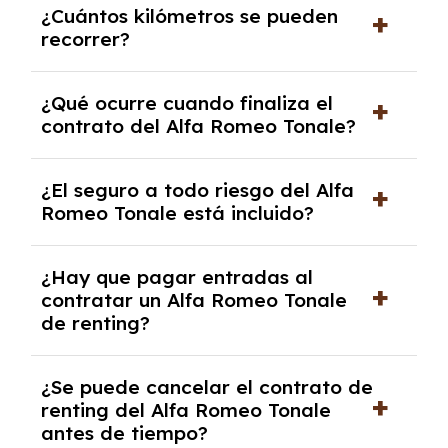
¿Cuántos kilómetros se pueden
renting, que normalmente varía entre 2 y 5
recorrer?
años.
El número de kilómetros está limitado por el
¿Qué ocurre cuando finaliza el
contrato y puede variar entre 10,000 y
contrato del Alfa Romeo Tonale?
30,000 km anuales. Si excedes ese límite,
puede haber un cargo adicional.
Al finalizar el contrato, puedes devolver el
¿El seguro a todo riesgo del Alfa
coche, renovarlo por uno nuevo o, en algunos
Romeo Tonale está incluido?
casos, comprarlo a un precio previamente
acordado.
Con el renting podrás disfrutar de un Alfa
¿Hay que pagar entradas al
Romeo Tonale con el seguro a todo riesgo sin
contratar un Alfa Romeo Tonale
franquicia incluido dentro de las cuotas
de renting?
mensuales.
No, con el renting tienes la ventaja de que no
¿Se puede cancelar el contrato de
tendrás que pagar ningún tipo de entrada
renting del Alfa Romeo Tonale
salvo en casos que lo exija el proveedor
antes de tiempo?
debido al resultado del estudio de viabilidad