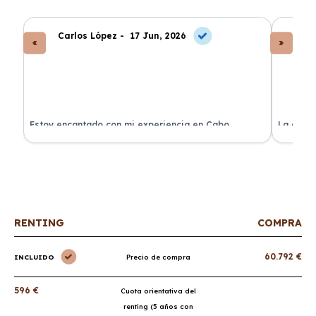
Carlos López -
17 Jun, 2026
An
a
Estoy encantado con mi experiencia en Cabo
La atenc
Renting. El coche llegó en perfectas condiciones y sin
de renti
sorpresas.
RENTING
COMPRA
60.792 €
INCLUIDO
Precio de compra
596 €
Cuota orientativa del
renting (5 años con