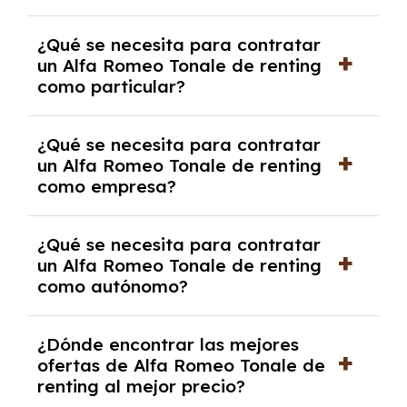
económica.
Generalmente, puedes rescindir el contrato,
¿Qué se necesita para contratar
pero puede haber penalizaciones por
un Alfa Romeo Tonale de renting
cancelación anticipada. Es importante revisar
como particular?
las condiciones del contrato y hablar con un
experto que te asesore.
Se requiere DNI/NIE, justificante de ingresos
¿Qué se necesita para contratar
y, en algunos casos, una consulta de solvencia
un Alfa Romeo Tonale de renting
crediticia y un pago inicial.
como empresa?
Necesitarás el CIF de la empresa,
¿Qué se necesita para contratar
documentación financiera y, en algunos
un Alfa Romeo Tonale de renting
casos, un informe de solvencia de la empresa
como autónomo?
y un pago inicial.
Se necesita DNI/NIE, alta en el régimen de
¿Dónde encontrar las mejores
autónomos, justificante de ingresos y, en
ofertas de Alfa Romeo Tonale de
algunos casos, un informe fiscal y un pago
renting al mejor precio?
inicial.