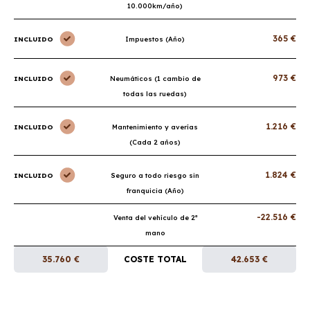
10.000km/año)
365 €
INCLUIDO
Impuestos (Año)
973 €
INCLUIDO
Neumáticos (1 cambio de
todas las ruedas)
1.216 €
INCLUIDO
Mantenimiento y averías
(Cada 2 años)
1.824 €
INCLUIDO
Seguro a todo riesgo sin
franquicia (Año)
-22.516 €
Venta del vehículo de 2ª
mano
35.760 €
COSTE TOTAL
42.653 €