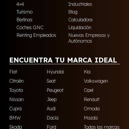
4×4
Industriales
Turismo
Blog
Berlinas
Calculadora
Coches GNC
Liquidación
Renting Empleados
Nuevas Empresas y
Autónomos
ENCUENTRA TU MARCA IDEAL
Fiat
Hyundai
Kia
Citroën
Seat
Volkswagen
Toyota
Peugeot
Opel
Nissan
Jeep
Renault
Cupra
Audi
Omoda
BMW
Dacia
Mazda
Skoda
Ford
Todas las marcas