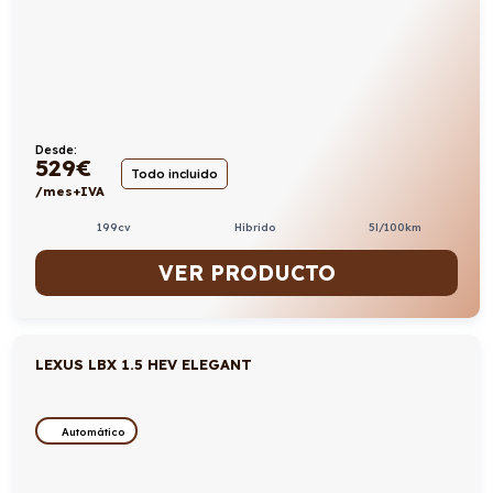
Desde:
529
€
Todo incluido
/mes+IVA
199cv
Híbrido
5l/100km
VER PRODUCTO
LEXUS LBX 1.5 HEV ELEGANT
Automático