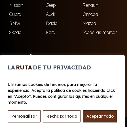
Nissan
Jeep
Renault
Cupra
Audi
Omoda
BMW
Dacia
Mazda
Skoda
Ford
Todas las marcas
ENCUÉNTRANOS
LA
RUTA
DE TU PRIVACIDAD
El Ejido
Roquetas de Mar
Utilizamos cookies de terceros para mejorar tu
experiencia. Acepta la política de cookies haciendo click
© 2020 - 2026 Cabo Renting
en “Acepto”. Puedes configurar los ajustes en cualquier
Aviso legal y Privacidad
|
Política de cookies
|
Términos
momento.
Personalizar
Rechazar todo
Aceptar todo
Pedir Presupuesto