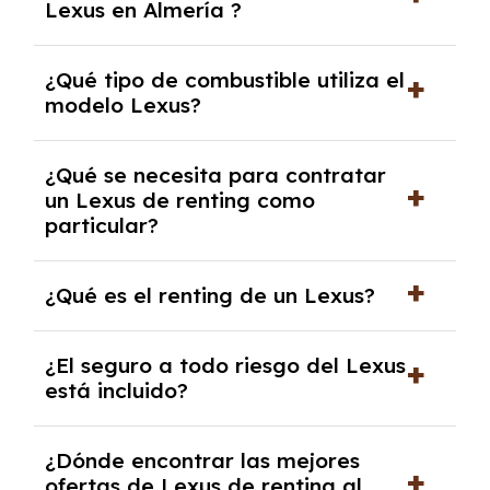
Lexus en Almería ?
El precio del renting del modelo Lexus en
¿Qué tipo de combustible utiliza el
Almería es de 479€ a 739€ al mes.
modelo Lexus?
El modelo Lexus funciona con Híbrido.
¿Qué se necesita para contratar
un Lexus de renting como
particular?
Se requiere DNI/NIE, justificante de ingresos
¿Qué es el renting de un Lexus?
y, en algunos casos, una consulta de solvencia
crediticia y un pago inicial.
El renting de un Lexus es un contrato de
¿El seguro a todo riesgo del Lexus
alquiler a largo plazo en el que pagas una
está incluido?
cuota mensual fija por el uso del coche
durante un periodo determinado,
Con el renting podrás disfrutar de un Lexus
generalmente entre 2 y 5 años.
¿Dónde encontrar las mejores
con el seguro a todo riesgo sin franquicia
ofertas de Lexus de renting al