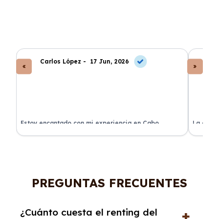
Carlos López -
17 Jun, 2026
An
a
Estoy encantado con mi experiencia en Cabo
La atenc
Renting. El coche llegó en perfectas condiciones y sin
de renti
sorpresas.
PREGUNTAS FRECUENTES
¿Cuánto cuesta el renting del