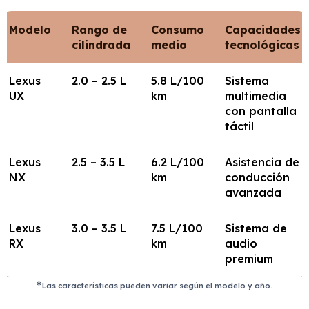
Modelo
Rango de
Consumo
Capacidades
cilindrada
medio
tecnológicas
Lexus
2.0 – 2.5 L
5.8 L/100
Sistema
UX
km
multimedia
con pantalla
táctil
Lexus
2.5 – 3.5 L
6.2 L/100
Asistencia de
NX
km
conducción
avanzada
Lexus
3.0 – 3.5 L
7.5 L/100
Sistema de
RX
km
audio
premium
Las características pueden variar según el modelo y año.