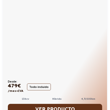
Desde:
479
€
Todo incluido
/mes+IVA
136cv
Híbrido
4,7l/100km
VER PRODUCTO