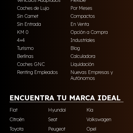
Vehículos Adaptados
Flexible
Coches de Lujo
Por Meses
Sin Carnet
Compactos
Sin Entrada
En Venta
KM 0
Opción a Compra
4×4
Industriales
Turismo
Blog
Berlinas
Calculadora
Coches GNC
Liquidación
Renting Empleados
Nuevas Empresas y
Autónomos
ENCUENTRA TU MARCA IDEAL
Fiat
Hyundai
Kia
Citroën
Seat
Volkswagen
Toyota
Peugeot
Opel