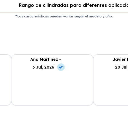
Rango de cilindradas para diferentes aplicaci
Las características pueden variar según el modelo y año.
Ana Martínez -
Javier 
3 Jul, 2026
20 Jul
ncia
La atención al cliente fue
Cabo Renting m
en
excepcional y el proceso de renting
mucho la vida. 
muy sencillo. ¡Recomendable al
cuota mensual,