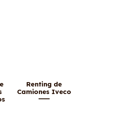
de
Renting de
s
Camiones Iveco
os