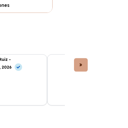
ones
Ruiz -
Lucía Fernández -
, 2026
10 May, 2026
e ha facilitado
El coche que elegí es perfecto. Todo
Todo incluido en la
muy claro desde el principio y los
 sin preocupaciones.
precios son los mejores del mercado.