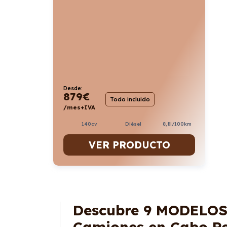
Desde:
879
€
Todo incluido
/mes+IVA
140cv
Diésel
8,8l/100km
VER PRODUCTO
Descubre
9 MODELO
Camiones en Cabo Re