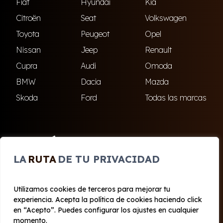
Fiat
Hyundai
Kia
Citroën
Seat
Volkswagen
Toyota
Peugeot
Opel
Nissan
Jeep
Renault
Cupra
Audi
Omoda
BMW
Dacia
Mazda
Skoda
Ford
Todas las marcas
ENCUÉNTRANOS
LA
RUTA
DE TU PRIVACIDAD
El Ejido
Roquetas de Mar
Utilizamos cookies de terceros para mejorar tu
experiencia. Acepta la política de cookies haciendo click
© 2020 - 2026 Cabo Renting
en “Acepto”. Puedes configurar los ajustes en cualquier
Aviso legal y Privacidad
|
Política de cookies
|
Términos
momento.