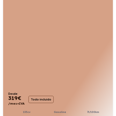
Desde:
319
€
Todo incluido
/mes+IVA
135cv
Gasolina
7l/100km