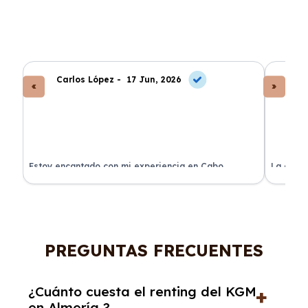
Carlos López -
17 Jun, 2026
An
a
Estoy encantado con mi experiencia en Cabo
La atenc
Renting. El coche llegó en perfectas condiciones y sin
de renti
sorpresas.
PREGUNTAS FRECUENTES
¿Cuánto cuesta el renting del KGM
en Almería ?