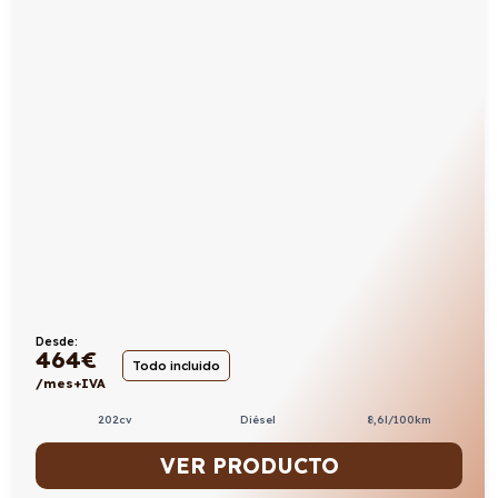
Desde:
464
€
Todo incluido
/mes+IVA
202cv
Diésel
8,6l/100km
VER PRODUCTO