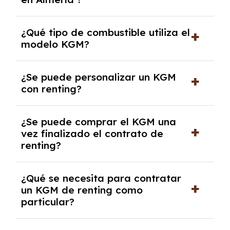
El precio del renting del modelo KGM en
¿Qué tipo de combustible utiliza el
Almería es de 319€ a 909€ al mes.
modelo KGM?
El modelo KGM funciona con Diesel, Gasolina.
¿Se puede personalizar un KGM
con renting?
Sí, puedes personalizar el coche con ciertas
¿Se puede comprar el KGM una
opciones y equipamiento adicional, siempre y
vez finalizado el contrato de
cuando lo pactes con la empresa de renting.
renting?
Sí, en algunos casos, al final del contrato de
¿Qué se necesita para contratar
renting se puede adquirir el coche. En este
un KGM de renting como
caso tendrán que analizar los años, la
particular?
cantidad de kilómetros recorridos y el coste
del mercado actual.
Se requiere DNI/NIE, justificante de ingresos