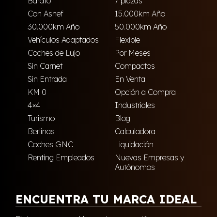
Barato
7 plazas
Con Asnef
15.000km Año
30.000km Año
50.000km Año
Vehículos Adaptados
Flexible
Coches de Lujo
Por Meses
Sin Carnet
Compactos
Sin Entrada
En Venta
KM 0
Opción a Compra
4×4
Industriales
Turismo
Blog
Berlinas
Calculadora
Coches GNC
Liquidación
Renting Empleados
Nuevas Empresas y
Autónomos
ENCUENTRA TU MARCA IDEAL