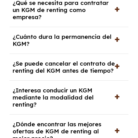
¿Qué se necesita para contratar
y, en algunos casos, una consulta de solvencia
un KGM de renting como
crediticia y un pago inicial.
empresa?
Necesitarás el CIF de la empresa,
¿Cuánto dura la permanencia del
documentación financiera y, en algunos
KGM?
casos, un informe de solvencia de la empresa
y un pago inicial.
Puedes elegir la duración del contrato de
¿Se puede cancelar el contrato de
renting, que normalmente varía entre 2 y 5
renting del KGM antes de tiempo?
años.
Generalmente, puedes rescindir el contrato,
¿Interesa conducir un KGM
pero puede haber penalizaciones por
mediante la modalidad del
cancelación anticipada. Es importante revisar
renting?
las condiciones del contrato y hablar con un
experto que te asesore.
El renting puede ser ventajoso si prefieres una
¿Dónde encontrar las mejores
cuota fija mensual, sin preocuparte de
ofertas de KGM de renting al
mantenimiento, seguro o depreciación, y si te