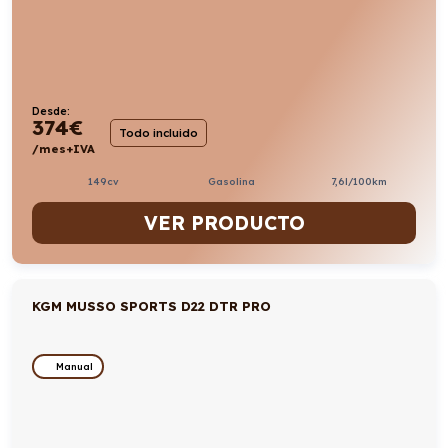
Desde:
374
€
Todo incluido
/mes+IVA
149cv
Gasolina
7,6l/100km
VER PRODUCTO
KGM MUSSO SPORTS D22 DTR PRO
Manual