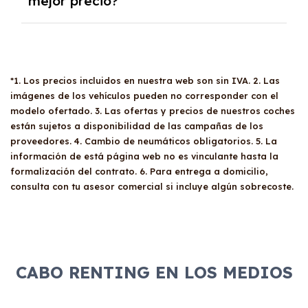
mejor precio?
gusta cambiar de coche cada pocos años.
En nuestra página web podrás encontrar las
mejores ofertas de vehículos de renting con
todos los gastos incluidos y sin pagar
entradas.
*1. Los precios incluidos en nuestra web son sin IVA. 2. Las
imágenes de los vehículos pueden no corresponder con el
modelo ofertado. 3. Las ofertas y precios de nuestros coches
están sujetos a disponibilidad de las campañas de los
proveedores. 4. Cambio de neumáticos obligatorios. 5. La
información de está página web no es vinculante hasta la
formalización del contrato. 6. Para entrega a domicilio,
consulta con tu asesor comercial si incluye algún sobrecoste.
CABO RENTING EN LOS MEDIOS