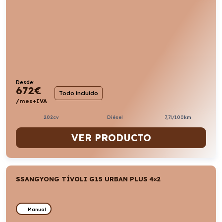
Desde:
672
€
Todo incluido
/mes+IVA
202cv
Diésel
7,7l/100km
VER PRODUCTO
SSANGYONG TÍVOLI G15 URBAN PLUS 4×2
Manual