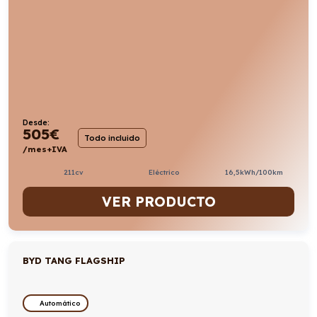
Desde:
505
€
Todo incluido
/mes+IVA
211cv
Eléctrico
16,5kWh/100km
VER PRODUCTO
BYD TANG FLAGSHIP
Automático