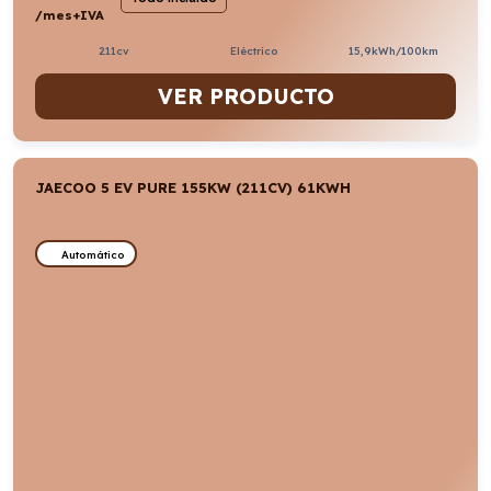
/mes+IVA
211cv
Eléctrico
15,9kWh/100km
VER PRODUCTO
JAECOO 5 EV PURE 155KW (211CV) 61KWH
Automático