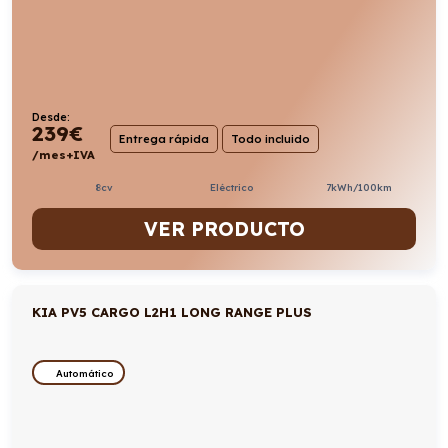
Desde:
239
€
Entrega rápida
Todo incluido
/mes+IVA
8cv
Eléctrico
7kWh/100km
VER PRODUCTO
KIA PV5 CARGO L2H1 LONG RANGE PLUS
Automático