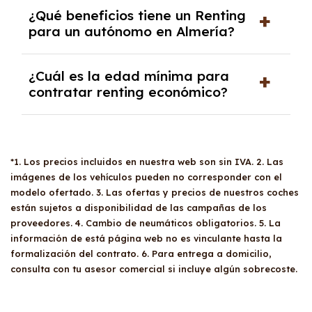
embargo, el departamento de riesgos podría
demostrar viabilidad económica y no estar en
No es posible comprar el vehículo del
Renting
¿Qué beneficios tiene un Renting
devolver el coche, refinanciar o cambiarlo por
solicitar una cuota de fianza o entrada en
listas de morosidad. En algunos casos, se
antes de finalizar el contrato. Sin embargo, al
para un autónomo en Almería?
otro modelo.
ciertas situaciones, según el estudio de
puede requerir un aval.
finalizar el periodo del contrato, puedes
viabilidad económica.
optar por devolver el coche, refinanciarlo o
Un
Renting
ofrece múltiples beneficios para
¿Cuál es la edad mínima para
cambiarlo por otro modelo. Esto te ofrece
los autónomos en Almería. Permite deducirse
contratar renting económico?
flexibilidad y la posibilidad de estrenar un
el 100% del gasto e IVA del vehículo siempre
coche nuevo cada cierto tiempo.
que esté afecto a su actividad económica.
No hay una
edad mínima
específica para
Además, al incluir todos los gastos en las
contratar un
renting económico
, pero es
cuotas mensuales, se facilita la gestión
*1. Los precios incluidos en nuestra web son sin IVA. 2. Las
necesario cumplir con ciertos requisitos como
financiera. Los vehículos con etiqueta Cero
imágenes de los vehículos pueden no corresponder con el
ser mayor de edad, tener un carnet de
Emisiones tienen ventajas adicionales, como
modelo ofertado. 3. Las ofertas y precios de nuestros coches
conducir válido y demostrar solvencia
estacionamiento gratuito en áreas reguladas
están sujetos a disponibilidad de las campañas de los
económica. La evaluación de la aptitud para
proveedores. 4. Cambio de neumáticos obligatorios. 5. La
y descuentos en peajes.
contratar un coche de renting es realizada
información de está página web no es vinculante hasta la
por el departamento de riesgos de cada
formalización del contrato. 6. Para entrega a domicilio,
proveedor.
consulta con tu asesor comercial si incluye algún sobrecoste.