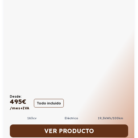
Desde:
495
€
Todo incluido
/mes+IVA
163cv
Eléctrico
19,3kWh/100km
VER PRODUCTO