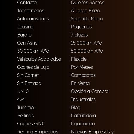
Contacto
Quienes Somos
Todoterrenos
A Largo Plazo
Autocaravanas
Segunda Mano
Leasing
Pequeños
Barato
7 plazas
Con Asnef
15.000km Año
30.000km Año
50.000km Año
Vehículos Adaptados
Flexible
Coches de Lujo
Por Meses
Sin Carnet
Compactos
Sin Entrada
En Venta
KM 0
Opción a Compra
4×4
Industriales
Turismo
Blog
Berlinas
Calculadora
Coches GNC
Liquidación
Renting Empleados
Nuevas Empresas y