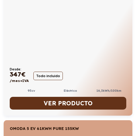
Desde:
347
€
Todo incluido
/mes+IVA
95cv
Eléctrico
16,3kWh/100km
VER PRODUCTO
OMODA 5 EV 61KWH PURE 155KW