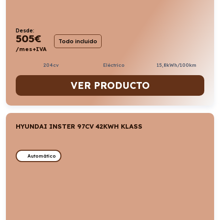
Desde:
505
€
Todo incluido
/mes+IVA
204cv
Eléctrico
15,8kWh/100km
VER PRODUCTO
HYUNDAI INSTER 97CV 42KWH KLASS
Automático