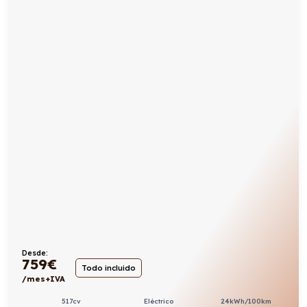
Desde:
759
€
Todo incluido
/mes+IVA
517cv
Eléctrico
24kWh/100km