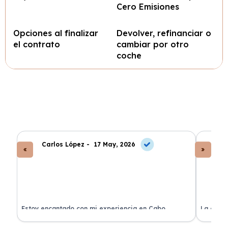
Cero Emisiones
Opciones al finalizar
Devolver, refinanciar o
el contrato
cambiar por otro
coche
Carlos López -
17 May, 2026
An
a
Estoy encantado con mi experiencia en Cabo
La atenc
Renting. El coche llegó en perfectas condiciones y sin
de renti