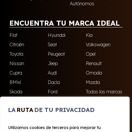
Autónomos
ENCUENTRA TU MARCA IDEAL
Fiat
Hyundai
Kia
Citroën
Seat
Volkswagen
Toyota
Peugeot
Opel
Nissan
Jeep
Renault
Cupra
Audi
Omoda
BMW
Dacia
Mazda
Skoda
Ford
Todas las marcas
LA
RUTA
DE TU PRIVACIDAD
ENCUÉNTRANOS
Utilizamos cookies de terceros para mejorar tu
El Ejido
Roquetas de Mar