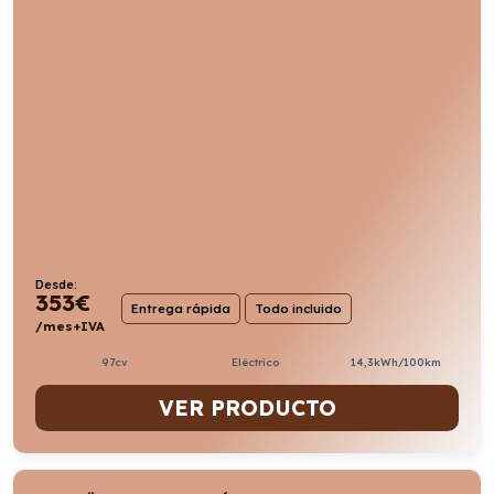
Desde:
353
€
Entrega rápida
Todo incluido
/mes+IVA
97cv
Eléctrico
14,3kWh/100km
VER PRODUCTO