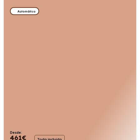
Automático
Desde:
461
€
Todo incluido