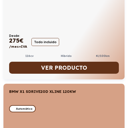
Desde:
275
€
Todo incluido
/mes+IVA
116cv
Híbrido
4l/100km
VER PRODUCTO
BMW X1 SDRIVE20D XLINE 120KW
Automático