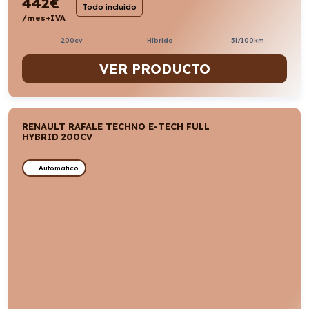
442
€
Todo incluido
/mes+IVA
200cv
Híbrido
5l/100km
VER PRODUCTO
RENAULT RAFALE TECHNO E-TECH FULL
HYBRID 200CV
Automático