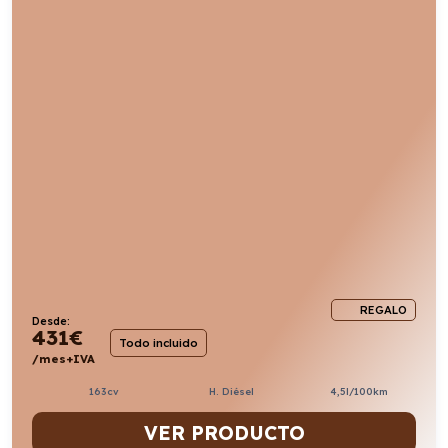
REGALO
Desde:
431
€
Todo incluido
/mes+IVA
163cv
H. Diésel
4,5l/100km
VER PRODUCTO