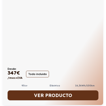
Desde:
347
€
Todo incluido
/mes+IVA
95cv
Eléctrico
16,3kWh/100km
VER PRODUCTO