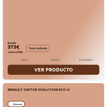
Desde:
373
€
Todo incluido
/mes+IVA
224cv
Híbrido
5,3l/100km
VER PRODUCTO
RENAULT CAPTUR EVOLUTION ECO-G
Manual