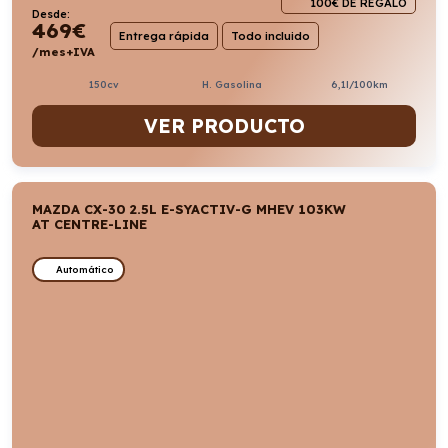
100€ DE REGALO
Desde:
469
€
Entrega rápida
Todo incluido
/mes+IVA
150cv
H. Gasolina
6,1l/100km
VER PRODUCTO
MAZDA CX-30 2.5L E-SYACTIV-G MHEV 103KW
AT CENTRE-LINE
Automático