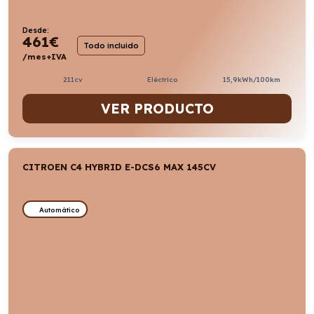
Desde:
461
€
Todo incluido
/mes+IVA
211cv
Eléctrico
15,9kWh/100km
VER PRODUCTO
CITROEN C4 HYBRID E-DCS6 MAX 145CV
Automático