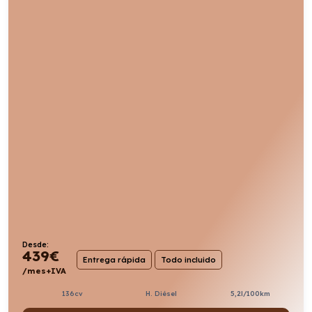
Desde:
439
€
Entrega rápida
Todo incluido
/mes+IVA
136cv
H. Diésel
5,2l/100km