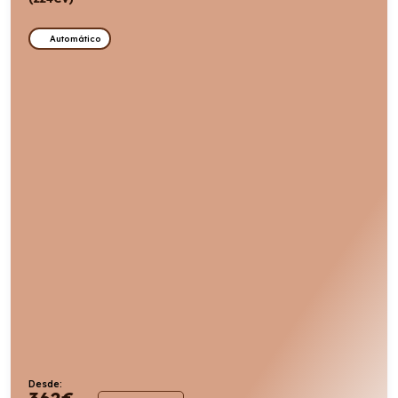
Automático
Desde:
362
€