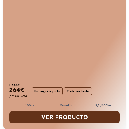
Desde:
264
€
Entrega rápida
Todo incluido
/mes+IVA
100cv
Gasolina
5,3l/100km
VER PRODUCTO