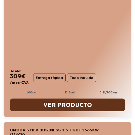
Desde:
309
€
Entrega rápida
Todo incluido
/mes+IVA
100cv
Diésel
5,2l/100km
VER PRODUCTO
OMODA 5 HEV BUSINESS 1.5 TGDI 1665KW
(224CV)