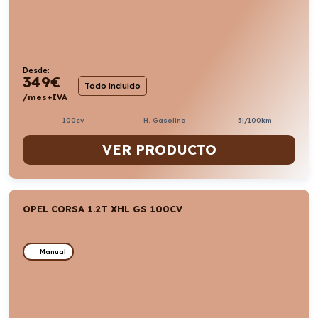
Desde:
349
€
Todo incluido
/mes+IVA
100cv
H. Gasolina
5l/100km
VER PRODUCTO
OPEL CORSA 1.2T XHL GS 100CV
Manual