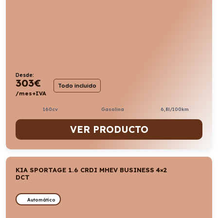
Desde:
303
€
Todo incluido
/mes+IVA
160cv
Gasolina
6,8l/100km
VER PRODUCTO
KIA SPORTAGE 1.6 CRDI MHEV BUSINESS 4×2
DCT
Automático