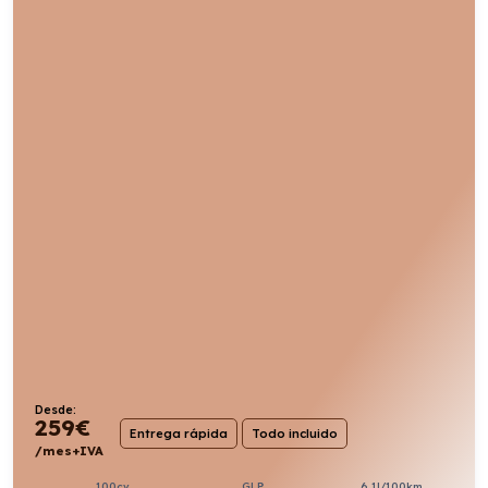
Desde:
259
€
Entrega rápida
Todo incluido
/mes+IVA
100cv
GLP
6,1l/100km