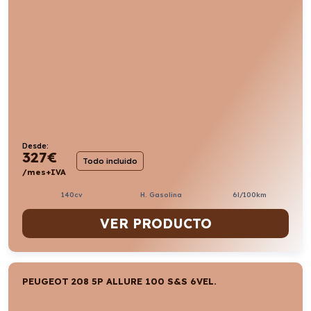
Desde:
327
€
Todo incluido
/mes+IVA
140cv
H. Gasolina
6l/100km
VER PRODUCTO
PEUGEOT 208 5P ALLURE 100 S&S 6VEL.