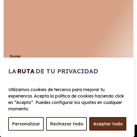
Desde:
465
€
Entrega rápida
Todo incluido
/mes+IVA
LA
RUTA
DE TU PRIVACIDAD
200cv
Híbrido
4,7l/100km
VER PRODUCTO
Utilizamos cookies de terceros para mejorar tu
experiencia. Acepta la política de cookies haciendo click
en “Acepto”. Puedes configurar los ajustes en cualquier
momento.
VOLKSWAGEN TIGUAN R-LINE 1.5 ETSI
110KW DSG
Personalizar
Rechazar todo
Aceptar todo
Pedir Presupuesto
Automático