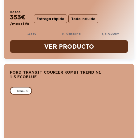
Desde:
353
€
Entrega rápida
Todo incluido
/mes+IVA
116cv
H. Gasolina
5,6l/100km
VER PRODUCTO
FORD TRANSIT COURIER KOMBI TREND N1
1.5 ECOBLUE
Manual