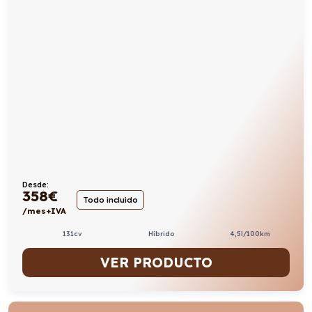
Desde:
358
€
Todo incluido
/mes+IVA
131cv
Híbrido
4,5l/100km
VER PRODUCTO