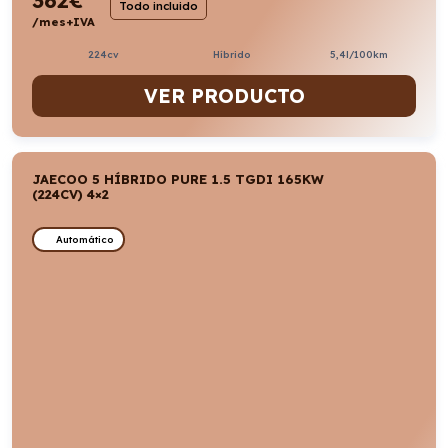
Todo incluido
/mes+IVA
224cv
Híbrido
5,4l/100km
VER PRODUCTO
JAECOO 5 HÍBRIDO PURE 1.5 TGDI 165KW
(224CV) 4×2
Automático