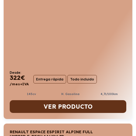
Desde:
322
€
Entrega rápida
Todo incluido
/mes+IVA
145cv
H. Gasolina
4,7l/100km
VER PRODUCTO
RENAULT ESPACE ESPIRIT ALPINE FULL