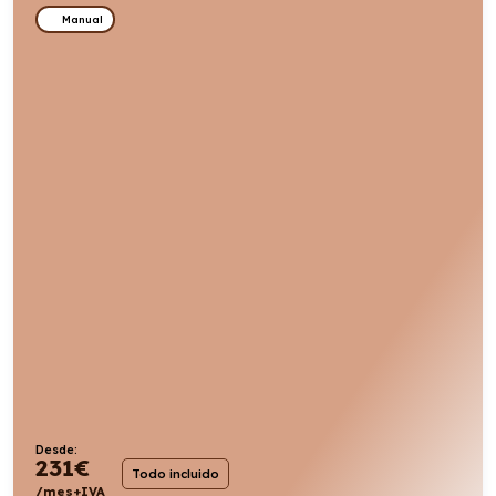
Manual
Desde:
231
€
Todo incluido
/mes+IVA