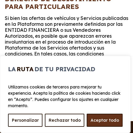
PARA PARTICULARES
Si bien las ofertas de vehículos y Servicios publicadas
en la Plataforma son previamente definidas por las
ENTIDAD FINANCIERA o sus Vendedores
Autorizados, es posible que aparezcan errores
involuntarios en el proceso de introducción en la
Plataforma de los Servicios ofertados y sus
condiciones. En tales casos, las condiciones
publicadas en la Plataforma para contratar los
Servicios no coincidirán con las finalmente
LA
RUTA
DE TU PRIVACIDAD
acordadas en el contrato suscrito entre el Usuario y
la ENTIDAD FINANCIERA para contratar los
Servicios, prevaleciendo siempre estas últimas sobre
Utilizamos cookies de terceros para mejorar tu
aquellas que se hubieran publicado en la Plataforma
experiencia. Acepta la política de cookies haciendo click
con error. En estos casos, Renting Almería hará todos
en “Acepto”. Puedes configurar los ajustes en cualquier
los esfuerzos de los que razonablemente disponga
momento.
para comunicar al Usuario esta circunstancia y las
correctas y verdaderas condiciones aplicables a los
Servicios a contratar por el Usuario, reconociendo al
Personalizar
Rechazar todo
Aceptar todo
Usuario, en todo caso, su derecho a desistir de la
contratación de los Servicios por falta de