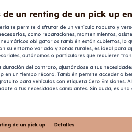
 de un renting de un pick up e
ería te permite disfrutar de un vehículo robusto y ver
necesarios
, como reparaciones, mantenimientos, asiste
 neumáticos obligatorios también están cubiertos, lo q
con su entorno variado y zonas rurales, es ideal para 
ariales, autónomos o particulares que requieren transp
 la duración del contrato, ajustándose a tus necesidad
 up en un tiempo récord. También permite acceder a b
atuito para vehículos con etiqueta Cero Emisiones. Al 
ándote a tus necesidades cambiantes. Sin duda, es un
nting de un pick up
Detalles