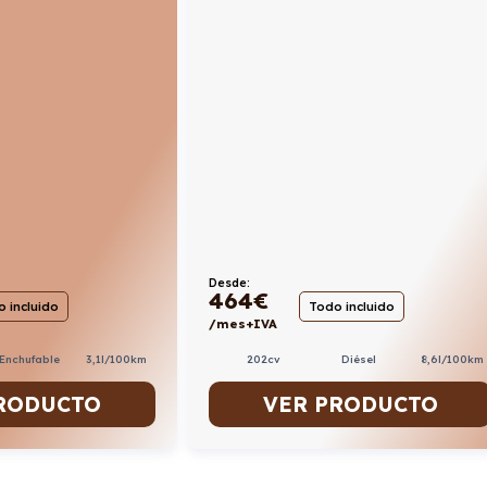
Desde:
464
€
 incluido
Todo incluido
/mes+IVA
 Enchufable
3,1l/100km
202cv
Diésel
8,6l/100km
RODUCTO
VER PRODUCTO