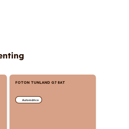
enting
FOTON TUNLAND G7 8AT
Automático