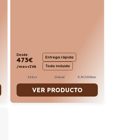
Desde:
Entrega rápida
473
€
Todo incluido
/mes+IVA
162cv
Diésel
9,9l/100km
VER PRODUCTO