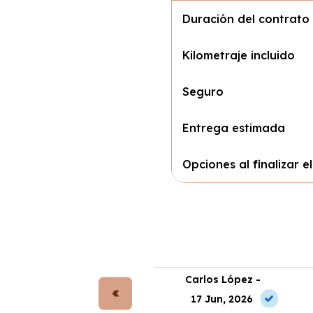
Duración del contrato
Kilometraje incluido
Seguro
Entrega estimada
Opciones al finalizar e
rta Gómez -
Carlos López -
 Jul, 2026
17 Jun, 2026