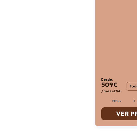
Desde:
509
€
Todo
/mes+IVA
280cv
H.
VER P