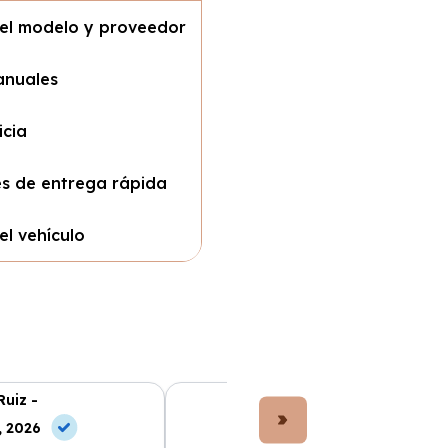
del modelo y proveedor
anuales
icia
es de entrega rápida
el vehículo
Ruiz -
Lucía Fernández -
, 2026
10 May, 2026