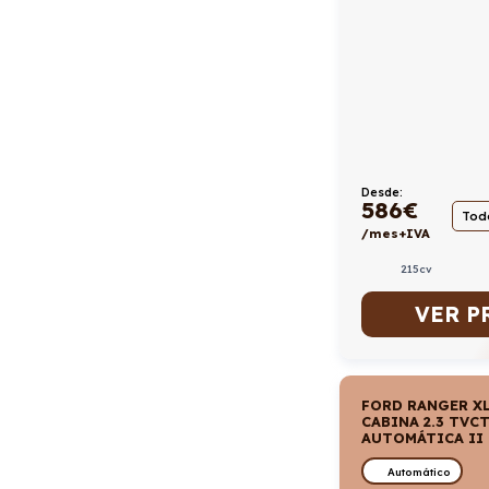
Desde:
586
€
Todo
/mes+IVA
215cv
VER P
FORD RANGER X
CABINA 2.3 TVC
AUTOMÁTICA II
Automático