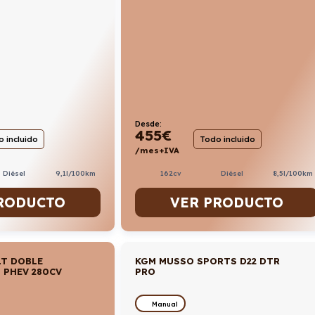
Desde:
455
€
 incluido
Todo incluido
/mes+IVA
Diésel
9,1l/100km
162cv
Diésel
8,5l/100km
RODUCTO
VER PRODUCTO
LT DOBLE
KGM MUSSO SPORTS D22 DTR
T PHEV 280CV
PRO
Manual