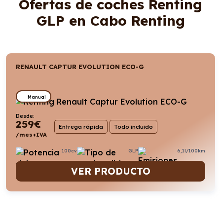
Ofertas de coches Renting
GLP en Cabo Renting
RENAULT CAPTUR EVOLUTION ECO-G
Manual
Desde:
259
€
Entrega rápida
Todo incluido
/mes+IVA
100cv
GLP
6,1l/100km
VER PRODUCTO