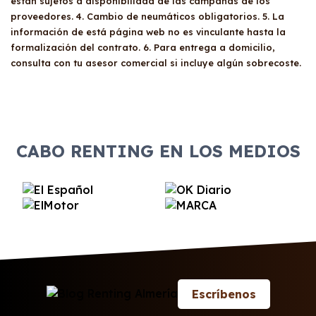
necesario presentar el
DNI
del titular y el
están sujetos a disponibilidad de las campañas de los
la solvencia económica y la presencia en listas
proveedores. 4. Cambio de neumáticos obligatorios. 5. La
carnet de conducir por ambas caras.
de morosidad pueden influir en la decisión. En
información de está página web no es vinculante hasta la
algunos casos, la presentación de un aval
formalización del contrato. 6. Para entrega a domicilio,
solvente puede facilitar la aprobación del
consulta con tu asesor comercial si incluye algún sobrecoste.
renting, especialmente si existen dudas sobre
la capacidad de pago del solicitante.
CABO RENTING EN LOS MEDIOS
Escríbenos