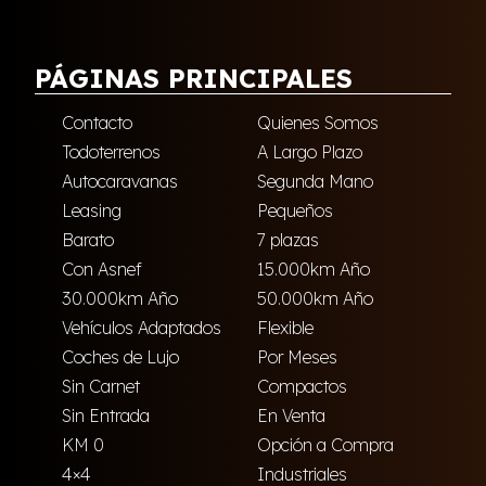
PÁGINAS PRINCIPALES
Contacto
Quienes Somos
Todoterrenos
A Largo Plazo
Autocaravanas
Segunda Mano
Leasing
Pequeños
Barato
7 plazas
Con Asnef
15.000km Año
30.000km Año
50.000km Año
Vehículos Adaptados
Flexible
Coches de Lujo
Por Meses
Sin Carnet
Compactos
Sin Entrada
En Venta
KM 0
Opción a Compra
4×4
Industriales