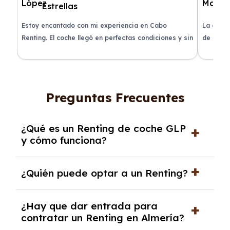
a
Estoy encantado con mi experiencia en Cabo
La atenc
Renting. El coche llegó en perfectas condiciones y sin
de renti
sorpresas.
Preguntas Frecuentes
¿Qué es un Renting de coche GLP
y cómo funciona?
El
Renting de coche GLP
es una modalidad de
¿Quién puede optar a un Renting?
alquiler a medio y largo plazo de vehículos
que funcionan con
Gas Licuado del Petróleo
En general, pueden optar al
Renting
tanto
¿Hay que dar entrada para
(coche GLP). Este tipo de renting ofrece la
particulares
contratar un Renting en Almería?
como
autónomos
y
empresas
.
posibilidad de disfrutar de un coche nuevo sin
Los requisitos varían según el tipo de cliente.