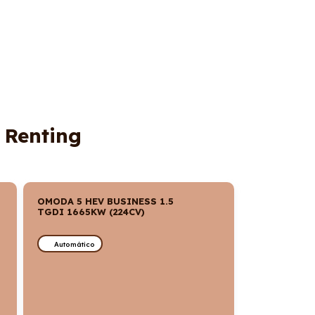
 Renting
OMODA 5 HEV BUSINESS 1.5
TGDI 1665KW (224CV)
Automático