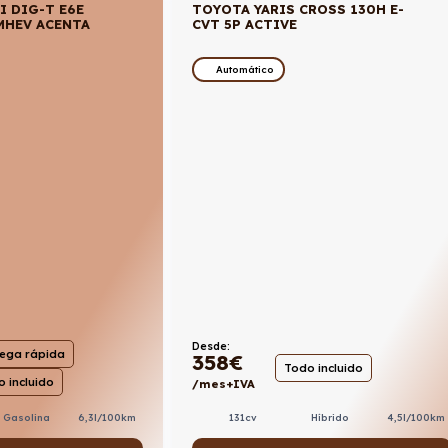
I DIG-T E6E
TOYOTA YARIS CROSS 130H E-
MHEV ACENTA
CVT 5P ACTIVE
Automático
Desde:
rega rápida
358
€
Todo incluido
 incluido
/mes+IVA
131cv
Híbrido
4,5l/100km
. Gasolina
6,3l/100km