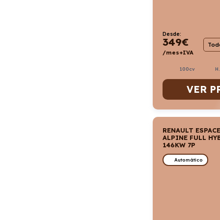
Desde:
349
€
Todo
/mes+IVA
100cv
H
VER P
RENAULT ESPACE
ALPINE FULL HY
146KW 7P
Automático