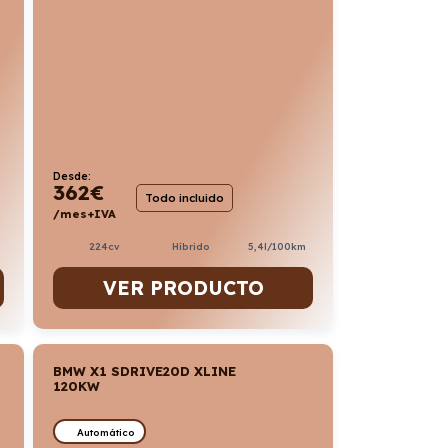
Desde:
362
€
Todo incluido
/mes+IVA
224cv
Híbrido
5,4l/100km
VER PRODUCTO
BMW X1 SDRIVE20D XLINE
120KW
Automático