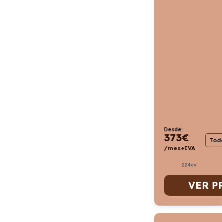
Desde:
373
€
Todo
/mes+IVA
224cv
VER P