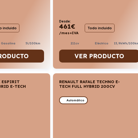
Desde:
461
€
 incluido
Todo incluido
/mes+IVA
. Gasolina
5l/100km
211cv
Eléctrico
15,9kWh/100k
RODUCTO
VER PRODUCTO
 ESPIRIT
RENAULT RAFALE TECHNO E-
BRID E-TECH
TECH FULL HYBRID 200CV
Automático