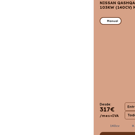
NISSAN QASHQA
103KW (140CV) 
Manual
Desde:
Ent
317
€
Todo
/mes+IVA
140cv
H