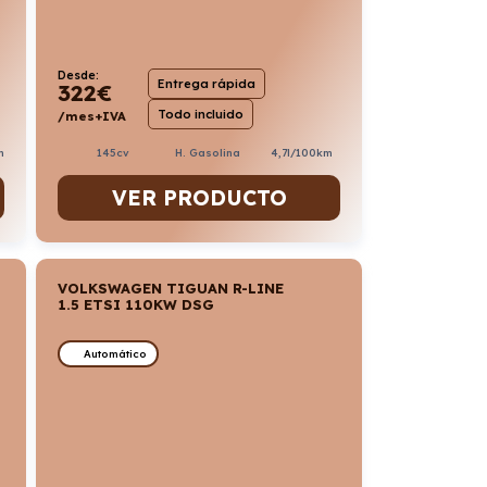
Desde:
Entrega rápida
322
€
Todo incluido
/mes+IVA
m
145cv
H. Gasolina
4,7l/100km
VER PRODUCTO
VOLKSWAGEN TIGUAN R-LINE
1.5 ETSI 110KW DSG
Automático