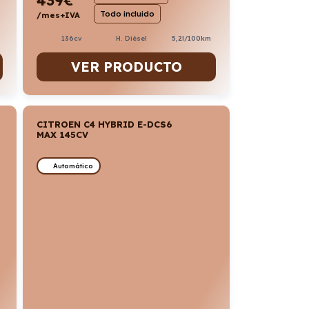
Todo incluido
/mes+IVA
136cv
H. Diésel
5,2l/100km
VER PRODUCTO
CITROEN C4 HYBRID E-DCS6
MAX 145CV
Automático