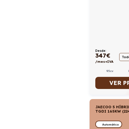
Desde:
347
€
Todo
/mes+IVA
95cv
VER P
JAECOO 5 HÍBRI
TGDI 165KW (224
Automático