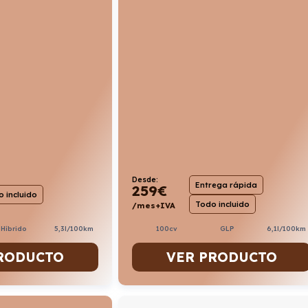
Desde:
Entrega rápida
259
€
 incluido
Todo incluido
/mes+IVA
Híbrido
5,3l/100km
100cv
GLP
6,1l/100km
RODUCTO
VER PRODUCTO