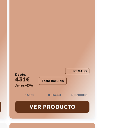
REGALO
Desde:
431
€
Todo incluido
/mes+IVA
163cv
H. Diésel
4,5l/100km
VER PRODUCTO