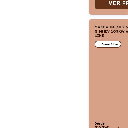
VER P
MAZDA CX-30 2.5
G MHEV 103KW A
LINE
Automático
Desde:
327
€