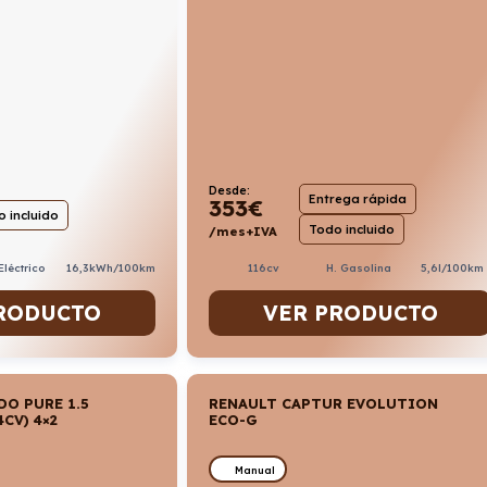
Desde:
Entrega rápida
353
€
 incluido
Todo incluido
/mes+IVA
Eléctrico
16,3kWh/100km
116cv
H. Gasolina
5,6l/100km
RODUCTO
VER PRODUCTO
DO PURE 1.5
RENAULT CAPTUR EVOLUTION
CV) 4×2
ECO-G
Manual