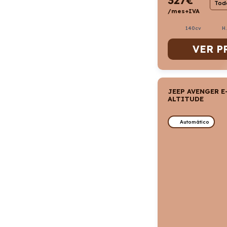
Todo
/mes+IVA
140cv
H
VER P
JEEP AVENGER E
ALTITUDE
Automático