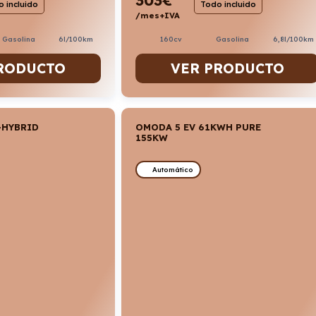
 incluido
Todo incluido
/mes+IVA
. Gasolina
6l/100km
160cv
Gasolina
6,8l/100km
RODUCTO
VER PRODUCTO
-HYBRID
OMODA 5 EV 61KWH PURE
155KW
Automático