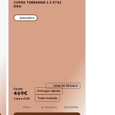
CUPRA TERRAMAR 1.5 ETSI
DSG
Automático
100€ DE REGALO
Desde:
Entrega rápida
469
€
Todo incluido
/mes+IVA
150cv
H. Gasolina
6,1l/100km