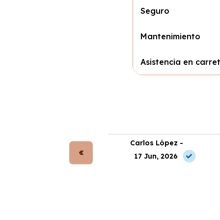
Seguro
Mantenimiento
Asistencia en carre
rta Gómez -
Carlos López -
 May, 2026
17 Jun, 2026