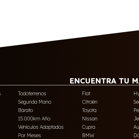
ENCUENTRA TU M
s
Todoterrenos
Fiat
Hy
Segunda Mano
Citroën
Se
Barato
Toyota
Pe
15.000km Año
Nissan
Je
Vehículos Adaptados
Cupra
Au
Por Meses
BMW
Da