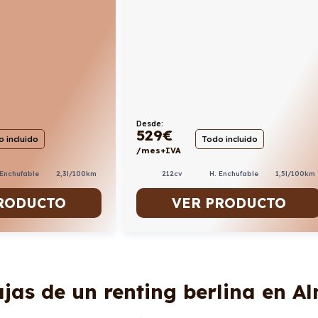
Desde:
529
€
 incluido
Todo incluido
/mes+IVA
 Enchufable
2,3l/100km
212cv
H. Enchufable
1,5l/100km
RODUCTO
VER PRODUCTO
jas de un renting berlina en A