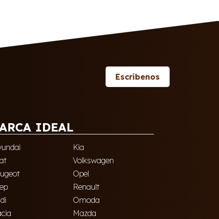
Escríbenos
ARCA IDEAL
undai
Kia
at
Volkswagen
ugeot
Opel
ep
Renault
di
Omoda
cia
Mazda