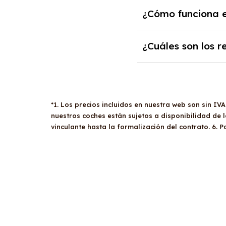
excepcionales, el de
Si excedes el
límite 
¿Cómo funciona e
el estudio de viabili
diferencia correspon
renting. En caso de 
El
renting para empr
¿Cuáles son los r
proporcional.
preocuparse por los 
empresas deben cumpl
Para conducir un
ren
presentar documentac
años. Los conductore
ganancias, y el impu
empresas y autónomo
*1. Los precios incluidos en nuestra web son sin IV
económica. Además, e
nuestros coches están sujetos a disponibilidad de
vinculante hasta la formalización del contrato. 6. 