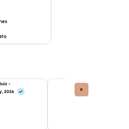
nes
ato
Ruiz -
Lucía Fernández -
y, 2026
10 May, 2026