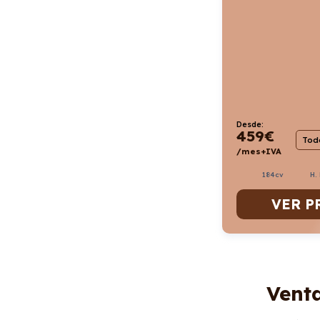
Desde:
459
€
Todo
/mes+IVA
184cv
H.
VER P
Venta