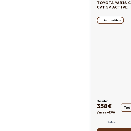
TOYOTA YARIS C
CVT 5P ACTIVE
Automático
Desde:
358
€
Todo
/mes+IVA
131cv