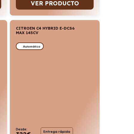
VER PRODUCTO
CITROEN C4 HYBRID E-DCS6
MAX 145CV
Automático
Desde:
Entrega rápida
322
€