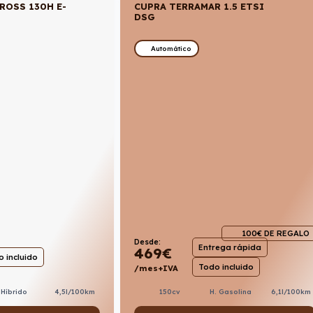
ROSS 130H E-
CUPRA TERRAMAR 1.5 ETSI
DSG
Automático
100€ DE REGALO
Desde:
Entrega rápida
469
€
 incluido
Todo incluido
/mes+IVA
Híbrido
4,5l/100km
150cv
H. Gasolina
6,1l/100km