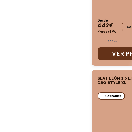
Desde:
442
€
Todo
/mes+IVA
200cv
VER P
SEAT LEÓN 1.5 E
DSG STYLE XL
Automático