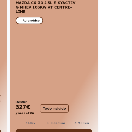
MAZDA CX-30 2.5L E-SYACTIV-
G MHEV 103KW AT CENTRE-
LINE
Automático
Desde:
327
€
Todo incluido
/mes+IVA
140cv
H. Gasolina
6l/100km