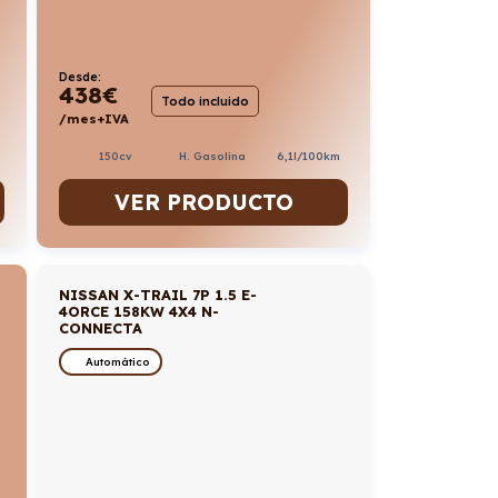
Desde:
438
€
Todo incluido
/mes+IVA
150cv
H. Gasolina
6,1l/100km
VER PRODUCTO
NISSAN X-TRAIL 7P 1.5 E-
4ORCE 158KW 4X4 N-
CONNECTA
Automático