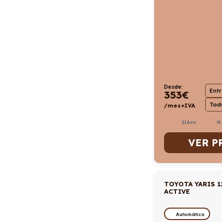
Desde:
Ent
353
€
Todo
/mes+IVA
116cv
H
VER P
TOYOTA YARIS 1
ACTIVE
Automático