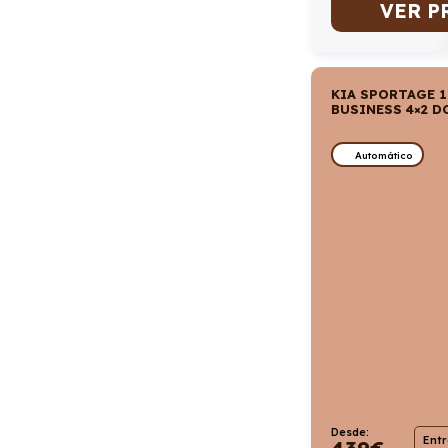
VER P
KIA SPORTAGE 1
BUSINESS 4×2 D
Automático
Desde:
Ent
439
€