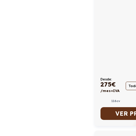
Desde:
275
€
Todo
/mes+IVA
116cv
VER P