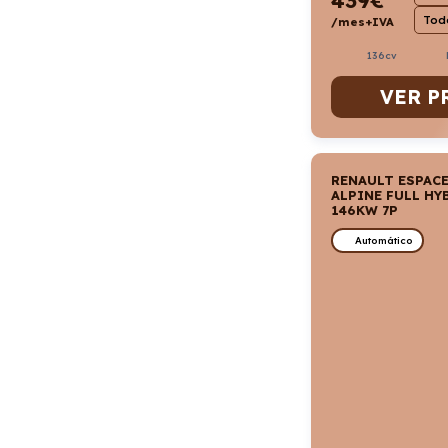
Todo
/mes+IVA
136cv
VER P
RENAULT ESPACE
ALPINE FULL HY
146KW 7P
Automático