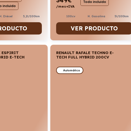
Todo incluido
 incluido
/mes+IVA
100cv
H. Gasolina
5l/100km
H. Diésel
5,2l/100km
VER PRODUCTO
RODUCTO
 ESPIRIT
RENAULT RAFALE TECHNO E-
BRID E-TECH
TECH FULL HYBRID 200CV
Automático