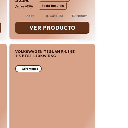
Todo incluido
/mes+IVA
145cv
H. Gasolina
4,7l/100km
VER PRODUCTO
VOLKSWAGEN TIGUAN R-LINE
1.5 ETSI 110KW DSG
Automático