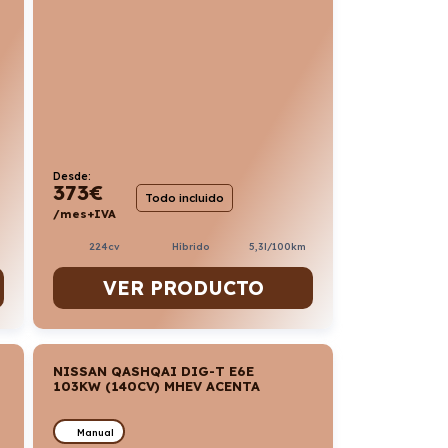
Desde:
373
€
Todo incluido
/mes+IVA
224cv
Híbrido
5,3l/100km
VER PRODUCTO
NISSAN QASHQAI DIG-T E6E
103KW (140CV) MHEV ACENTA
Manual