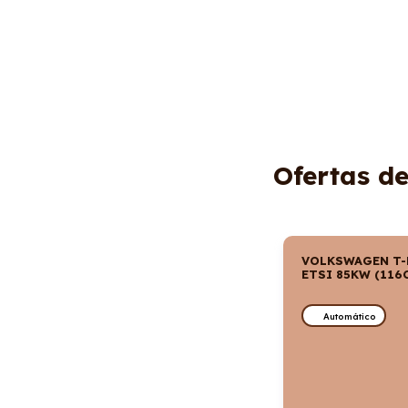
Ofertas d
VOLKSWAGEN T-
ETSI 85KW (116
Automático