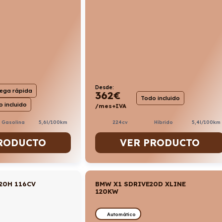
Desde:
rega rápida
362
€
Todo incluido
 incluido
/mes+IVA
224cv
Híbrido
5,4l/100km
. Gasolina
5,6l/100km
VER PRODUCTO
RODUCTO
20H 116CV
BMW X1 SDRIVE20D XLINE
120KW
Automático