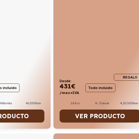
REGALO
Desde:
431
€
 incluido
Todo incluido
/mes+IVA
Híbrido
4l/100km
163cv
H. Diésel
4,5l/100km
RODUCTO
VER PRODUCTO