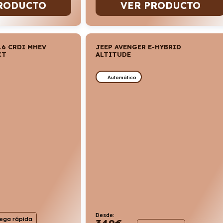
RODUCTO
VER PRODUCTO
.6 CRDI MHEV
JEEP AVENGER E-HYBRID
CT
ALTITUDE
Automático
Desde:
rega rápida
349
€