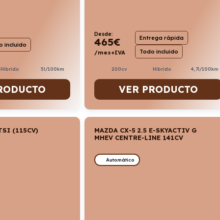
Desde:
Entrega rápida
465
€
 incluido
Todo incluido
/mes+IVA
Híbrido
5l/100km
200cv
Híbrido
4,7l/100km
RODUCTO
VER PRODUCTO
TSI (115CV)
MAZDA CX-5 2.5 E-SKYACTIV G
MHEV CENTRE-LINE 141CV
Automático