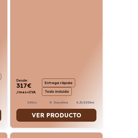
Desde:
Entrega rápida
317
€
Todo incluido
/mes+IVA
140cv
H. Gasolina
6,3l/100km
VER PRODUCTO