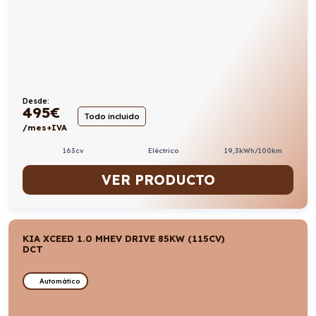
Desde:
495
€
Todo incluido
/mes+IVA
163cv
Eléctrico
19,3kWh/100km
VER PRODUCTO
KIA XCEED 1.0 MHEV DRIVE 85KW (115CV)
DCT
Automático