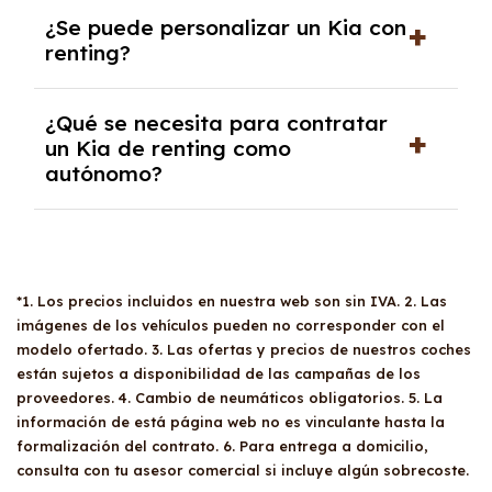
No, con el renting tienes la ventaja de que no
¿Se puede personalizar un Kia con
tendrás que pagar ningún tipo de entrada
renting?
salvo en casos que lo exija el proveedor
debido al resultado del estudio de viabilidad
Sí, puedes personalizar el coche con ciertas
económica.
¿Qué se necesita para contratar
opciones y equipamiento adicional, siempre y
un Kia de renting como
cuando lo pactes con la empresa de renting.
autónomo?
Se necesita DNI/NIE, alta en el régimen de
autónomos, justificante de ingresos y, en
algunos casos, un informe fiscal y un pago
inicial.
*1. Los precios incluidos en nuestra web son sin IVA. 2. Las
imágenes de los vehículos pueden no corresponder con el
modelo ofertado. 3. Las ofertas y precios de nuestros coches
están sujetos a disponibilidad de las campañas de los
proveedores. 4. Cambio de neumáticos obligatorios. 5. La
información de está página web no es vinculante hasta la
formalización del contrato. 6. Para entrega a domicilio,
consulta con tu asesor comercial si incluye algún sobrecoste.