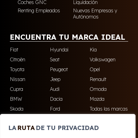
Coches GNC
Liquidación
Renting Empleados
Nuevas Empresas y
Autónomos
ENCUENTRA TU MARCA IDEAL
Fiat
Hyundai
Kia
Citroën
Seat
Volkswagen
Toyota
Peugeot
Opel
Nissan
Jeep
Renault
Cupra
Audi
Omoda
BMW
Dacia
Mazda
Skoda
Ford
Todas las marcas
LA
RUTA
DE TU PRIVACIDAD
ENCUÉNTRANOS