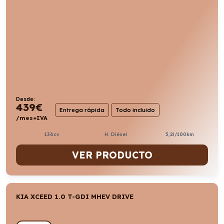
Desde:
439
€
Entrega rápida
Todo incluido
/mes+IVA
136cv
H. Diésel
5,2l/100km
VER PRODUCTO
KIA XCEED 1.0 T-GDI MHEV DRIVE