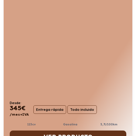
Desde:
345
€
Entrega rápida
Todo incluido
/mes+IVA
115cv
Gasolina
5,7l/100km