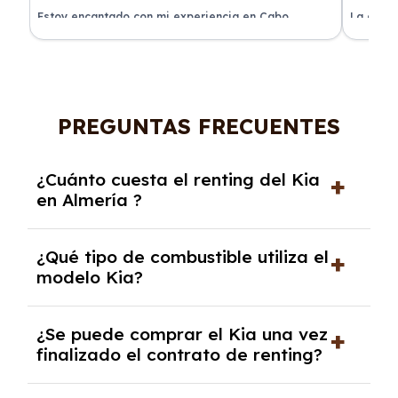
a
Estoy encantado con mi experiencia en Cabo
La atenc
Renting. El coche llegó en perfectas condiciones y sin
de renti
sorpresas.
PREGUNTAS FRECUENTES
¿Cuánto cuesta el renting del Kia
en Almería ?
El precio del renting del modelo Kia en Almería
¿Qué tipo de combustible utiliza el
es de 309€ a 699€ al mes.
modelo Kia?
El modelo Kia funciona con Eléctrico,
¿Se puede comprar el Kia una vez
Gasolina, Híbrido, Híbrido diésel, Híbrido
finalizado el contrato de renting?
gasolina.
Sí, en algunos casos, al final del contrato de