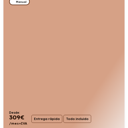
Manual
Desde:
309
€
Entrega rápida
Todo incluido
/mes+IVA