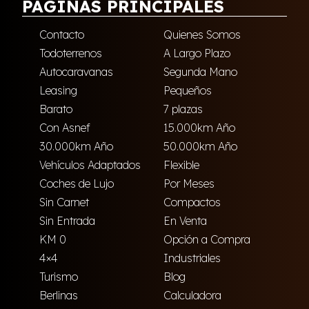
PÁGINAS PRINCIPALES
Contacto
Quienes Somos
Todoterrenos
A Largo Plazo
Autocaravanas
Segunda Mano
Leasing
Pequeños
Barato
7 plazas
Con Asnef
15.000km Año
30.000km Año
50.000km Año
Vehículos Adaptados
Flexible
Coches de Lujo
Por Meses
Sin Carnet
Compactos
Sin Entrada
En Venta
KM 0
Opción a Compra
4×4
Industriales
Turismo
Blog
Berlinas
Calculadora