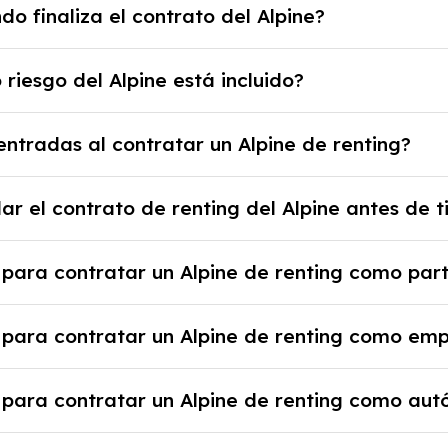
o finaliza el contrato del Alpine?
se límite, puede haber un cargo adicional.
ato, puedes devolver el coche, renovarlo por uno nuevo
 riesgo del Alpine está incluido?
io previamente acordado.
 disfrutar de un Alpine con el seguro a todo riesgo sin
ntradas al contratar un Alpine de renting?
 mensuales.
ienes la ventaja de que no tendrás que pagar ningún ti
ar el contrato de renting del Alpine antes de 
a el proveedor debido al resultado del estudio de viabi
 rescindir el contrato, pero puede haber penalizacio
 para contratar un Alpine de renting como part
tante revisar las condiciones del contrato y hablar co
 justificante de ingresos y, en algunos casos, una cons
 para contratar un Alpine de renting como em
nicial.
e la empresa, documentación financiera y, en algunos 
 para contratar un Alpine de renting como au
sa y un pago inicial.
 alta en el régimen de autónomos, justificante de ingr