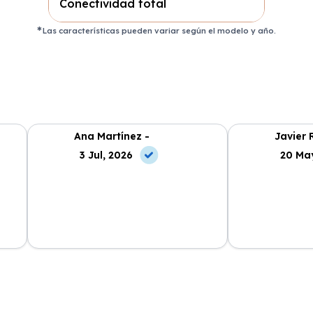
Conectividad total
Las características pueden variar según el modelo y año.
Ana Martínez -
Javier 
3 Jul, 2026
20 Ma
ncia
La atención al cliente fue
Cabo Renting m
en
excepcional y el proceso de renting
mucho la vida. 
muy sencillo. ¡Recomendable al
cuota mensual,
100%!