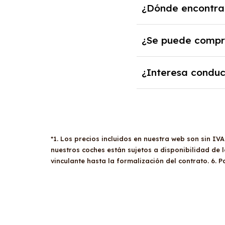
¿Dónde encontrar
casos, un informe fisc
En nuestra página we
¿Se puede comprar
los gastos incluidos 
Sí, en algunos casos,
¿Interesa conduc
tendrán que analizar
actual.
El renting puede ser 
mantenimiento, segur
*1. Los precios incluidos en nuestra web son sin IV
nuestros coches están sujetos a disponibilidad de
vinculante hasta la formalización del contrato. 6. 