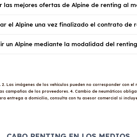
 las mejores ofertas de Alpine de renting al m
al y un pago inicial.
b podrás encontrar las mejores ofertas de vehículos 
 el Alpine una vez finalizado el contrato de r
y sin pagar entradas.
 al final del contrato de renting se puede adquirir el c
ir un Alpine mediante la modalidad del rentin
 los años, la cantidad de kilómetros recorridos y el c
ventajoso si prefieres una cuota fija mensual, sin pre
o o depreciación, y si te gusta cambiar de coche cad
A. 2. Las imágenes de los vehículos pueden no corresponder con el 
 las campañas de los proveedores. 4. Cambio de neumáticos obligat
Para entrega a domicilio, consulta con tu asesor comercial si incluy
CABO RENTING EN LOS MEDIOS