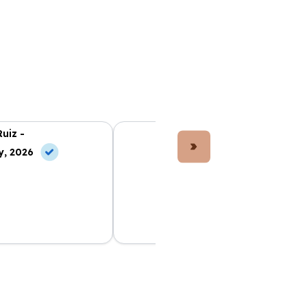
Ruiz -
Lucía Fernández -
y, 2026
10 May, 2026
e ha facilitado
El coche que elegí es perfecto. Todo
Todo incluido en la
muy claro desde el principio y los
 sin preocupaciones.
precios son los mejores del mercado.