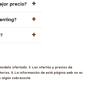
ejor precio?
de renting con todos
enting?
oche. En este caso
g?
oste del mercado
ocuparte de
a pocos años.
modelo ofertado. 3. Las ofertas y precios de
orios. 5. La información de está página web no es
e algún sobrecoste.