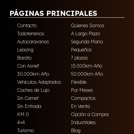
PÁGINAS PRINCIPALES
Contacto
Quienes Somos
Todoterrenos
A Largo Plazo
Autocaravanas
Segunda Mano
Leasing
Pequeños
Barato
7 plazas
Con Asnef
15.000km Año
30.000km Año
50.000km Año
Vehículos Adaptados
Flexible
Coches de Lujo
Por Meses
Sin Carnet
Compactos
Sin Entrada
En Venta
KM 0
Opción a Compra
4×4
Industriales
Turismo
Blog