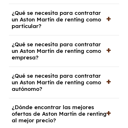
económica.
Generalmente, puedes rescindir el contrato,
¿Qué se necesita para contratar
pero puede haber penalizaciones por
un Aston Martin de renting como
cancelación anticipada. Es importante revisar
particular?
las condiciones del contrato y hablar con un
experto que te asesore.
Se requiere DNI/NIE, justificante de ingresos
¿Qué se necesita para contratar
y, en algunos casos, una consulta de solvencia
un Aston Martin de renting como
crediticia y un pago inicial.
empresa?
Necesitarás el CIF de la empresa,
¿Qué se necesita para contratar
documentación financiera y, en algunos
un Aston Martin de renting como
casos, un informe de solvencia de la empresa
autónomo?
y un pago inicial.
Se necesita DNI/NIE, alta en el régimen de
¿Dónde encontrar las mejores
autónomos, justificante de ingresos y, en
ofertas de Aston Martin de renting
algunos casos, un informe fiscal y un pago
al mejor precio?
inicial.