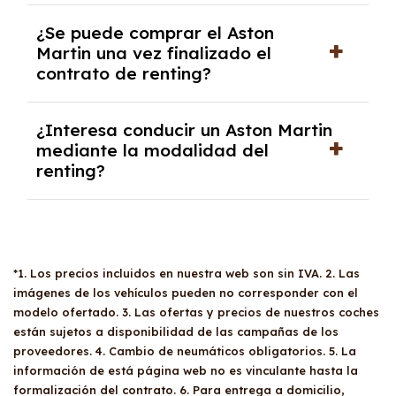
En nuestra página web podrás encontrar las
¿Se puede comprar el Aston
mejores ofertas de vehículos de renting con
Martin una vez finalizado el
todos los gastos incluidos y sin pagar
contrato de renting?
entradas.
Sí, en algunos casos, al final del contrato de
¿Interesa conducir un Aston Martin
renting se puede adquirir el coche. En este
mediante la modalidad del
caso tendrán que analizar los años, la
renting?
cantidad de kilómetros recorridos y el coste
del mercado actual.
El renting puede ser ventajoso si prefieres una
cuota fija mensual, sin preocuparte de
mantenimiento, seguro o depreciación, y si te
gusta cambiar de coche cada pocos años.
*1. Los precios incluidos en nuestra web son sin IVA. 2. Las
imágenes de los vehículos pueden no corresponder con el
modelo ofertado. 3. Las ofertas y precios de nuestros coches
están sujetos a disponibilidad de las campañas de los
proveedores. 4. Cambio de neumáticos obligatorios. 5. La
información de está página web no es vinculante hasta la
formalización del contrato. 6. Para entrega a domicilio,