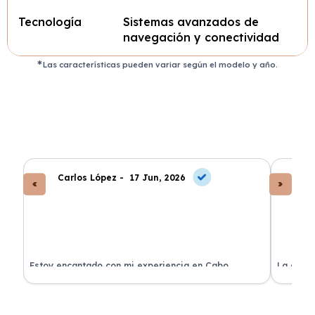
Tecnología
Sistemas avanzados de
navegación y conectividad
Las características pueden variar según el modelo y año.
Carlos López -
17 Jun, 2026
An
a
Estoy encantado con mi experiencia en Cabo
La atenc
Renting. El coche llegó en perfectas condiciones y sin
de renti
sorpresas.