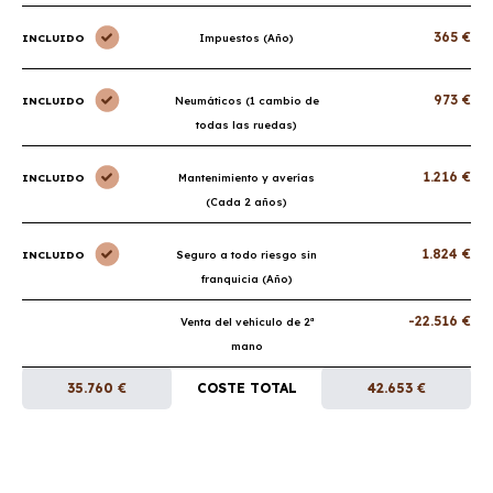
365 €
INCLUIDO
Impuestos (Año)
973 €
INCLUIDO
Neumáticos (1 cambio de
todas las ruedas)
1.216 €
INCLUIDO
Mantenimiento y averías
(Cada 2 años)
1.824 €
INCLUIDO
Seguro a todo riesgo sin
franquicia (Año)
-22.516 €
Venta del vehículo de 2ª
mano
35.760 €
COSTE TOTAL
42.653 €