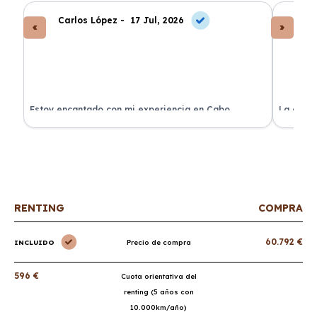
Carlos López -
17 Jul, 2026
An
a
Estoy encantado con mi experiencia en Cabo
La atenc
Renting. El coche llegó en perfectas condiciones y sin
de renti
sorpresas.
RENTING
COMPRA
60.792 €
INCLUIDO
Precio de compra
596 €
Cuota orientativa del
renting (5 años con
10.000km/año)