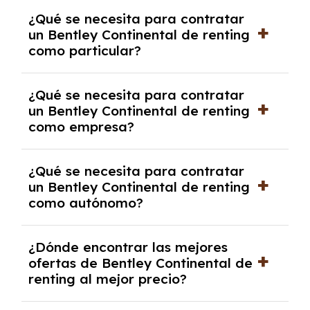
Generalmente, puedes rescindir el contrato,
¿Qué se necesita para contratar
pero puede haber penalizaciones por
un Bentley Continental de renting
cancelación anticipada. Es importante revisar
como particular?
las condiciones del contrato y hablar con un
experto que te asesore.
Se requiere DNI/NIE, justificante de ingresos
¿Qué se necesita para contratar
y, en algunos casos, una consulta de solvencia
un Bentley Continental de renting
crediticia y un pago inicial.
como empresa?
Necesitarás el CIF de la empresa,
¿Qué se necesita para contratar
documentación financiera y, en algunos
un Bentley Continental de renting
casos, un informe de solvencia de la empresa
como autónomo?
y un pago inicial.
Se necesita DNI/NIE, alta en el régimen de
¿Dónde encontrar las mejores
autónomos, justificante de ingresos y, en
ofertas de Bentley Continental de
algunos casos, un informe fiscal y un pago
renting al mejor precio?
inicial.