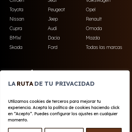
Toyota
Peugeot
Opel
Nissan
Jeep
Renault
Cupra
Audi
Omoda
BMW
Dacia
Mazda
Skoda
Ford
Todas las marcas
ENCUÉNTRANOS
LA
RUTA
DE TU PRIVACIDAD
El Ejido
Roquetas de Mar
Utilizamos cookies de terceros para mejorar tu
experiencia. Acepta la política de cookies haciendo click
© 2020 - 2026 Cabo Renting
en “Acepto”. Puedes configurar los ajustes en cualquier
Aviso legal y Privacidad
|
Política de cookies
|
Términos
momento.