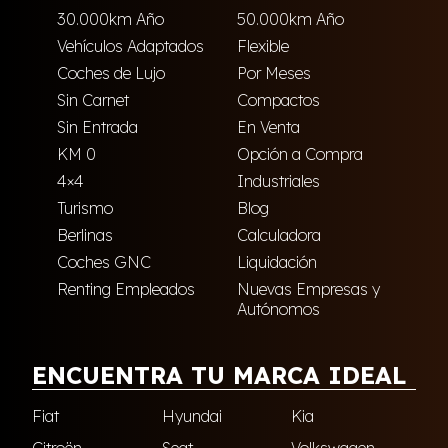
30.000km Año
50.000km Año
Vehículos Adaptados
Flexible
Coches de Lujo
Por Meses
Sin Carnet
Compactos
Sin Entrada
En Venta
KM 0
Opción a Compra
4×4
Industriales
Turismo
Blog
Berlinas
Calculadora
Coches GNC
Liquidación
Renting Empleados
Nuevas Empresas y
Autónomos
ENCUENTRA TU MARCA IDEAL
Fiat
Hyundai
Kia
Citroën
Seat
Volkswagen