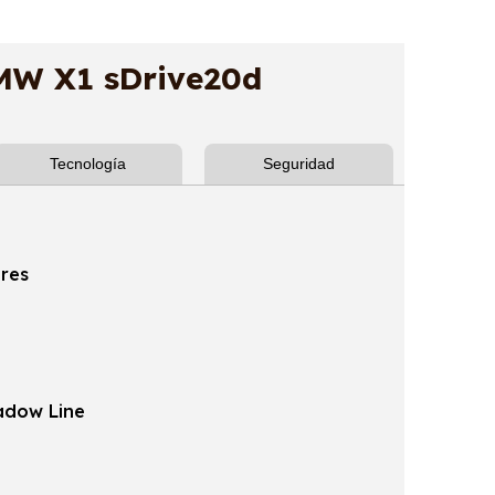
W X1 sDrive20d
Tecnología
Seguridad
ores
hadow Line