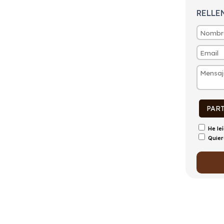
RELLE
PAR
He le
Quier