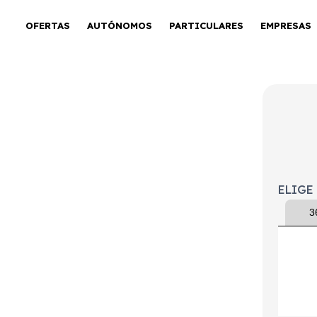
OFERTAS
AUTÓNOMOS
PARTICULARES
EMPRESAS
0d
ELIGE
3
tintivo
Puertas
Emisiones
Consumo
ECO
5
117g/Km
4,5l/100km