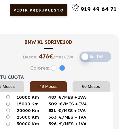
919 49 64 71
PEDIR PRESUPUESTO
BMW X1 SDRIVE20D
476
€
Desde:
/Mes+IVA
Sin IVA
Colores:
 TU CUOTA
6 Meses
48 Meses
60 Meses
10000 Km
487
€/MES
+ IVA
15000 Km
509
€/MES
+ IVA
20000 Km
531
€/MES
+ IVA
25000 Km
563
€/MES
+ IVA
30000 Km
596
€/MES
+ IVA