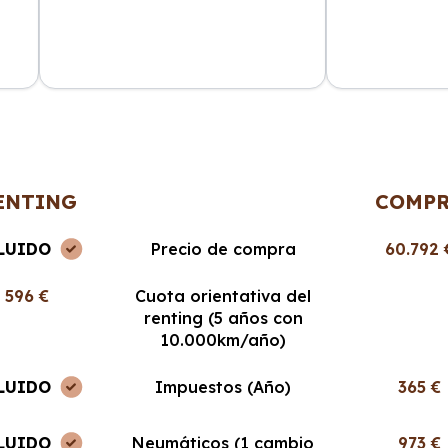
ncia
La atención al cliente fue
Cabo Renting m
en
excepcional y el proceso de renting
mucho la vida. 
muy sencillo. ¡Recomendable al
cuota mensual,
100%!
ENTING
COMP
LUIDO
Precio de compra
60.792 
596 €
Cuota orientativa del
renting (5 años con
10.000km/año)
LUIDO
Impuestos (Año)
365 €
LUIDO
Neumáticos (1 cambio
973 €