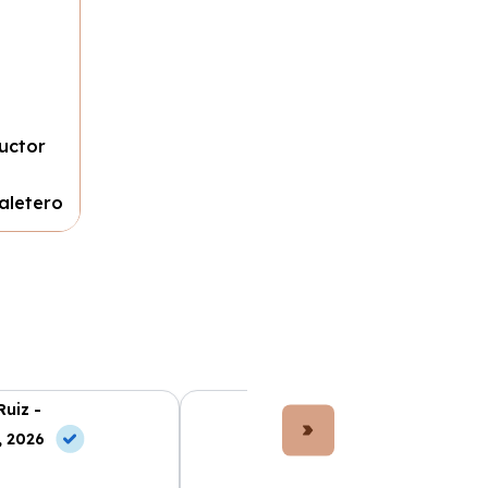
uctor
aletero
Ruiz -
Lucía Fernández -
, 2026
10 May, 2026