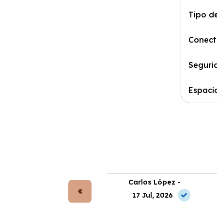
Tipo d
Conect
Seguri
Espacio
rta Gómez -
Carlos López -
 Jul, 2026
17 Jul, 2026