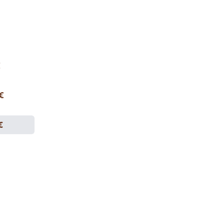
€
 €
€