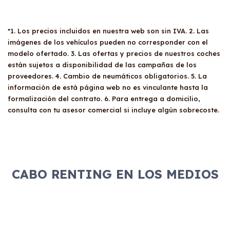
deben cumplir con ciertos requisitos, como
vehículo es afecto a su actividad económica.
En un
Renting
, tus familiares y amigos pueden
tener al menos un año de antigüedad y
conducir el vehículo siempre que posean un
presentar documentación fiscal y financiera.
*1. Los precios incluidos en nuestra web son sin IVA. 2. Las
carné de conducir válido. No existen
Este servicio permite a las empresas centrarse
imágenes de los vehículos pueden no corresponder con el
restricciones específicas sobre quién puede
en su actividad principal, mientras que el
modelo ofertado. 3. Las ofertas y precios de nuestros coches
utilizar el vehículo, pero es recomendable
renting se encarga de todos los aspectos del
están sujetos a disponibilidad de las campañas de los
revisar las condiciones del contrato antes de
proveedores. 4. Cambio de neumáticos obligatorios. 5. La
vehículo, incluidos los gastos de
compartir el coche para evitar sorpresas. Esto
información de está página web no es vinculante hasta la
mantenimiento, seguros y más.
proporciona una gran flexibilidad y
formalización del contrato. 6. Para entrega a domicilio,
comodidad a los usuarios del renting.
consulta con tu asesor comercial si incluye algún sobrecoste.
CABO RENTING EN LOS MEDIOS