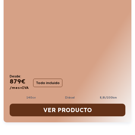
Desde:
879
€
Todo incluido
/mes+IVA
140cv
Diésel
8,8l/100km
VER PRODUCTO