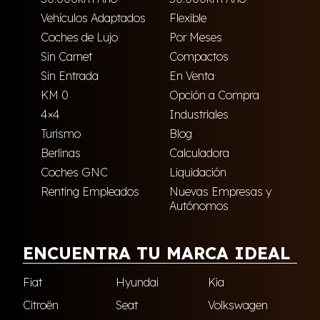
Vehículos Adaptados
Flexible
Coches de Lujo
Por Meses
Sin Carnet
Compactos
Sin Entrada
En Venta
KM 0
Opción a Compra
4×4
Industriales
Turismo
Blog
Berlinas
Calculadora
Coches GNC
Liquidación
Renting Empleados
Nuevas Empresas y
Autónomos
ENCUENTRA TU MARCA IDEAL
Fiat
Hyundai
Kia
Citroën
Seat
Volkswagen