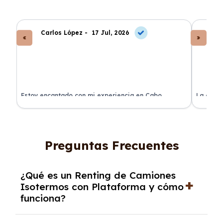
Carlos López -
17 Jul, 2026
An
a
Estoy encantado con mi experiencia en Cabo
La atenc
Renting. El coche llegó en perfectas condiciones y sin
de renti
sorpresas.
Preguntas Frecuentes
¿Qué es un Renting de Camiones
Isotermos con Plataforma y cómo
funciona?