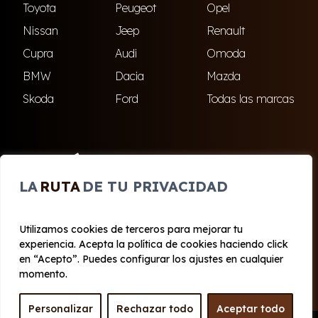
Toyota
Peugeot
Opel
Nissan
Jeep
Renault
Cupra
Audi
Omoda
BMW
Dacia
Mazda
Skoda
Ford
Todas las marcas
ENCUÉNTRANOS
LA
RUTA
DE TU PRIVACIDAD
El Ejido
Roquetas de Mar
Utilizamos cookies de terceros para mejorar tu
experiencia. Acepta la política de cookies haciendo click
© 2020 - 2026 Cabo Renting
en “Acepto”. Puedes configurar los ajustes en cualquier
Aviso legal y Privacidad
|
Política de cookies
|
Términos
momento.
Personalizar
Rechazar todo
Aceptar todo