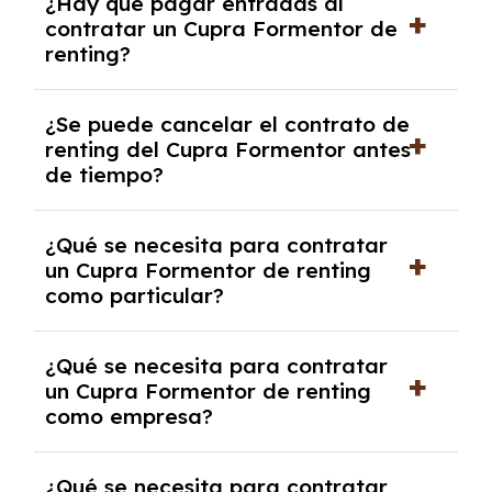
¿Hay que pagar entradas al
Formentor con el seguro a todo riesgo sin
contratar un Cupra Formentor de
franquicia incluido dentro de las cuotas
renting?
mensuales.
No, con el renting tienes la ventaja de que no
¿Se puede cancelar el contrato de
tendrás que pagar ningún tipo de entrada
renting del Cupra Formentor antes
salvo en casos que lo exija el proveedor
de tiempo?
debido al resultado del estudio de viabilidad
económica.
Generalmente, puedes rescindir el contrato,
¿Qué se necesita para contratar
pero puede haber penalizaciones por
un Cupra Formentor de renting
cancelación anticipada. Es importante revisar
como particular?
las condiciones del contrato y hablar con un
experto que te asesore.
Se requiere DNI/NIE, justificante de ingresos
¿Qué se necesita para contratar
y, en algunos casos, una consulta de solvencia
un Cupra Formentor de renting
crediticia y un pago inicial.
como empresa?
Necesitarás el CIF de la empresa,
¿Qué se necesita para contratar
documentación financiera y, en algunos