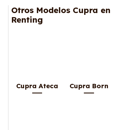
mantenimiento, seguro o depreciación, y si te
Otros Modelos Cupra en
gusta cambiar de coche cada pocos años.
Renting
Cupra Ateca
Cupra Born