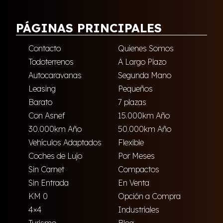
PÁGINAS PRINCIPALES
Contacto
Quienes Somos
Todoterrenos
A Largo Plazo
Autocaravanas
Segunda Mano
Leasing
Pequeños
Barato
7 plazas
Con Asnef
15.000km Año
30.000km Año
50.000km Año
Vehículos Adaptados
Flexible
Coches de Lujo
Por Meses
Sin Carnet
Compactos
Sin Entrada
En Venta
KM 0
Opción a Compra
4×4
Industriales