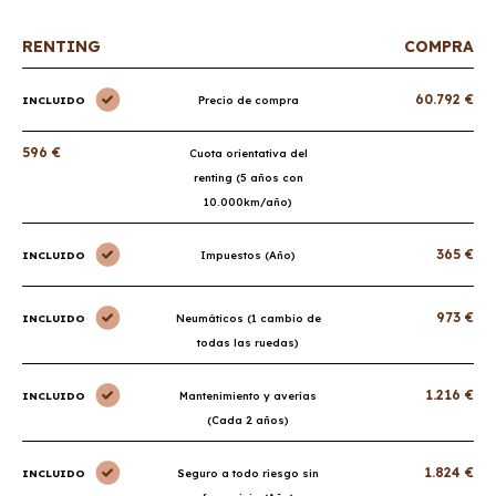
RENTING
COMPRA
60.792 €
INCLUIDO
Precio de compra
596 €
Cuota orientativa del
renting (5 años con
10.000km/año)
365 €
INCLUIDO
Impuestos (Año)
973 €
INCLUIDO
Neumáticos (1 cambio de
todas las ruedas)
1.216 €
INCLUIDO
Mantenimiento y averías
(Cada 2 años)
1.824 €
INCLUIDO
Seguro a todo riesgo sin