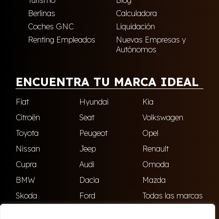
Turismo
Blog
Berlinas
Calculadora
Coches GNC
Liquidación
Renting Empleados
Nuevas Empresas y
Autónomos
ENCUENTRA TU MARCA IDEAL
Fiat
Hyundai
Kia
Citroën
Seat
Volkswagen
Toyota
Peugeot
Opel
Nissan
Jeep
Renault
Cupra
Audi
Omoda
BMW
Dacia
Mazda
Skoda
Ford
Todas las marcas