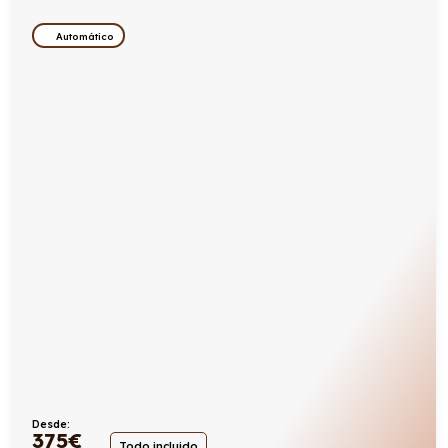
Automático
Desde:
375
€
Todo incluido