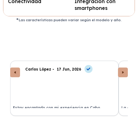
Conectividad
Integración con
smartphones
Las características pueden variar según el modelo y año.
Carlos López -
17 Jun, 2026
An
a
Estoy encantado con mi experiencia en Cabo
La atenc
Renting. El coche llegó en perfectas condiciones y sin
de renti
sorpresas.