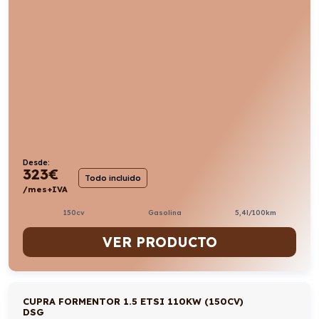
Desde:
323
€
Todo incluido
/mes+IVA
150cv
Gasolina
5,4l/100km
VER PRODUCTO
CUPRA FORMENTOR 1.5 ETSI 110KW (150CV)
DSG