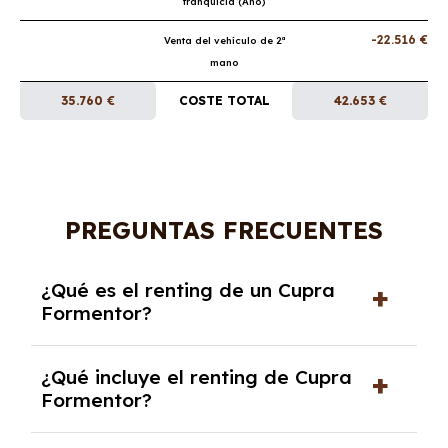
franquicia (Año)
-22.516 €
Venta del vehículo de 2ª
mano
35.760 €
COSTE TOTAL
42.653 €
PREGUNTAS FRECUENTES
¿Qué es el renting de un Cupra
Formentor?
El renting de un Cupra Formentor es un
¿Qué incluye el renting de Cupra
contrato de alquiler a largo plazo en el que
Formentor?
pagas una cuota mensual fija por el uso del
coche durante un periodo determinado,
El renting incluye el uso y disfrute del coche,