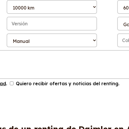
dad
.
Quiero recibir ofertas y noticias del renting.
as de un renting de Daimler en 