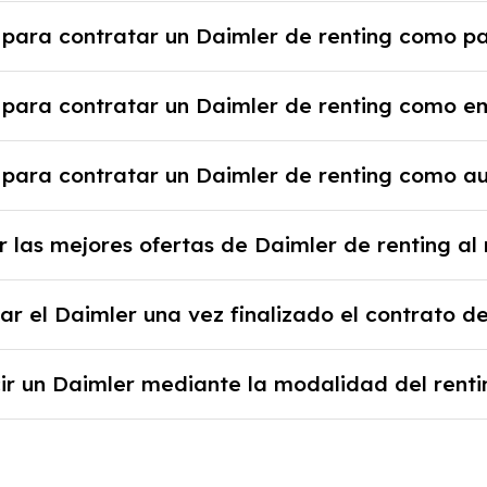
 rescindir el contrato, pero puede haber penalizacio
 para contratar un Daimler de renting como pa
tante revisar las condiciones del contrato y hablar co
 justificante de ingresos y, en algunos casos, una cons
 para contratar un Daimler de renting como 
nicial.
e la empresa, documentación financiera y, en algunos 
 para contratar un Daimler de renting como 
sa y un pago inicial.
 alta en el régimen de autónomos, justificante de ingr
 las mejores ofertas de Daimler de renting al 
al y un pago inicial.
b podrás encontrar las mejores ofertas de vehículos 
r el Daimler una vez finalizado el contrato de
y sin pagar entradas.
 al final del contrato de renting se puede adquirir el c
ir un Daimler mediante la modalidad del renti
 los años, la cantidad de kilómetros recorridos y el c
ventajoso si prefieres una cuota fija mensual, sin pre
o o depreciación, y si te gusta cambiar de coche cad