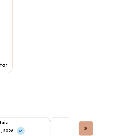
ctor
Ruiz -
Lucía Fernández -
, 2026
10 Jun, 2026