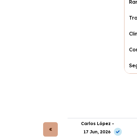
Ra
Tr
Cli
Co
Se
rta Gómez -
Carlos López -
 Jun, 2026
17 Jun, 2026