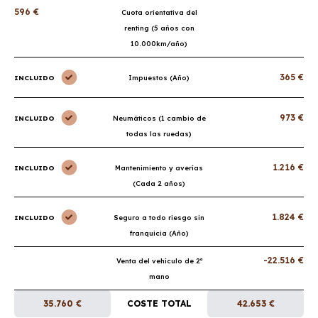
596 €
Cuota orientativa del
renting (5 años con
10.000km/año)
365 €
INCLUIDO
Impuestos (Año)
973 €
INCLUIDO
Neumáticos (1 cambio de
todas las ruedas)
1.216 €
INCLUIDO
Mantenimiento y averías
(Cada 2 años)
1.824 €
INCLUIDO
Seguro a todo riesgo sin
franquicia (Año)
-22.516 €
Venta del vehículo de 2ª
mano
35.760 €
COSTE TOTAL
42.653 €