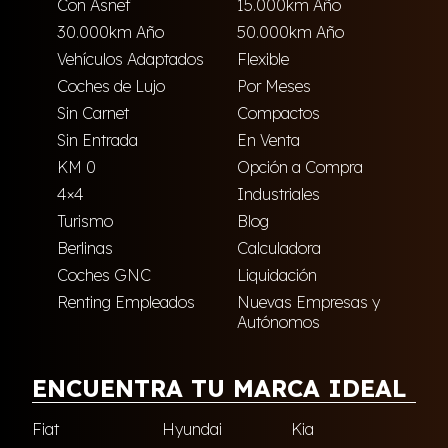
Con Asnef
15.000km Año
30.000km Año
50.000km Año
Vehículos Adaptados
Flexible
Coches de Lujo
Por Meses
Sin Carnet
Compactos
Sin Entrada
En Venta
KM 0
Opción a Compra
4×4
Industriales
Turismo
Blog
Berlinas
Calculadora
Coches GNC
Liquidación
Renting Empleados
Nuevas Empresas y
Autónomos
ENCUENTRA TU MARCA IDEAL
Fiat
Hyundai
Kia