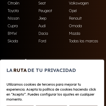
Citroën
Seat
Volkswagen
Toyota
Peugeot
Opel
Nissan
Jeep
Renault
Cupra
Audi
Omoda
BMW
Dacia
Mazda
Skoda
Ford
Todas las marcas
ENCUÉNTRANOS
LA
RUTA
DE TU PRIVACIDAD
El Ejido
Roquetas de Mar
Utilizamos cookies de terceros para mejorar tu
experiencia. Acepta la política de cookies haciendo click
© 2020 - 2026 Cabo Renting
en “Acepto”. Puedes configurar los ajustes en cualquier
Aviso legal y Privacidad
|
Política de cookies
|
Términos
momento.