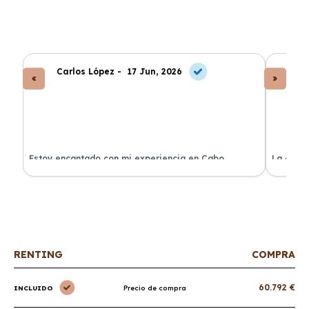
Carlos López -
17 Jun, 2026
An
a
Estoy encantado con mi experiencia en Cabo
La atenc
Renting. El coche llegó en perfectas condiciones y sin
de renti
sorpresas.
RENTING
COMPRA
60.792 €
INCLUIDO
Precio de compra