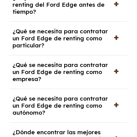
renting del Ford Edge antes de
salvo en casos que lo exija el proveedor
tiempo?
debido al resultado del estudio de viabilidad
económica.
Generalmente, puedes rescindir el contrato,
¿Qué se necesita para contratar
pero puede haber penalizaciones por
un Ford Edge de renting como
cancelación anticipada. Es importante revisar
particular?
las condiciones del contrato y hablar con un
experto que te asesore.
Se requiere DNI/NIE, justificante de ingresos
¿Qué se necesita para contratar
y, en algunos casos, una consulta de solvencia
un Ford Edge de renting como
crediticia y un pago inicial.
empresa?
Necesitarás el CIF de la empresa,
¿Qué se necesita para contratar
documentación financiera y, en algunos
un Ford Edge de renting como
casos, un informe de solvencia de la empresa
autónomo?
y un pago inicial.
Se necesita DNI/NIE, alta en el régimen de
¿Dónde encontrar las mejores
autónomos, justificante de ingresos y, en