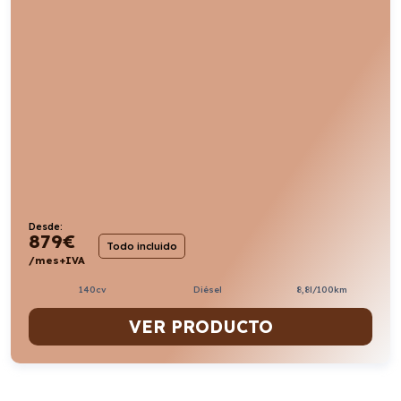
Desde:
879
€
Todo incluido
/mes+IVA
140cv
Diésel
8,8l/100km
VER PRODUCTO