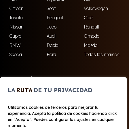
Citroën
Seat
Volkswagen
Toyota
Peugeot
Opel
Nissan
Jeep
Renault
Cupra
Audi
Omoda
BMW
Dacia
Mazda
Skoda
Ford
Todas las marcas
ENCUÉNTRANOS
LA
RUTA
DE TU PRIVACIDAD
El Ejido
Roquetas de Mar
Utilizamos cookies de terceros para mejorar tu
experiencia. Acepta la política de cookies haciendo click
© 2020 - 2026 Cabo Renting
en “Acepto”. Puedes configurar los ajustes en cualquier
Aviso legal y Privacidad
|
Política de cookies
|
Términos
momento.