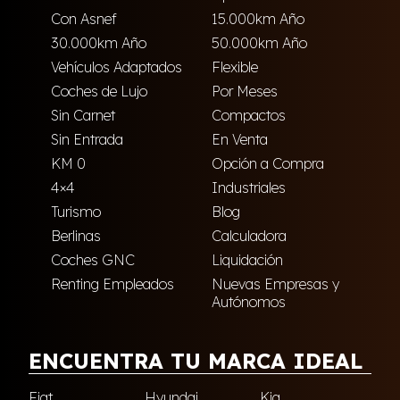
Con Asnef
15.000km Año
30.000km Año
50.000km Año
Vehículos Adaptados
Flexible
Coches de Lujo
Por Meses
Sin Carnet
Compactos
Sin Entrada
En Venta
KM 0
Opción a Compra
4×4
Industriales
Turismo
Blog
Berlinas
Calculadora
Coches GNC
Liquidación
Renting Empleados
Nuevas Empresas y
Autónomos
ENCUENTRA TU MARCA IDEAL
Fiat
Hyundai
Kia