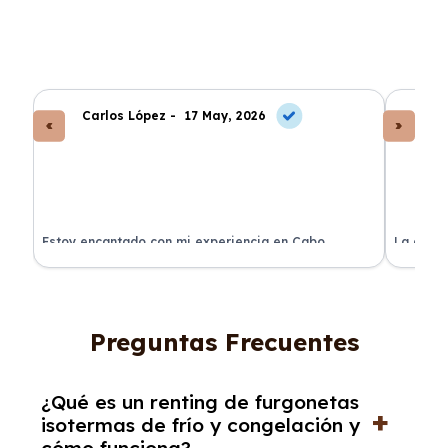
Carlos López -
17 May, 2026
An
a
Estoy encantado con mi experiencia en Cabo
La atenc
Renting. El coche llegó en perfectas condiciones y sin
de renti
sorpresas.
Preguntas Frecuentes
¿Qué es un renting de furgonetas
isotermas de frío y congelación y