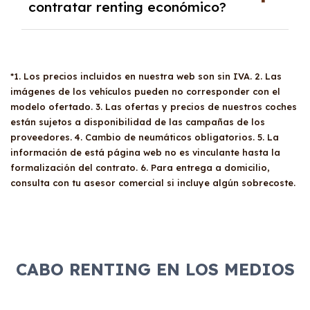
ofrece múltiples beneficios: permite la
contratar renting económico?
En caso de exceder el límite acordado, se
deducción del
100% del gasto e IVA
si el
abonará la diferencia correspondiente.
vehículo está afecto a la actividad
Para contratar un
renting económico
, no hay
económica, ofrece vehículos nuevos con
una edad mínima específica establecida, pero
mantenimiento incluido, lo cual minimiza el
*1. Los precios incluidos en nuestra web son sin IVA. 2. Las
es necesario cumplir ciertos requisitos como
riesgo de averías, y facilita el acceso a
imágenes de los vehículos pueden no corresponder con el
ser mayor de edad, tener el carnet de
ventajas medioambientales como el acceso a
modelo ofertado. 3. Las ofertas y precios de nuestros coches
conducir en regla y demostrar solvencia
zonas de bajas emisiones y descuentos en
están sujetos a disponibilidad de las campañas de los
económica. La evaluación de la aptitud para
proveedores. 4. Cambio de neumáticos obligatorios. 5. La
peajes y estacionamiento para vehículos con
contratar un vehículo de renting se realiza
información de está página web no es vinculante hasta la
etiqueta Cero Emisiones.
caso por caso, teniendo en cuenta todos
formalización del contrato. 6. Para entrega a domicilio,
estos factores.
consulta con tu asesor comercial si incluye algún sobrecoste.
CABO RENTING EN LOS MEDIOS