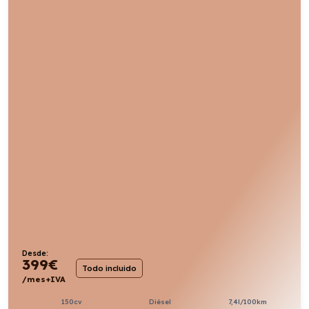
Desde:
399
€
Todo incluido
/mes+IVA
150cv
Diésel
7,4l/100km