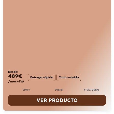
Desde:
489
€
Entrega rápida
Todo incluido
/mes+IVA
110cv
Diésel
6,9l/100km
VER PRODUCTO