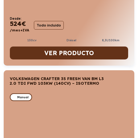
Desde:
524
€
Todo incluido
/mes+IVA
130cv
Diésel
8,3l/100km
VER PRODUCTO
VOLKSWAGEN CRAFTER 35 FRESH VAN BM L3
2.0 TDI FWD 103KW (140CV) – ISOTERMO
Manual