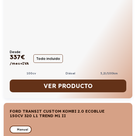
Desde:
337
€
Todo incluido
/mes+IVA
100cv
Diésel
5,2l/100km
VER PRODUCTO
FORD TRANSIT CUSTOM KOMBI 2.0 ECOBLUE
150CV 320 L1 TREND M1 II
Manual