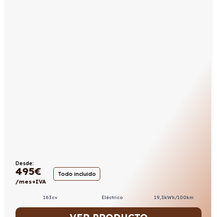
Desde:
495
€
Todo incluido
/mes+IVA
163cv
Eléctrico
19,3kWh/100km