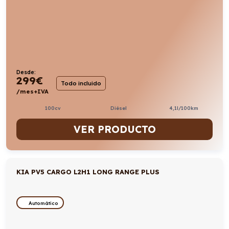
Desde:
299
€
Todo incluido
/mes+IVA
100cv
Diésel
4,1l/100km
VER PRODUCTO
KIA PV5 CARGO L2H1 LONG RANGE PLUS
Automático