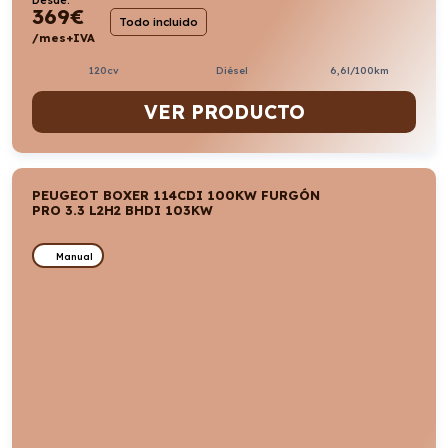
Desde:
369
€
Todo incluido
/mes+IVA
120cv
Diésel
6,6l/100km
VER PRODUCTO
PEUGEOT BOXER 114CDI 100KW FURGÓN
PRO 3.3 L2H2 BHDI 103KW
Manual