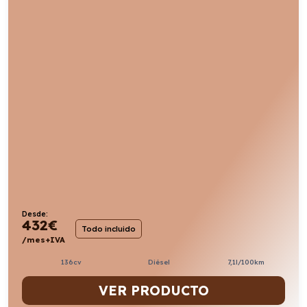
Desde:
432
€
Todo incluido
/mes+IVA
136cv
Diésel
7,1l/100km
VER PRODUCTO