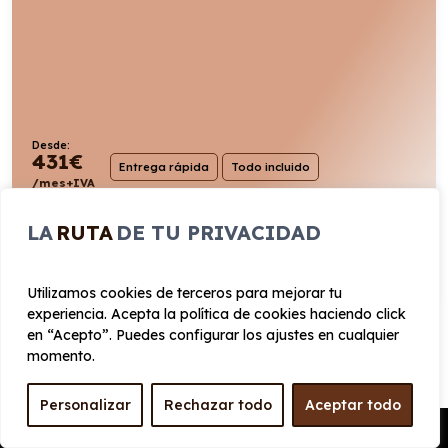
Desde:
431
€
Entrega rápida
Todo incluido
/mes+IVA
140cv
Diésel
8,8l/100km
LA
RUTA
DE TU PRIVACIDAD
VER PRODUCTO
Utilizamos cookies de terceros para mejorar tu
experiencia. Acepta la política de cookies haciendo click
en “Acepto”. Puedes configurar los ajustes en cualquier
momento.
Ventajas de un renting de
Personalizar
Rechazar todo
Aceptar todo
Furgoneta pequeña en
Pedir Presupuesto
Almería