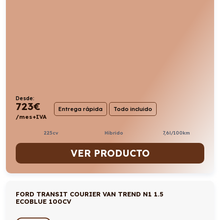
Desde:
723
€
Entrega rápida
Todo incluido
/mes+IVA
225cv
Híbrido
7,6l/100km
VER PRODUCTO
FORD TRANSIT COURIER VAN TREND N1 1.5
ECOBLUE 100CV