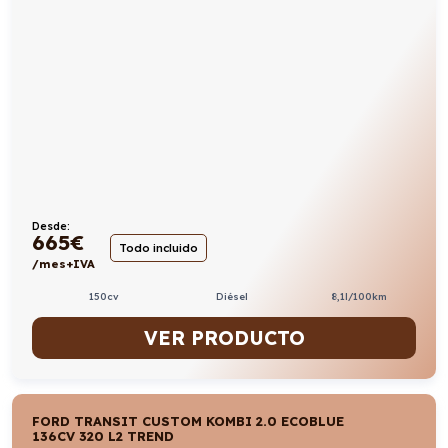
Desde:
665
€
Todo incluido
/mes+IVA
150cv
Diésel
8,1l/100km
VER PRODUCTO
FORD TRANSIT CUSTOM KOMBI 2.0 ECOBLUE
136CV 320 L2 TREND