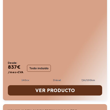
Desde:
837
€
Todo incluido
/mes+IVA
140cv
Diésel
7,6l/100km
VER PRODUCTO