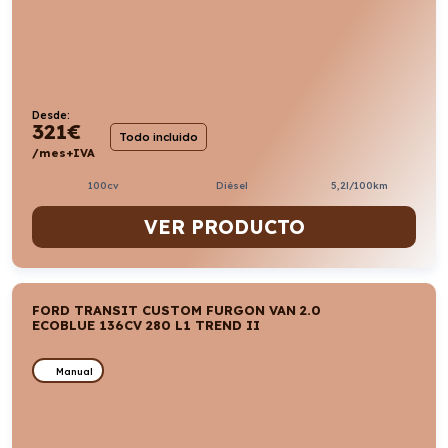
Desde:
321
€
Todo incluido
/mes+IVA
100cv
Diésel
5,2l/100km
VER PRODUCTO
FORD TRANSIT CUSTOM FURGON VAN 2.0
ECOBLUE 136CV 280 L1 TREND II
Manual