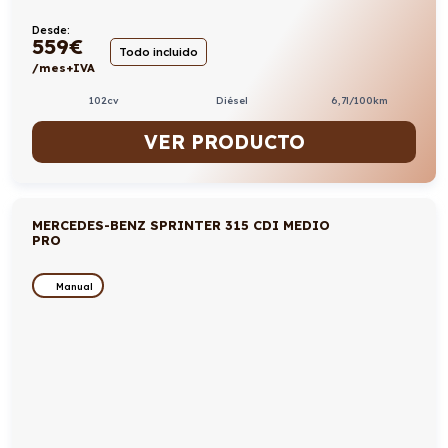
Desde:
559
€
Todo incluido
/mes+IVA
102cv
Diésel
6,7l/100km
VER PRODUCTO
MERCEDES-BENZ SPRINTER 315 CDI MEDIO
PRO
Manual