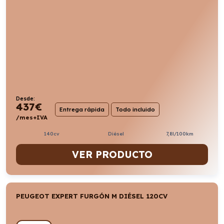
Desde:
437
€
Entrega rápida
Todo incluido
/mes+IVA
140cv
Diésel
7,8l/100km
VER PRODUCTO
PEUGEOT EXPERT FURGÓN M DIÉSEL 120CV