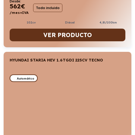
Desde:
562
€
Todo incluido
/mes+IVA
102cv
Diésel
4,8l/100km
VER PRODUCTO
HYUNDAI STARIA HEV 1.6TGDI 225CV TECNO
Automático