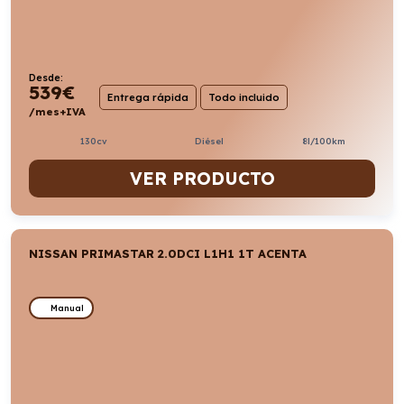
Desde:
539
€
Entrega rápida
Todo incluido
/mes+IVA
130cv
Diésel
8l/100km
VER PRODUCTO
NISSAN PRIMASTAR 2.0DCI L1H1 1T ACENTA
Manual