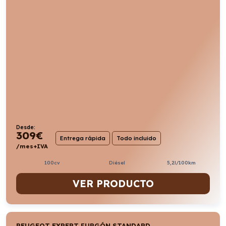
Desde:
309
€
Entrega rápida
Todo incluido
/mes+IVA
100cv
Diésel
5,2l/100km
VER PRODUCTO
PEUGEOT EXPERT FURGÓN STANDARD