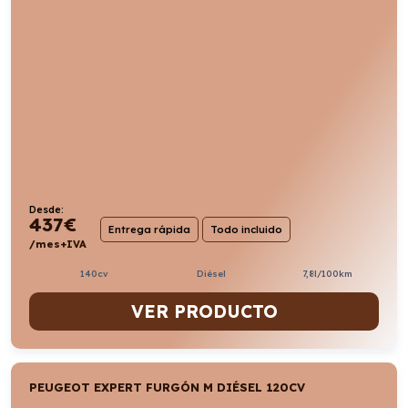
Desde:
437
€
Entrega rápida
Todo incluido
/mes+IVA
140cv
Diésel
7,8l/100km
VER PRODUCTO
PEUGEOT EXPERT FURGÓN M DIÉSEL 120CV