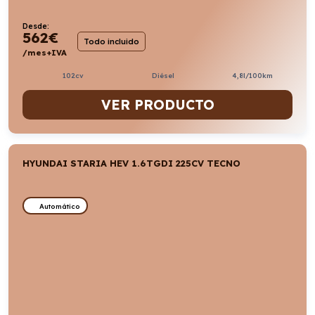
Desde:
562
€
Todo incluido
/mes+IVA
102cv
Diésel
4,8l/100km
VER PRODUCTO
HYUNDAI STARIA HEV 1.6TGDI 225CV TECNO
Automático