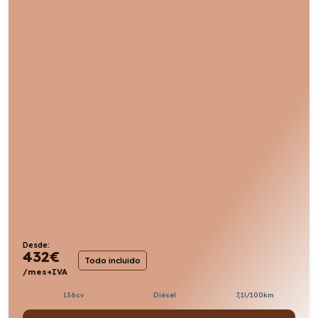
Desde:
432
€
Todo incluido
/mes+IVA
136cv
Diésel
7,1l/100km