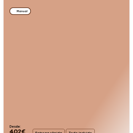
Manual
Desde:
402
€
Entrega rápida
Todo incluido