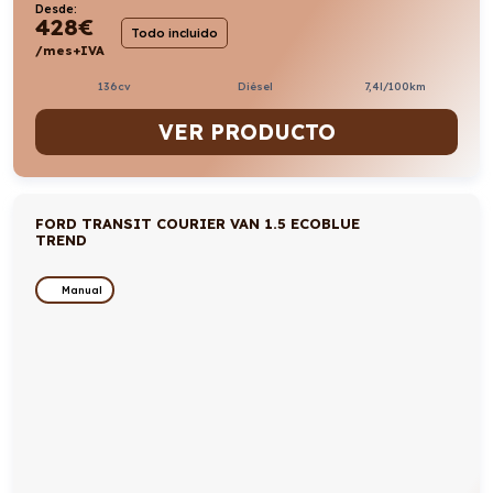
Desde:
428
€
Todo incluido
/mes+IVA
136cv
Diésel
7,4l/100km
VER PRODUCTO
FORD TRANSIT COURIER VAN 1.5 ECOBLUE
TREND
Manual