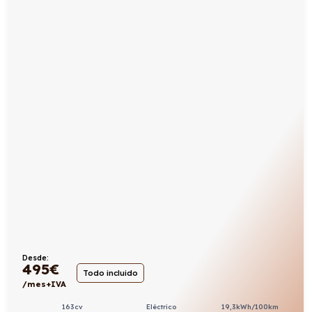
Desde:
495
€
Todo incluido
/mes+IVA
163cv
Eléctrico
19,3kWh/100km