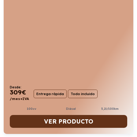
Desde:
309
€
Entrega rápida
Todo incluido
/mes+IVA
100cv
Diésel
5,2l/100km
VER PRODUCTO