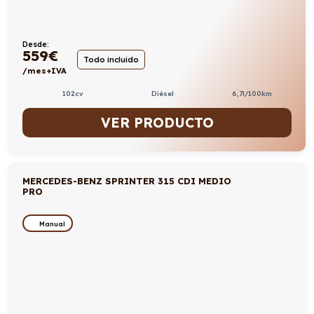
Desde:
559
€
Todo incluido
/mes+IVA
102cv
Diésel
6,7l/100km
VER PRODUCTO
MERCEDES-BENZ SPRINTER 315 CDI MEDIO
PRO
Manual