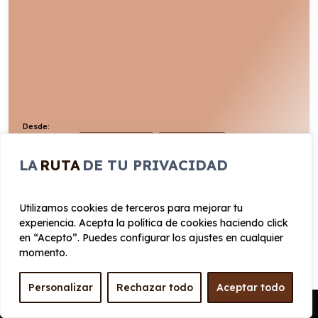
Desde:
431
€
Entrega rápida
Todo incluido
/mes+IVA
LA
RUTA
DE TU PRIVACIDAD
140cv
Diésel
8,8l/100km
VER PRODUCTO
Utilizamos cookies de terceros para mejorar tu
experiencia. Acepta la política de cookies haciendo click
en “Acepto”. Puedes configurar los ajustes en cualquier
momento.
Personalizar
Rechazar todo
Aceptar todo
Ventajas de un renting de
Pedir Presupuesto
Furgonetas Renault en