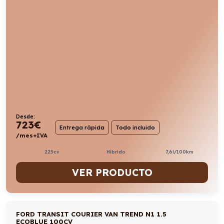
Desde:
723
€
Entrega rápida
Todo incluido
/mes+IVA
225cv
Híbrido
7,6l/100km
VER PRODUCTO
FORD TRANSIT COURIER VAN TREND N1 1.5
ECOBLUE 100CV