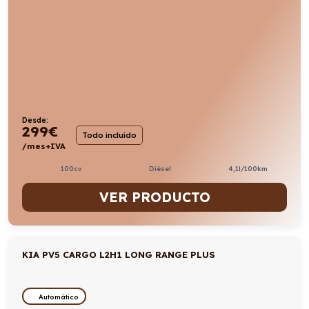
Desde:
299
€
Todo incluido
/mes+IVA
100cv
Diésel
4,1l/100km
VER PRODUCTO
KIA PV5 CARGO L2H1 LONG RANGE PLUS
Automático