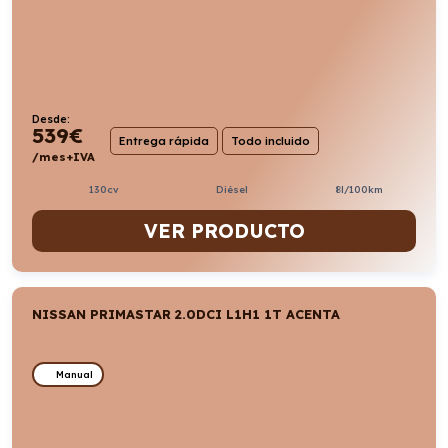
Desde:
539
€
Entrega rápida
Todo incluido
/mes+IVA
130cv
Diésel
8l/100km
VER PRODUCTO
NISSAN PRIMASTAR 2.0DCI L1H1 1T ACENTA
Manual