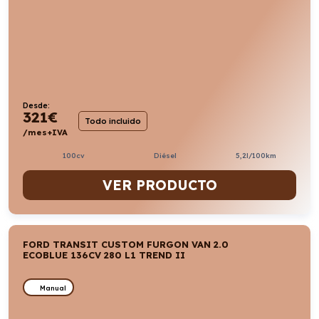
Desde:
321
€
Todo incluido
/mes+IVA
100cv
Diésel
5,2l/100km
VER PRODUCTO
FORD TRANSIT CUSTOM FURGON VAN 2.0
ECOBLUE 136CV 280 L1 TREND II
Manual