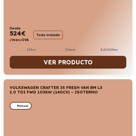
Desde:
524
€
Todo incluido
/mes+IVA
130cv
Diésel
8,3l/100km
VER PRODUCTO
VOLKSWAGEN CRAFTER 35 FRESH VAN BM L3
2.0 TDI FWD 103KW (140CV) – ISOTERMO
Manual