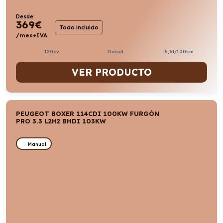
Desde:
369
€
Todo incluido
/mes+IVA
120cv
Diésel
6,6l/100km
VER PRODUCTO
PEUGEOT BOXER 114CDI 100KW FURGÓN
PRO 3.3 L2H2 BHDI 103KW
Manual