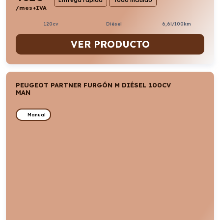
/mes+IVA
120cv
Diésel
6,6l/100km
VER PRODUCTO
PEUGEOT PARTNER FURGÓN M DIÉSEL 100CV
MAN
Manual