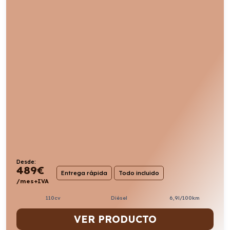
Desde:
489
€
Entrega rápida
Todo incluido
/mes+IVA
110cv
Diésel
6,9l/100km
VER PRODUCTO