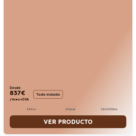
Desde:
837
€
Todo incluido
/mes+IVA
140cv
Diésel
7,6l/100km
VER PRODUCTO