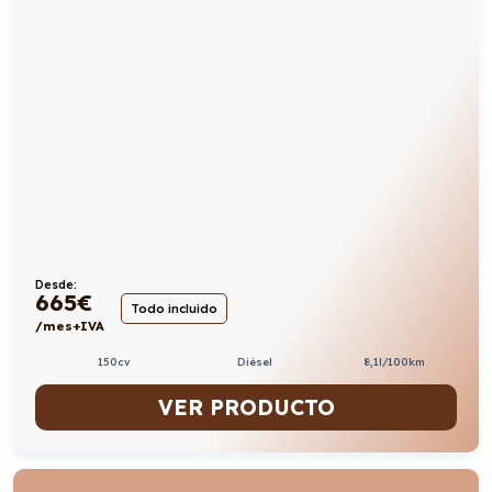
Desde:
665
€
Todo incluido
/mes+IVA
150cv
Diésel
8,1l/100km
VER PRODUCTO