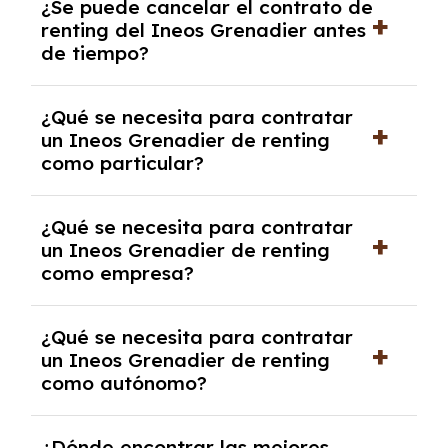
¿Se puede cancelar el contrato de
tendrás que pagar ningún tipo de entrada
renting del Ineos Grenadier antes
salvo en casos que lo exija el proveedor
de tiempo?
debido al resultado del estudio de viabilidad
económica.
Generalmente, puedes rescindir el contrato,
¿Qué se necesita para contratar
pero puede haber penalizaciones por
un Ineos Grenadier de renting
cancelación anticipada. Es importante revisar
como particular?
las condiciones del contrato y hablar con un
experto que te asesore.
Se requiere DNI/NIE, justificante de ingresos
¿Qué se necesita para contratar
y, en algunos casos, una consulta de solvencia
un Ineos Grenadier de renting
crediticia y un pago inicial.
como empresa?
Necesitarás el CIF de la empresa,
¿Qué se necesita para contratar
documentación financiera y, en algunos
un Ineos Grenadier de renting
casos, un informe de solvencia de la empresa
como autónomo?
y un pago inicial.
Se necesita DNI/NIE, alta en el régimen de
¿Dónde encontrar las mejores