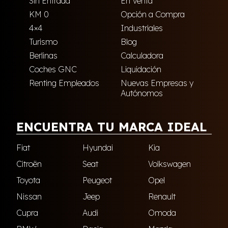
Sin Entrada
En Venta
KM 0
Opción a Compra
4×4
Industriales
Turismo
Blog
Berlinas
Calculadora
Coches GNC
Liquidación
Renting Empleados
Nuevas Empresas y
Autónomos
ENCUENTRA TU MARCA IDEAL
Fiat
Hyundai
Kia
Citroën
Seat
Volkswagen
Toyota
Peugeot
Opel
Nissan
Jeep
Renault
Cupra
Audi
Omoda