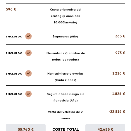
596 €
Cuota orientativa del
renting (5 años con
10.000km/año)
365 €
INCLUIDO
Impuestos (Año)
973 €
INCLUIDO
Neumáticos (1 cambio de
todas las ruedas)
1.216 €
INCLUIDO
Mantenimiento y averías
(Cada 2 años)
1.824 €
INCLUIDO
Seguro a todo riesgo sin
franquicia (Año)
-22.516 €
Venta del vehículo de 2ª
mano
35.760 €
COSTE TOTAL
42.653 €