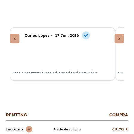
Carlos López -
17 Jun, 2026
An
a
Estoy encantado con mi experiencia en Cabo
La atenc
Renting. El coche llegó en perfectas condiciones y sin
de renti
sorpresas.
RENTING
COMPRA
60.792 €
INCLUIDO
Precio de compra