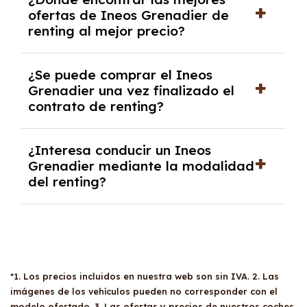
autónomos, justificante de ingresos y, en
ofertas de Ineos Grenadier de
algunos casos, un informe fiscal y un pago
renting al mejor precio?
inicial.
En nuestra página web podrás encontrar las
¿Se puede comprar el Ineos
mejores ofertas de vehículos de renting con
Grenadier una vez finalizado el
todos los gastos incluidos y sin pagar
contrato de renting?
entradas.
Sí, en algunos casos, al final del contrato de
¿Interesa conducir un Ineos
renting se puede adquirir el coche. En este
Grenadier mediante la modalidad
caso tendrán que analizar los años, la
del renting?
cantidad de kilómetros recorridos y el coste
del mercado actual.
El renting puede ser ventajoso si prefieres una
cuota fija mensual, sin preocuparte de
mantenimiento, seguro o depreciación, y si te
gusta cambiar de coche cada pocos años.
*1. Los precios incluidos en nuestra web son sin IVA. 2. Las
imágenes de los vehículos pueden no corresponder con el
modelo ofertado. 3. Las ofertas y precios de nuestros coches