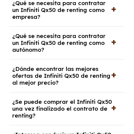
¿Qué se necesita para contratar
y, en algunos casos, una consulta de solvencia
un Infiniti Qx50 de renting como
crediticia y un pago inicial.
empresa?
Necesitarás el CIF de la empresa,
¿Qué se necesita para contratar
documentación financiera y, en algunos
un Infiniti Qx50 de renting como
casos, un informe de solvencia de la empresa
autónomo?
y un pago inicial.
Se necesita DNI/NIE, alta en el régimen de
¿Dónde encontrar las mejores
autónomos, justificante de ingresos y, en
ofertas de Infiniti Qx50 de renting
algunos casos, un informe fiscal y un pago
al mejor precio?
inicial.
En nuestra página web podrás encontrar las
¿Se puede comprar el Infiniti Qx50
mejores ofertas de vehículos de renting con
una vez finalizado el contrato de
todos los gastos incluidos y sin pagar
renting?
entradas.
Sí, en algunos casos, al final del contrato de