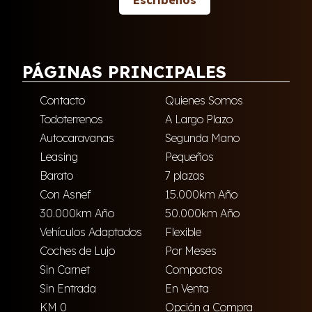
Escríbenos
PÁGINAS PRINCIPALES
Contacto
Quienes Somos
Todoterrenos
A Largo Plazo
Autocaravanas
Segunda Mano
Leasing
Pequeños
Barato
7 plazas
Con Asnef
15.000km Año
30.000km Año
50.000km Año
Vehículos Adaptados
Flexible
Coches de Lujo
Por Meses
Sin Carnet
Compactos
Sin Entrada
En Venta
KM 0
Opción a Compra