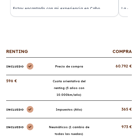
a
Estoy encantado con mi experiencia en Cabo
La atenc
Renting. El coche llegó en perfectas condiciones y sin
de renti
sorpresas.
RENTING
COMPRA
60.792 €
INCLUIDO
Precio de compra
596 €
Cuota orientativa del
renting (5 años con
10.000km/año)
365 €
INCLUIDO
Impuestos (Año)
973 €
INCLUIDO
Neumáticos (1 cambio de
todas las ruedas)