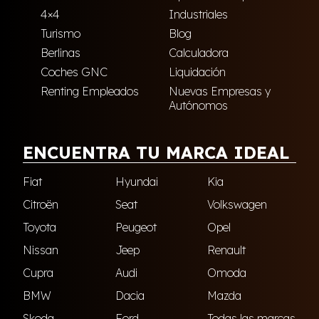
4×4
Industriales
Turismo
Blog
Berlinas
Calculadora
Coches GNC
Liquidación
Renting Empleados
Nuevas Empresas y
Autónomos
ENCUENTRA TU MARCA IDEAL
Fiat
Hyundai
Kia
Citroën
Seat
Volkswagen
Toyota
Peugeot
Opel
Nissan
Jeep
Renault
Cupra
Audi
Omoda
BMW
Dacia
Mazda
Skoda
Ford
Todas las marcas