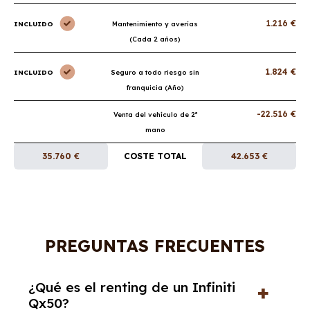
1.216 €
INCLUIDO
Mantenimiento y averías
(Cada 2 años)
1.824 €
INCLUIDO
Seguro a todo riesgo sin
franquicia (Año)
-22.516 €
Venta del vehículo de 2ª
mano
35.760 €
COSTE TOTAL
42.653 €
PREGUNTAS FRECUENTES
¿Qué es el renting de un Infiniti
Qx50?