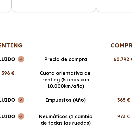
ncia
La atención al cliente fue
Cabo Renting m
en
excepcional y el proceso de renting
mucho la vida. 
muy sencillo. ¡Recomendable al
cuota mensual,
100%!
ENTING
COMP
LUIDO
Precio de compra
60.792 
596 €
Cuota orientativa del
renting (5 años con
10.000km/año)
LUIDO
Impuestos (Año)
365 €
LUIDO
Neumáticos (1 cambio
973 €
de todas las ruedas)