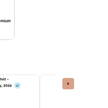
remium
Ruiz -
Lucía Fernández -
y, 2026
10 Jul, 2026