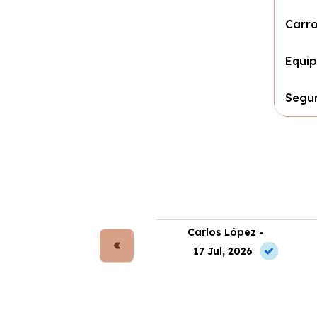
Carro
Equi
Segu
rta Gómez -
Carlos López -
 Jul, 2026
17 Jul, 2026