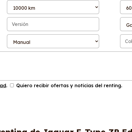
dad
.
Quiero recibir ofertas y noticias del renting.
renting de Jaguar F-Type ZP Ed