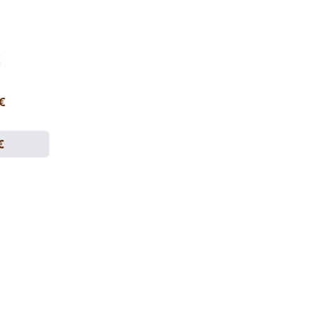
€
 €
€