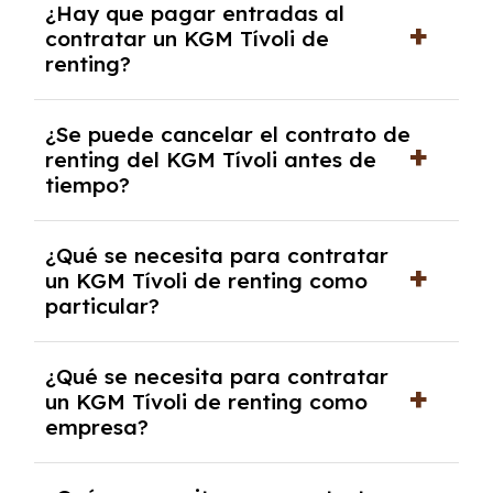
¿Hay que pagar entradas al
Tívoli con el seguro a todo riesgo sin
contratar un KGM Tívoli de
franquicia incluido dentro de las cuotas
renting?
mensuales.
No, con el renting tienes la ventaja de que no
¿Se puede cancelar el contrato de
tendrás que pagar ningún tipo de entrada
renting del KGM Tívoli antes de
salvo en casos que lo exija el proveedor
tiempo?
debido al resultado del estudio de viabilidad
económica.
Generalmente, puedes rescindir el contrato,
¿Qué se necesita para contratar
pero puede haber penalizaciones por
un KGM Tívoli de renting como
cancelación anticipada. Es importante revisar
particular?
las condiciones del contrato y hablar con un
experto que te asesore.
Se requiere DNI/NIE, justificante de ingresos
¿Qué se necesita para contratar
y, en algunos casos, una consulta de solvencia
un KGM Tívoli de renting como
crediticia y un pago inicial.
empresa?
Necesitarás el CIF de la empresa,