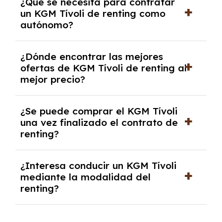
¿Qué se necesita para contratar
documentación financiera y, en algunos
un KGM Tívoli de renting como
casos, un informe de solvencia de la empresa
autónomo?
y un pago inicial.
Se necesita DNI/NIE, alta en el régimen de
¿Dónde encontrar las mejores
autónomos, justificante de ingresos y, en
ofertas de KGM Tívoli de renting al
algunos casos, un informe fiscal y un pago
mejor precio?
inicial.
En nuestra página web podrás encontrar las
¿Se puede comprar el KGM Tívoli
mejores ofertas de vehículos de renting con
una vez finalizado el contrato de
todos los gastos incluidos y sin pagar
renting?
entradas.
Sí, en algunos casos, al final del contrato de
¿Interesa conducir un KGM Tívoli
renting se puede adquirir el coche. En este
mediante la modalidad del
caso tendrán que analizar los años, la
renting?
cantidad de kilómetros recorridos y el coste
del mercado actual.
El renting puede ser ventajoso si prefieres una