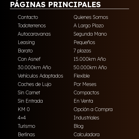
PÁGINAS PRINCIPALES
Contacto
Quienes Somos
Todoterrenos
A Largo Plazo
Autocaravanas
Segunda Mano
Leasing
Pequeños
Barato
7 plazas
Con Asnef
15.000km Año
30.000km Año
50.000km Año
Vehículos Adaptados
Flexible
Coches de Lujo
Por Meses
Sin Carnet
Compactos
Sin Entrada
En Venta
KM 0
Opción a Compra
4×4
Industriales
Turismo
Blog
Berlinas
Calculadora