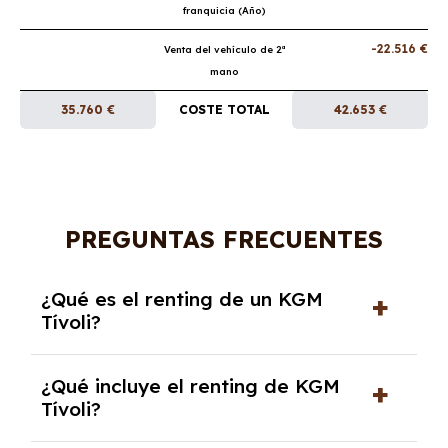
franquicia (Año)
-22.516 €
Venta del vehículo de 2ª
mano
35.760 €
COSTE TOTAL
42.653 €
PREGUNTAS FRECUENTES
¿Qué es el renting de un KGM
Tívoli?
El renting de un KGM Tívoli es un contrato de
¿Qué incluye el renting de KGM
alquiler a largo plazo en el que pagas una
Tívoli?
cuota mensual fija por el uso del coche
durante un periodo determinado,