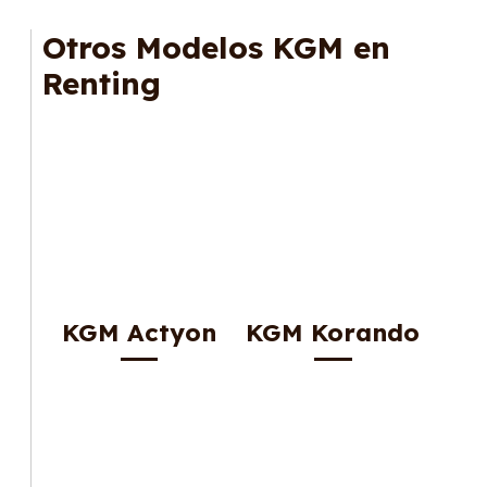
cuota fija mensual, sin preocuparte de
mantenimiento, seguro o depreciación, y si te
Otros Modelos KGM en
gusta cambiar de coche cada pocos años.
Renting
KGM Actyon
KGM Korando