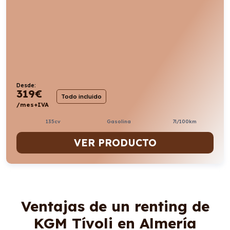
Desde:
319
€
Todo incluido
/mes+IVA
135cv
Gasolina
7l/100km
VER PRODUCTO
Ventajas de un renting de
KGM Tívoli en Almería