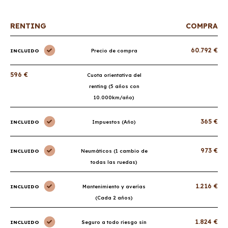
RENTING
COMPRA
60.792 €
INCLUIDO
Precio de compra
596 €
Cuota orientativa del
renting (5 años con
10.000km/año)
365 €
INCLUIDO
Impuestos (Año)
973 €
INCLUIDO
Neumáticos (1 cambio de
todas las ruedas)
1.216 €
INCLUIDO
Mantenimiento y averías
(Cada 2 años)
1.824 €
INCLUIDO
Seguro a todo riesgo sin