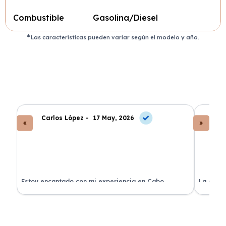
Combustible
Gasolina/Diesel
Las características pueden variar según el modelo y año.
Carlos López -
17 May, 2026
An
a
Estoy encantado con mi experiencia en Cabo
La atenc
Renting. El coche llegó en perfectas condiciones y sin
de renti
sorpresas.