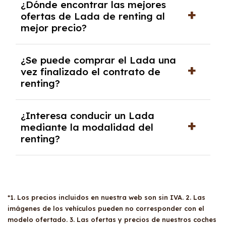
¿Dónde encontrar las mejores
autónomos, justificante de ingresos y, en
ofertas de Lada de renting al
algunos casos, un informe fiscal y un pago
mejor precio?
inicial.
En nuestra página web podrás encontrar las
¿Se puede comprar el Lada una
mejores ofertas de vehículos de renting con
vez finalizado el contrato de
todos los gastos incluidos y sin pagar
renting?
entradas.
Sí, en algunos casos, al final del contrato de
¿Interesa conducir un Lada
renting se puede adquirir el coche. En este
mediante la modalidad del
caso tendrán que analizar los años, la
renting?
cantidad de kilómetros recorridos y el coste
del mercado actual.
El renting puede ser ventajoso si prefieres una
cuota fija mensual, sin preocuparte de
mantenimiento, seguro o depreciación, y si te
gusta cambiar de coche cada pocos años.
*1. Los precios incluidos en nuestra web son sin IVA. 2. Las
imágenes de los vehículos pueden no corresponder con el
modelo ofertado. 3. Las ofertas y precios de nuestros coches