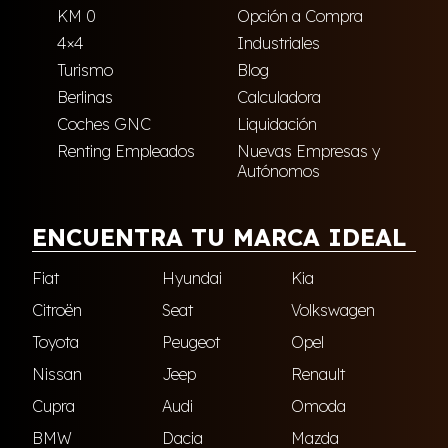
KM 0
Opción a Compra
4×4
Industriales
Turismo
Blog
Berlinas
Calculadora
Coches GNC
Liquidación
Renting Empleados
Nuevas Empresas y
Autónomos
ENCUENTRA TU MARCA IDEAL
Fiat
Hyundai
Kia
Citroën
Seat
Volkswagen
Toyota
Peugeot
Opel
Nissan
Jeep
Renault
Cupra
Audi
Omoda
BMW
Dacia
Mazda