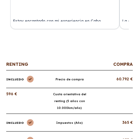
a
Estoy encantado con mi experiencia en Cabo
La atenc
Renting. El coche llegó en perfectas condiciones y sin
de renti
sorpresas.
RENTING
COMPRA
60.792 €
INCLUIDO
Precio de compra
596 €
Cuota orientativa del
renting (5 años con
10.000km/año)
365 €
INCLUIDO
Impuestos (Año)