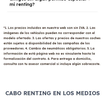
devolver, cambiar o refinanciar el vehículo. Sin
mi renting?
año de antigüedad o disponga de un aval
embargo, es recomendable consultar con el
solvente. Se deben presentar documentos
proveedor para conocer todas las opciones
como el CIF de la empresa, el DNI del
disponibles.
Sí, tus
familiares y amigos
pueden conducir
apoderado, balances de pérdidas y
tu coche de
renting
siempre que tengan un
ganancias y documentos fiscales. El renting
*1. Los precios incluidos en nuestra web son sin IVA. 2. Las
carné de conducir válido. No hay restricciones
ofrece ventajas fiscales, permitiendo la
imágenes de los vehículos pueden no corresponder con el
en cuanto a quién puede utilizar el vehículo.
deducción del 100% del gasto e IVA si el
modelo ofertado. 3. Las ofertas y precios de nuestros coches
No obstante, es recomendable revisar las
vehículo es afecto a la actividad económica
están sujetos a disponibilidad de las campañas de los
condiciones del contrato para evitar
proveedores. 4. Cambio de neumáticos obligatorios. 5. La
de la empresa.
sorpresas y asegurar que todo está en orden
información de está página web no es vinculante hasta la
antes de compartir el coche.
formalización del contrato. 6. Para entrega a domicilio,
consulta con tu asesor comercial si incluye algún sobrecoste.
CABO RENTING EN LOS MEDIOS