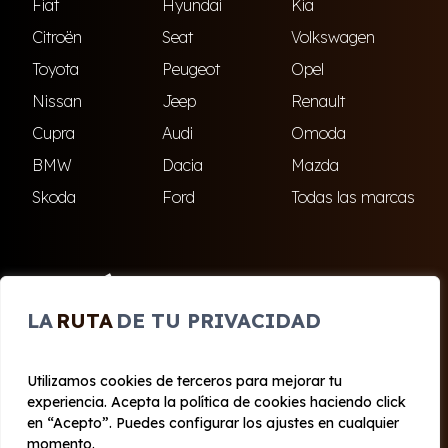
Fiat
Hyundai
Kia
Citroën
Seat
Volkswagen
Toyota
Peugeot
Opel
Nissan
Jeep
Renault
Cupra
Audi
Omoda
BMW
Dacia
Mazda
Skoda
Ford
Todas las marcas
ENCUÉNTRANOS
LA
RUTA
DE TU PRIVACIDAD
El Ejido
Roquetas de Mar
Utilizamos cookies de terceros para mejorar tu
experiencia. Acepta la política de cookies haciendo click
© 2020 - 2026 Cabo Renting
en “Acepto”. Puedes configurar los ajustes en cualquier
Aviso legal y Privacidad
|
Política de cookies
|
Términos
momento.