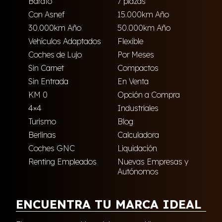
Barato
7 plazas
Con Asnef
15.000km Año
30.000km Año
50.000km Año
Vehículos Adaptados
Flexible
Coches de Lujo
Por Meses
Sin Carnet
Compactos
Sin Entrada
En Venta
KM 0
Opción a Compra
4×4
Industriales
Turismo
Blog
Berlinas
Calculadora
Coches GNC
Liquidación
Renting Empleados
Nuevas Empresas y
Autónomos
ENCUENTRA TU MARCA IDEAL