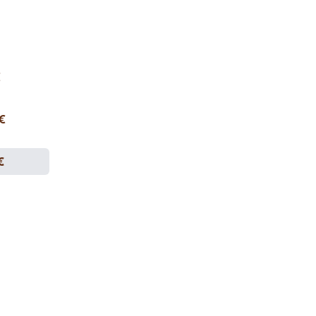
€
 €
€