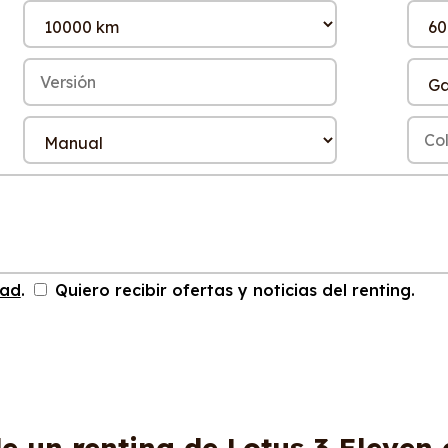
dad
.
Quiero recibir ofertas y noticias del renting.
e un renting de Lotus 3 Eleven