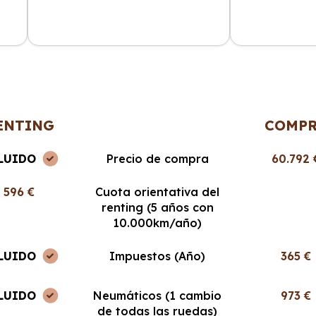
ncia
La atención al cliente fue
Cabo Renting m
en
excepcional y el proceso de renting
mucho la vida. 
muy sencillo. ¡Recomendable al
cuota mensual,
100%!
ENTING
COMP
LUIDO
Precio de compra
60.792 
596 €
Cuota orientativa del
renting (5 años con
10.000km/año)
LUIDO
Impuestos (Año)
365 €
LUIDO
Neumáticos (1 cambio
973 €
de todas las ruedas)