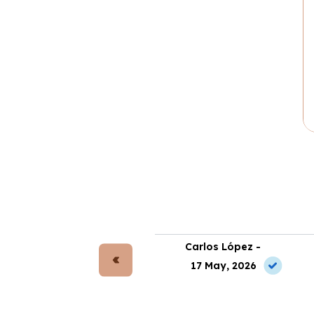
rta Gómez -
Carlos López -
 Jun, 2026
17 May, 2026