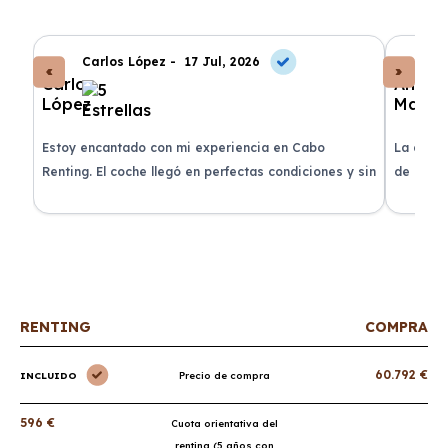
Carlos López -
17 Jul, 2026
An
a
Estoy encantado con mi experiencia en Cabo
La atenc
Renting. El coche llegó en perfectas condiciones y sin
de renti
sorpresas.
RENTING
COMPRA
60.792 €
INCLUIDO
Precio de compra
596 €
Cuota orientativa del
renting (5 años con