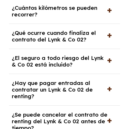
Puedes elegir la duración del contrato de
¿Cuántos kilómetros se pueden
renting, que normalmente varía entre 2 y 5
recorrer?
años.
El número de kilómetros está limitado por el
¿Qué ocurre cuando finaliza el
contrato y puede variar entre 10,000 y
contrato del Lynk & Co 02?
30,000 km anuales. Si excedes ese límite,
puede haber un cargo adicional.
Al finalizar el contrato, puedes devolver el
¿El seguro a todo riesgo del Lynk
coche, renovarlo por uno nuevo o, en algunos
& Co 02 está incluido?
casos, comprarlo a un precio previamente
acordado.
Con el renting podrás disfrutar de un Lynk &
¿Hay que pagar entradas al
Co 02 con el seguro a todo riesgo sin
contratar un Lynk & Co 02 de
franquicia incluido dentro de las cuotas
renting?
mensuales.
No, con el renting tienes la ventaja de que no
¿Se puede cancelar el contrato de
tendrás que pagar ningún tipo de entrada
renting del Lynk & Co 02 antes de
salvo en casos que lo exija el proveedor
tiempo?