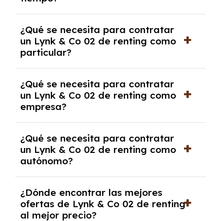
debido al resultado del estudio de viabilidad
económica.
Generalmente, puedes rescindir el contrato,
¿Qué se necesita para contratar
pero puede haber penalizaciones por
un Lynk & Co 02 de renting como
cancelación anticipada. Es importante revisar
particular?
las condiciones del contrato y hablar con un
experto que te asesore.
Se requiere DNI/NIE, justificante de ingresos
¿Qué se necesita para contratar
y, en algunos casos, una consulta de solvencia
un Lynk & Co 02 de renting como
crediticia y un pago inicial.
empresa?
Necesitarás el CIF de la empresa,
¿Qué se necesita para contratar
documentación financiera y, en algunos
un Lynk & Co 02 de renting como
casos, un informe de solvencia de la empresa
autónomo?
y un pago inicial.
Se necesita DNI/NIE, alta en el régimen de
¿Dónde encontrar las mejores
autónomos, justificante de ingresos y, en
ofertas de Lynk & Co 02 de renting
algunos casos, un informe fiscal y un pago
al mejor precio?
inicial.