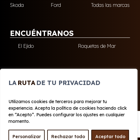
Skoda
Ford
Todas las marcas
ENCUÉNTRANOS
El Ejido
Roquetas de Mar
© 2020 - 2026 Cabo Renting
Aviso legal y Privacidad
|
Política de cookies
|
Términos
LA
RUTA
DE TU PRIVACIDAD
Utilizamos cookies de terceros para mejorar tu
experiencia. Acepta la política de cookies haciendo click
en “Acepto”. Puedes configurar los ajustes en cualquier
momento.
Personalizar
Rechazar todo
Aceptar todo