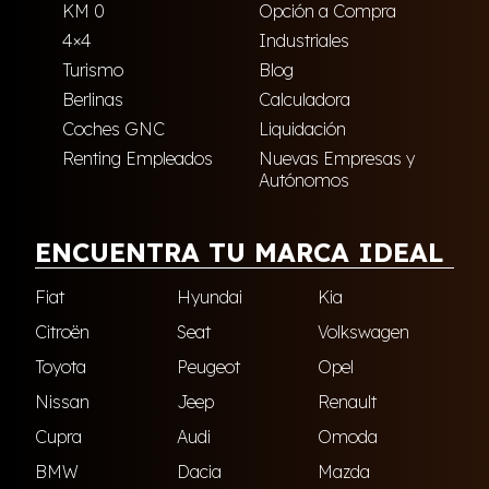
KM 0
Opción a Compra
4×4
Industriales
Turismo
Blog
Berlinas
Calculadora
Coches GNC
Liquidación
Renting Empleados
Nuevas Empresas y
Autónomos
ENCUENTRA TU MARCA IDEAL
Fiat
Hyundai
Kia
Citroën
Seat
Volkswagen
Toyota
Peugeot
Opel
Nissan
Jeep
Renault
Cupra
Audi
Omoda
BMW
Dacia
Mazda