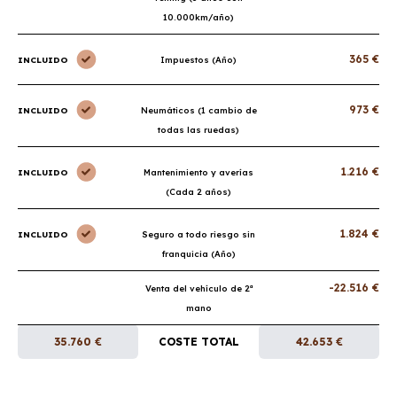
10.000km/año)
365 €
INCLUIDO
Impuestos (Año)
973 €
INCLUIDO
Neumáticos (1 cambio de
todas las ruedas)
1.216 €
INCLUIDO
Mantenimiento y averías
(Cada 2 años)
1.824 €
INCLUIDO
Seguro a todo riesgo sin
franquicia (Año)
-22.516 €
Venta del vehículo de 2ª
mano
35.760 €
COSTE TOTAL
42.653 €