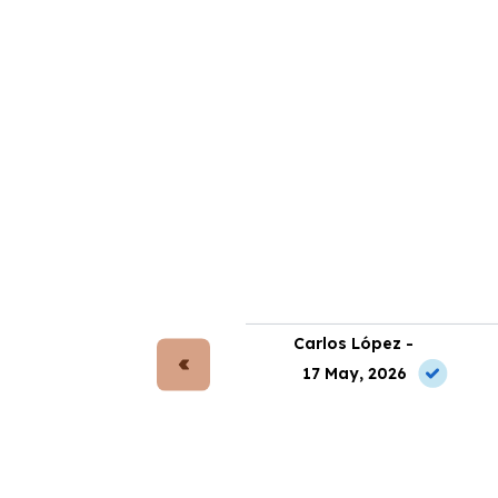
rta Gómez -
Carlos López -
 Jul, 2026
17 May, 2026