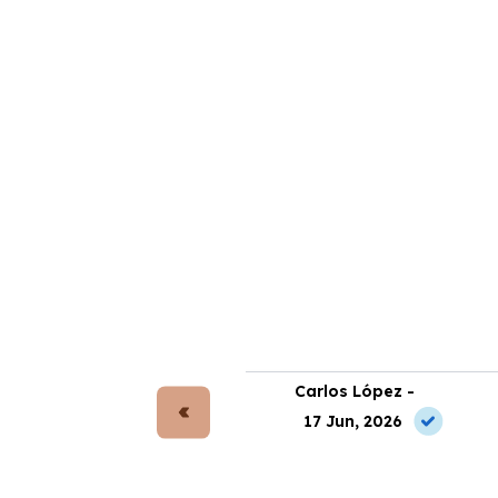
rta Gómez -
Carlos López -
 Jun, 2026
17 Jun, 2026