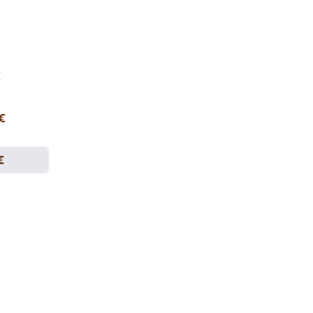
€
 €
€