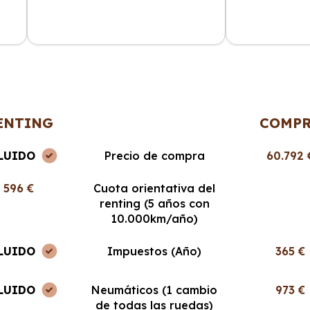
ncia
La atención al cliente fue
Cabo Renting m
en
excepcional y el proceso de renting
mucho la vida. 
muy sencillo. ¡Recomendable al
cuota mensual,
100%!
ENTING
COMP
LUIDO
Precio de compra
60.792 
596 €
Cuota orientativa del
renting (5 años con
10.000km/año)
LUIDO
Impuestos (Año)
365 €
LUIDO
Neumáticos (1 cambio
973 €
de todas las ruedas)