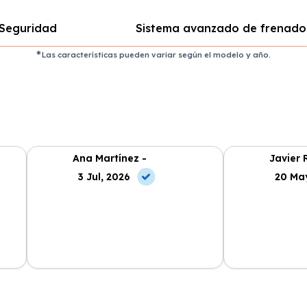
Seguridad
Sistema avanzado de frenado
Las características pueden variar según el modelo y año.
Ana Martínez -
Javier 
3 Jul, 2026
20 Ma
ncia
La atención al cliente fue
Cabo Renting m
en
excepcional y el proceso de renting
mucho la vida. 
muy sencillo. ¡Recomendable al
cuota mensual,