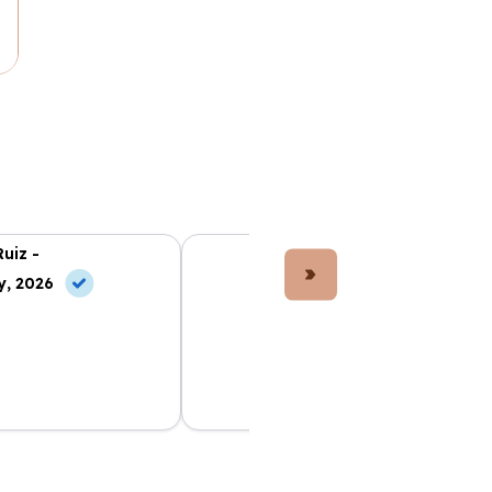
Ruiz -
Lucía Fernández -
y, 2026
10 Jul, 2026
e ha facilitado
El coche que elegí es perfecto. Todo
Todo incluido en la
muy claro desde el principio y los
 sin preocupaciones.
precios son los mejores del mercado.