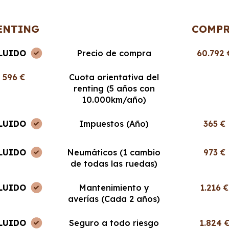
100%!
ENTING
COMP
LUIDO
Precio de compra
60.792 
596 €
Cuota orientativa del
renting (5 años con
10.000km/año)
LUIDO
Impuestos (Año)
365 €
LUIDO
Neumáticos (1 cambio
973 €
de todas las ruedas)
LUIDO
Mantenimiento y
1.216 €
averías (Cada 2 años)
LUIDO
Seguro a todo riesgo
1.824 