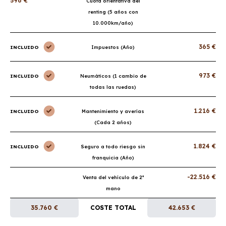
596 €
Cuota orientativa del
renting (5 años con
10.000km/año)
365 €
INCLUIDO
Impuestos (Año)
973 €
INCLUIDO
Neumáticos (1 cambio de
todas las ruedas)
1.216 €
INCLUIDO
Mantenimiento y averías
(Cada 2 años)
1.824 €
INCLUIDO
Seguro a todo riesgo sin
franquicia (Año)
-22.516 €
Venta del vehículo de 2ª
mano
35.760 €
COSTE TOTAL
42.653 €