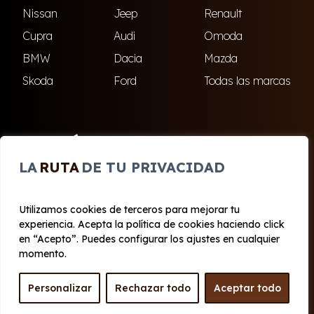
Nissan
Jeep
Renault
Cupra
Audi
Omoda
BMW
Dacia
Mazda
Skoda
Ford
Todas las marcas
ENCUÉNTRANOS
LA
RUTA
DE TU PRIVACIDAD
El Ejido
Roquetas de Mar
Utilizamos cookies de terceros para mejorar tu
experiencia. Acepta la política de cookies haciendo click
© 2020 - 2026 Cabo Renting
en “Acepto”. Puedes configurar los ajustes en cualquier
Aviso legal y Privacidad
|
Política de cookies
|
Términos
momento.
Personalizar
Rechazar todo
Aceptar todo