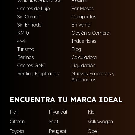
Vehículos Adaptados
Flexible
Coches de Lujo
Por Meses
Sin Carnet
Compactos
Sin Entrada
En Venta
KM 0
Opción a Compra
4×4
Industriales
Turismo
Blog
Berlinas
Calculadora
Coches GNC
Liquidación
Renting Empleados
Nuevas Empresas y
Autónomos
ENCUENTRA TU MARCA IDEAL
Fiat
Hyundai
Kia
Citroën
Seat
Volkswagen
Toyota
Peugeot
Opel