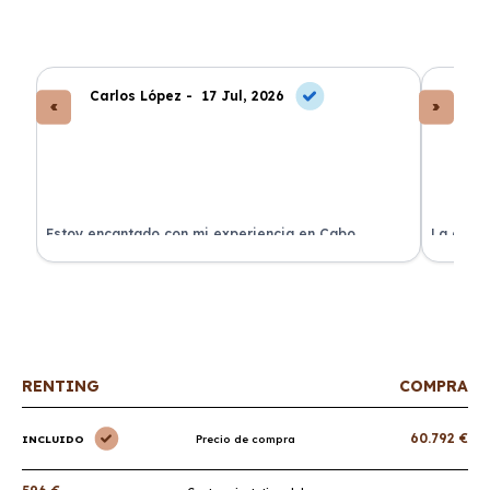
Carlos López -
17 Jul, 2026
An
a
Estoy encantado con mi experiencia en Cabo
La atenc
Renting. El coche llegó en perfectas condiciones y sin
de renti
sorpresas.
RENTING
COMPRA
60.792 €
INCLUIDO
Precio de compra