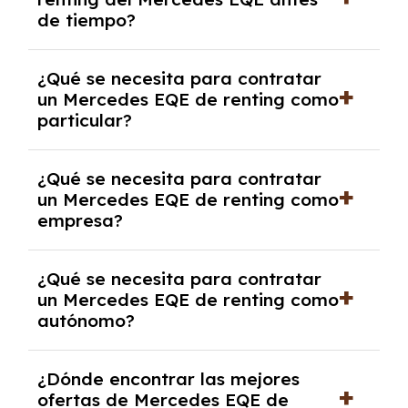
salvo en casos que lo exija el proveedor
de tiempo?
debido al resultado del estudio de viabilidad
económica.
Generalmente, puedes rescindir el contrato,
¿Qué se necesita para contratar
pero puede haber penalizaciones por
un Mercedes EQE de renting como
cancelación anticipada. Es importante revisar
particular?
las condiciones del contrato y hablar con un
experto que te asesore.
Se requiere DNI/NIE, justificante de ingresos
¿Qué se necesita para contratar
y, en algunos casos, una consulta de solvencia
un Mercedes EQE de renting como
crediticia y un pago inicial.
empresa?
Necesitarás el CIF de la empresa,
¿Qué se necesita para contratar
documentación financiera y, en algunos
un Mercedes EQE de renting como
casos, un informe de solvencia de la empresa
autónomo?
y un pago inicial.
Se necesita DNI/NIE, alta en el régimen de
¿Dónde encontrar las mejores
autónomos, justificante de ingresos y, en
ofertas de Mercedes EQE de
algunos casos, un informe fiscal y un pago