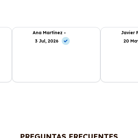
Ana Martínez -
Javier 
3 Jul, 2026
20 Ma
ncia
La atención al cliente fue
Cabo Renting m
en
excepcional y el proceso de renting
mucho la vida. 
muy sencillo. ¡Recomendable al
cuota mensual,
100%!
PREGUNTAS FRECUENTES