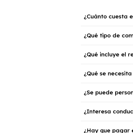
¿Cuánto cuesta e
El precio del rentin
¿Qué tipo de com
El modelo MG funcion
¿Qué incluye el 
El renting incluye el
¿Qué se necesita
impuestos, asistenci
Necesitarás el CIF d
¿Se puede person
solvencia de la empre
Sí, puedes personali
¿Interesa conduc
cuando lo pactes con
El renting puede ser 
¿Hay que pagar e
mantenimiento, segur