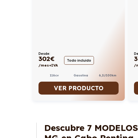
Desde:
De
302
€
3
Todo incluido
/mes+IVA
/
116cv
Gasolina
6,1l/100km
VER PRODUCTO
Descubre
7 MODELOS
MG en Cabo Renting