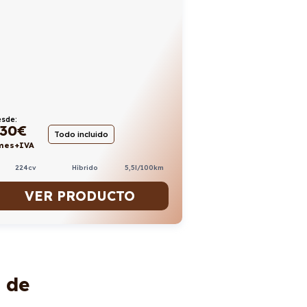
sde:
30
€
Todo incluido
mes+IVA
224cv
Híbrido
5,5l/100km
VER PRODUCTO
de