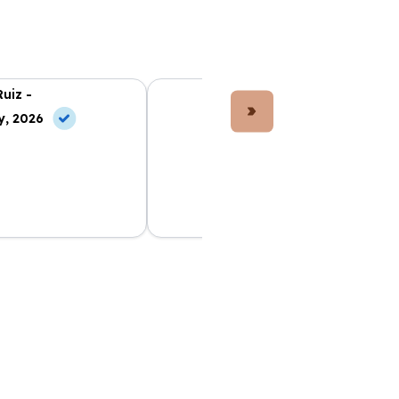
Ruiz -
Lucía Fernández -
y, 2026
10 Jul, 2026
e ha facilitado
El coche que elegí es perfecto. Todo
Todo incluido en la
muy claro desde el principio y los
 sin preocupaciones.
precios son los mejores del mercado.