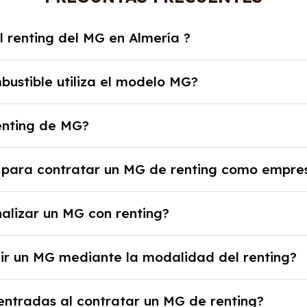
l renting del MG en Almería ?
g del modelo MG en Almería es de 302€ a 436€ al mes.
bustible utiliza el modelo MG?
a con Gasolina, Híbrido.
renting de MG?
 uso y disfrute del coche, seguro a todo riesgo, manten
 para contratar un MG de renting como empre
a en carretera y gestión de la documentación.
e la empresa, documentación financiera y, en algunos 
alizar un MG con renting?
sa y un pago inicial.
zar el coche con ciertas opciones y equipamiento adici
ir un MG mediante la modalidad del renting?
 la empresa de renting.
ventajoso si prefieres una cuota fija mensual, sin pre
ntradas al contratar un MG de renting?
o o depreciación, y si te gusta cambiar de coche cad