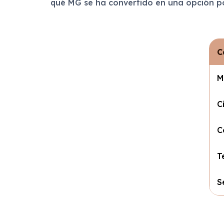
qué MG se ha convertido en una opción po
C
M
C
C
T
S