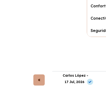
Confort
Conecti
Seguri
rta Gómez -
Carlos López -
 Jul, 2026
17 Jul, 2026