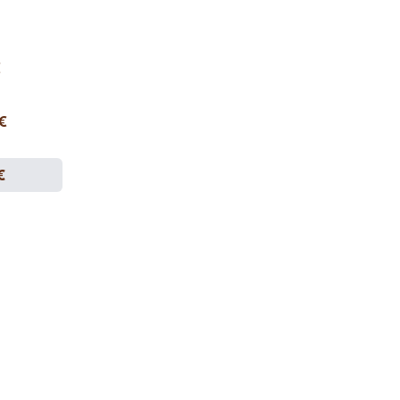
€
 €
€