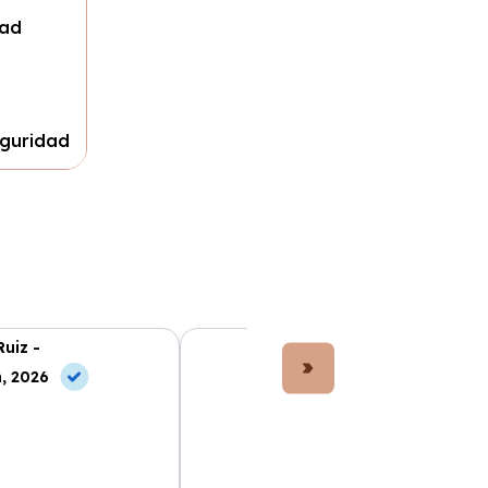
dad
eguridad
Ruiz -
Lucía Fernández -
, 2026
10 Jun, 2026