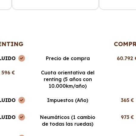
ncia
La atención al cliente fue
Cabo Renting m
en
excepcional y el proceso de renting
mucho la vida. 
muy sencillo. ¡Recomendable al
cuota mensual,
100%!
ENTING
COMP
LUIDO
Precio de compra
60.792 
596 €
Cuota orientativa del
renting (5 años con
10.000km/año)
LUIDO
Impuestos (Año)
365 €
LUIDO
Neumáticos (1 cambio
973 €
de todas las ruedas)