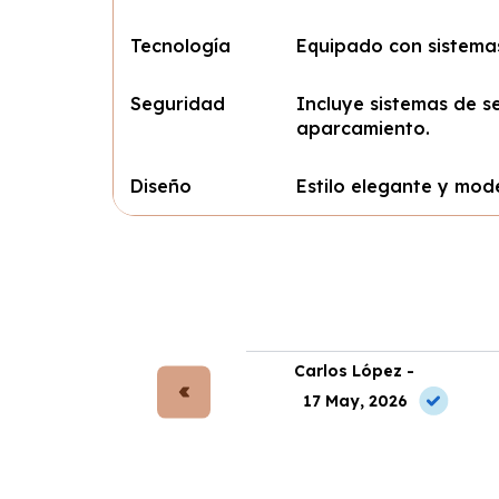
Tecnología
Equipado con sistema
Seguridad
Incluye sistemas de s
aparcamiento.
Diseño
Estilo elegante y mod
rta Gómez -
Carlos López -
 May, 2026
17 May, 2026