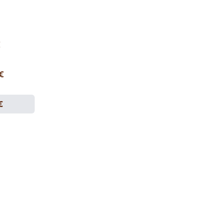
€
 €
€