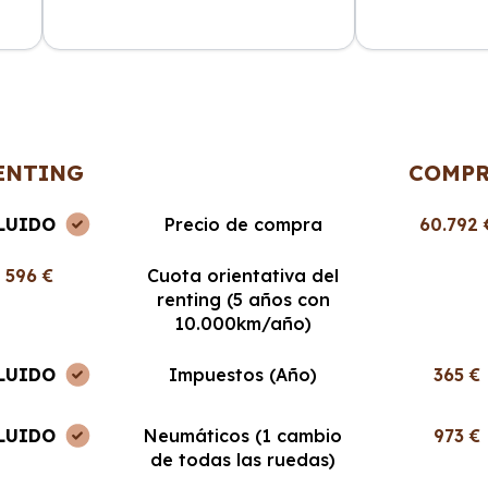
ncia
La atención al cliente fue
Cabo Renting m
en
excepcional y el proceso de renting
mucho la vida. 
muy sencillo. ¡Recomendable al
cuota mensual,
100%!
ENTING
COMP
LUIDO
Precio de compra
60.792 
596 €
Cuota orientativa del
renting (5 años con
10.000km/año)
LUIDO
Impuestos (Año)
365 €
LUIDO
Neumáticos (1 cambio
973 €
de todas las ruedas)