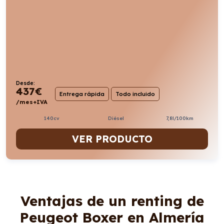
Desde:
437
€
Entrega rápida
Todo incluido
/mes+IVA
140cv
Diésel
7,8l/100km
VER PRODUCTO
Ventajas de un renting de
Peugeot Boxer en Almería