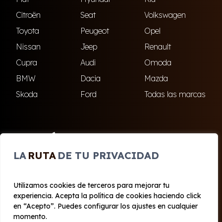
Citroën
Seat
Volkswagen
Toyota
Peugeot
Opel
Nissan
Jeep
Renault
Cupra
Audi
Omoda
BMW
Dacia
Mazda
Skoda
Ford
Todas las marcas
ENCUÉNTRANOS
LA
RUTA
DE TU PRIVACIDAD
El Ejido
Roquetas de Mar
Utilizamos cookies de terceros para mejorar tu
experiencia. Acepta la política de cookies haciendo click
© 2020 - 2026 Cabo Renting
en “Acepto”. Puedes configurar los ajustes en cualquier
Aviso legal y Privacidad
|
Política de cookies
|
Términos
momento.