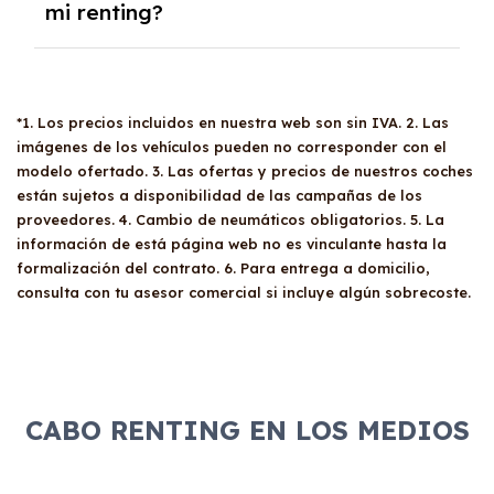
mi renting?
antigüedad o presentar un aval solvente,
demostrar solvencia económica y no estar en
listas de morosidad. Se requiere una serie de
Sí, tus familiares y amigos pueden conducir tu
documentos, como el CIF de la empresa, el
coche de
renting
siempre y cuando posean un
DNI del apoderado, balances, impuesto de
*1. Los precios incluidos en nuestra web son sin IVA. 2. Las
carné de conducir válido. No hay restricciones
sociedades, entre otros. Una vez aprobada la
imágenes de los vehículos pueden no corresponder con el
específicas sobre quién puede utilizar el
solicitud, la empresa puede disfrutar de un
modelo ofertado. 3. Las ofertas y precios de nuestros coches
vehículo, pero es recomendable revisar las
vehículo sin preocuparse por gastos
están sujetos a disponibilidad de las campañas de los
condiciones del contrato para evitar
proveedores. 4. Cambio de neumáticos obligatorios. 5. La
adicionales.
sorpresas.
información de está página web no es vinculante hasta la
formalización del contrato. 6. Para entrega a domicilio,
consulta con tu asesor comercial si incluye algún sobrecoste.
CABO RENTING EN LOS MEDIOS