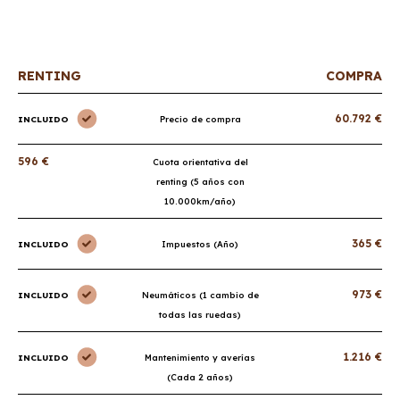
RENTING
COMPRA
60.792 €
INCLUIDO
Precio de compra
596 €
Cuota orientativa del
renting (5 años con
10.000km/año)
365 €
INCLUIDO
Impuestos (Año)
973 €
INCLUIDO
Neumáticos (1 cambio de
todas las ruedas)
1.216 €
INCLUIDO
Mantenimiento y averías
(Cada 2 años)