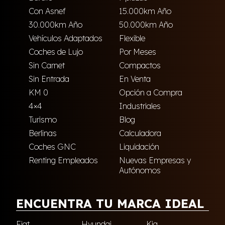
Con Asnef
15.000km Año
30.000km Año
50.000km Año
Vehículos Adaptados
Flexible
Coches de Lujo
Por Meses
Sin Carnet
Compactos
Sin Entrada
En Venta
KM 0
Opción a Compra
4×4
Industriales
Turismo
Blog
Berlinas
Calculadora
Coches GNC
Liquidación
Renting Empleados
Nuevas Empresas y
Autónomos
ENCUENTRA TU MARCA IDEAL
Fiat
Hyundai
Kia