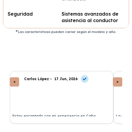
Seguridad
Sistemas avanzados de
asistencia al conductor
Las características pueden variar según el modelo y año.
Carlos López -
17 Jun, 2026
An
a
Estoy encantado con mi experiencia en Cabo
La atenc
Renting. El coche llegó en perfectas condiciones y sin
de renti
sorpresas.