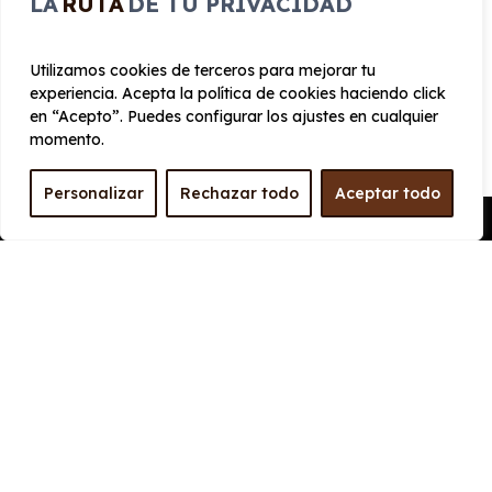
LA
RUTA
DE TU PRIVACIDAD
Largo
Alto
4.239 mm
1.575 mm
Utilizamos cookies de terceros para mejorar tu
experiencia. Acepta la política de cookies haciendo click
en “Acepto”. Puedes configurar los ajustes en cualquier
Ancho
Maletero
momento.
1797 mm
422
Personalizar
Rechazar todo
Aceptar todo
Pedir Presupuesto
PRESTACIONES
Velocidad
Cilindrada
máxima
999 cc
173 km/h
Aceleración
Tracción
13 seg
Delantera
CONSUMO Y EMISIONES