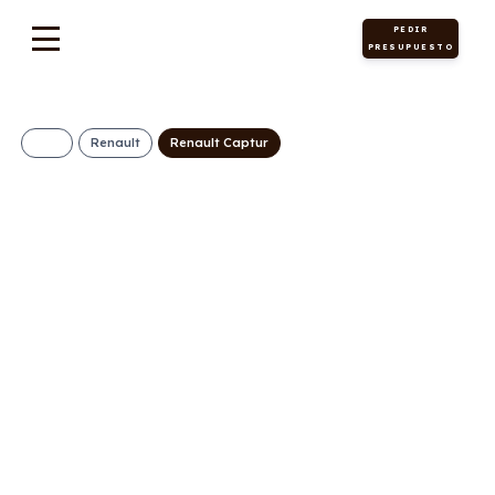
PEDIR
PRESUPUESTO
Renault
Renault Captur
Renault Captur
Evolution ECO-G
259€/Mes
Desde:
+ IVA
Gasolina +
Manual
100cv
ECO
GLP