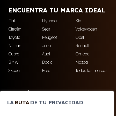
ENCUENTRA TU MARCA IDEAL
Fiat
Hyundai
Kia
Citroën
Seat
Volkswagen
Toyota
Peugeot
Opel
Nissan
Jeep
Renault
Cupra
Audi
Omoda
BMW
Dacia
Mazda
Skoda
Ford
Todas las marcas
ENCUÉNTRANOS
LA
RUTA
DE TU PRIVACIDAD
El Ejido
Roquetas de Mar