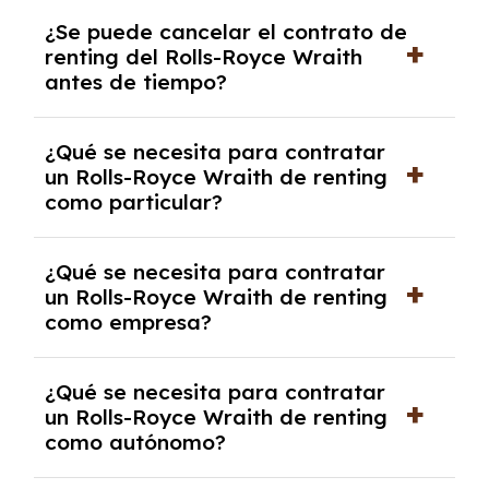
No, con el renting tienes la ventaja de que no
¿Se puede cancelar el contrato de
tendrás que pagar ningún tipo de entrada
renting del Rolls-Royce Wraith
salvo en casos que lo exija el proveedor
antes de tiempo?
debido al resultado del estudio de viabilidad
económica.
Generalmente, puedes rescindir el contrato,
¿Qué se necesita para contratar
pero puede haber penalizaciones por
un Rolls-Royce Wraith de renting
cancelación anticipada. Es importante revisar
como particular?
las condiciones del contrato y hablar con un
experto que te asesore.
Se requiere DNI/NIE, justificante de ingresos
¿Qué se necesita para contratar
y, en algunos casos, una consulta de solvencia
un Rolls-Royce Wraith de renting
crediticia y un pago inicial.
como empresa?
Necesitarás el CIF de la empresa,
¿Qué se necesita para contratar
documentación financiera y, en algunos
un Rolls-Royce Wraith de renting
casos, un informe de solvencia de la empresa
como autónomo?
y un pago inicial.