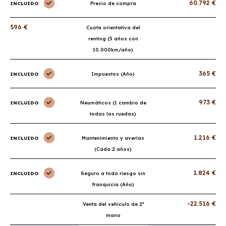
60.792 €
INCLUIDO
Precio de compra
596 €
Cuota orientativa del
renting (5 años con
10.000km/año)
365 €
INCLUIDO
Impuestos (Año)
973 €
INCLUIDO
Neumáticos (1 cambio de
todas las ruedas)
1.216 €
INCLUIDO
Mantenimiento y averías
(Cada 2 años)
1.824 €
INCLUIDO
Seguro a todo riesgo sin
franquicia (Año)
-22.516 €
Venta del vehículo de 2ª
mano