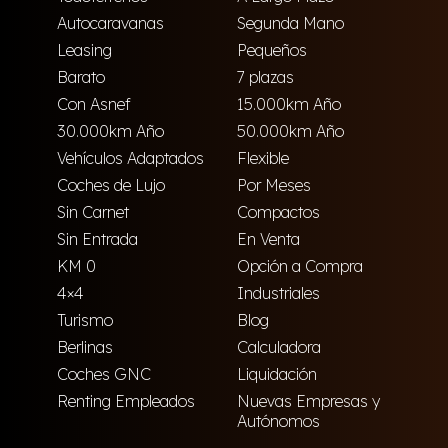
Autocaravanas
Segunda Mano
Leasing
Pequeños
Barato
7 plazas
Con Asnef
15.000km Año
30.000km Año
50.000km Año
Vehículos Adaptados
Flexible
Coches de Lujo
Por Meses
Sin Carnet
Compactos
Sin Entrada
En Venta
KM 0
Opción a Compra
4×4
Industriales
Turismo
Blog
Berlinas
Calculadora
Coches GNC
Liquidación
Renting Empleados
Nuevas Empresas y
Autónomos