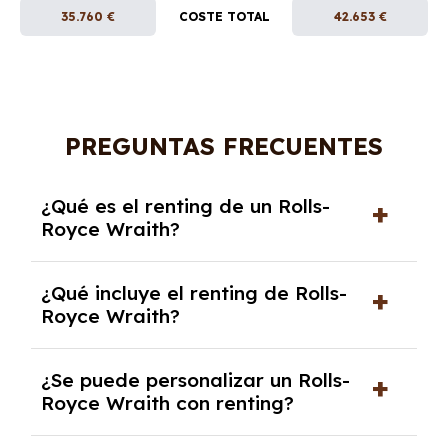
35.760 €
COSTE TOTAL
42.653 €
PREGUNTAS FRECUENTES
¿Qué es el renting de un Rolls-
Royce Wraith?
El renting de un Rolls-Royce Wraith es un
¿Qué incluye el renting de Rolls-
contrato de alquiler a largo plazo en el que
Royce Wraith?
pagas una cuota mensual fija por el uso del
coche durante un periodo determinado,
El renting incluye el uso y disfrute del coche,
generalmente entre 2 y 5 años.
¿Se puede personalizar un Rolls-
seguro a todo riesgo, mantenimiento,
Royce Wraith con renting?
reparaciones, impuestos, asistencia en
carretera y gestión de la documentación.