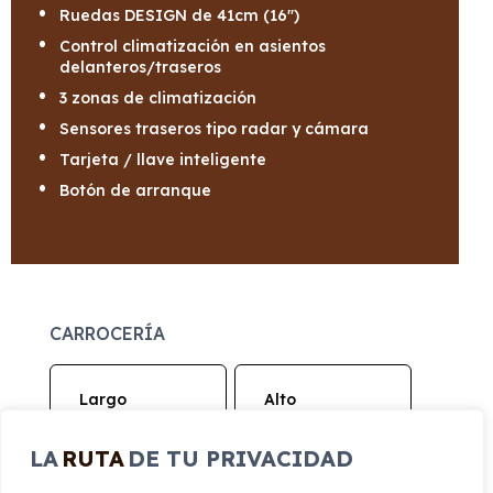
Ruedas DESIGN de 41cm (16")
Control climatización en asientos
delanteros/traseros
3 zonas de climatización
Sensores traseros tipo radar y cámara
Tarjeta / llave inteligente
Botón de arranque
CARROCERÍA
Largo
Alto
4.368 mm
1.456 mm
LA
RUTA
DE TU PRIVACIDAD
Ancho
Maletero