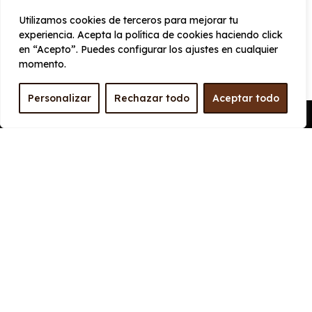
1800 mm
380
Utilizamos cookies de terceros para mejorar tu
experiencia. Acepta la política de cookies haciendo click
en “Acepto”. Puedes configurar los ajustes en cualquier
PRESTACIONES
momento.
Velocidad
Cilindrada
Personalizar
Rechazar todo
Aceptar todo
máxima
1.968 cc
Pedir Presupuesto
200 km/h
Aceleración
Tracción
10 seg
Delantera
CONSUMO Y EMISIONES
Emisiones
127 g/km