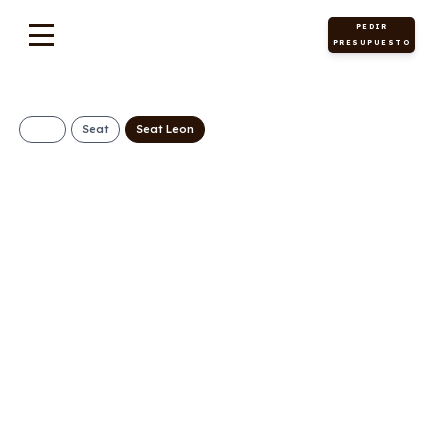
PEDIR
PRESUPUESTO
Seat
Seat Leon
SEAT León 2.0 TDI
Style XL
297€/Mes
Desde:
+ IVA
Diésel
Manual
115cv
C