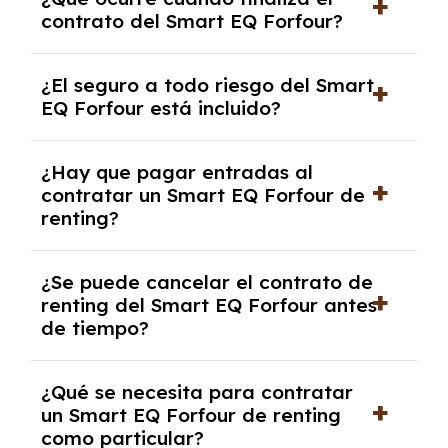
contrato y puede variar entre 10,000 y
contrato del Smart EQ Forfour?
30,000 km anuales. Si excedes ese límite,
puede haber un cargo adicional.
Al finalizar el contrato, puedes devolver el
¿El seguro a todo riesgo del Smart
coche, renovarlo por uno nuevo o, en algunos
EQ Forfour está incluido?
casos, comprarlo a un precio previamente
acordado.
Con el renting podrás disfrutar de un Smart
¿Hay que pagar entradas al
EQ Forfour con el seguro a todo riesgo sin
contratar un Smart EQ Forfour de
franquicia incluido dentro de las cuotas
renting?
mensuales.
No, con el renting tienes la ventaja de que no
¿Se puede cancelar el contrato de
tendrás que pagar ningún tipo de entrada
renting del Smart EQ Forfour antes
salvo en casos que lo exija el proveedor
de tiempo?
debido al resultado del estudio de viabilidad
económica.
Generalmente, puedes rescindir el contrato,
¿Qué se necesita para contratar
pero puede haber penalizaciones por
un Smart EQ Forfour de renting
cancelación anticipada. Es importante revisar
como particular?
las condiciones del contrato y hablar con un