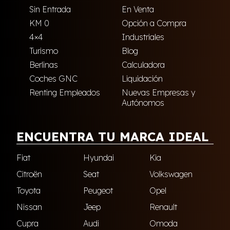
Sin Entrada
En Venta
KM 0
Opción a Compra
4×4
Industriales
Turismo
Blog
Berlinas
Calculadora
Coches GNC
Liquidación
Renting Empleados
Nuevas Empresas y
Autónomos
ENCUENTRA TU MARCA IDEAL
Fiat
Hyundai
Kia
Citroën
Seat
Volkswagen
Toyota
Peugeot
Opel
Nissan
Jeep
Renault
Cupra
Audi
Omoda