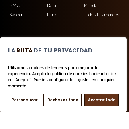
BMW
Dacia
Mazda
Skoda
Ford
Todas las marcas
ENCUÉNTRANOS
LA
RUTA
DE TU PRIVACIDAD
El Ejido
Roquetas de Mar
Utilizamos cookies de terceros para mejorar tu
experiencia. Acepta la política de cookies haciendo click
© 2020 - 2026 Cabo Renting
en “Acepto”. Puedes configurar los ajustes en cualquier
Aviso legal y Privacidad
|
Política de cookies
|
Términos
momento.
Personalizar
Rechazar todo
Aceptar todo