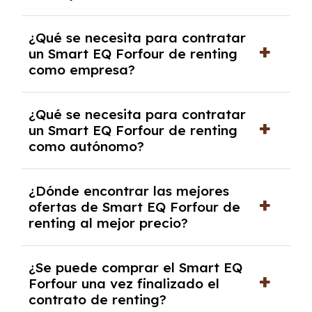
experto que te asesore.
Se requiere DNI/NIE, justificante de ingresos
¿Qué se necesita para contratar
y, en algunos casos, una consulta de solvencia
un Smart EQ Forfour de renting
crediticia y un pago inicial.
como empresa?
Necesitarás el CIF de la empresa,
¿Qué se necesita para contratar
documentación financiera y, en algunos
un Smart EQ Forfour de renting
casos, un informe de solvencia de la empresa
como autónomo?
y un pago inicial.
Se necesita DNI/NIE, alta en el régimen de
¿Dónde encontrar las mejores
autónomos, justificante de ingresos y, en
ofertas de Smart EQ Forfour de
algunos casos, un informe fiscal y un pago
renting al mejor precio?
inicial.
En nuestra página web podrás encontrar las
¿Se puede comprar el Smart EQ
mejores ofertas de vehículos de renting con
Forfour una vez finalizado el
todos los gastos incluidos y sin pagar
contrato de renting?
entradas.