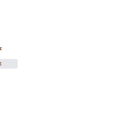
€
 €
€