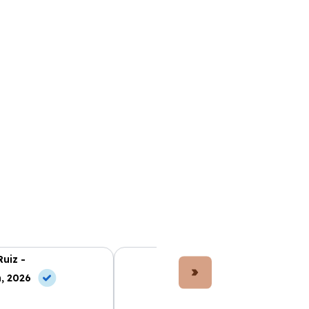
Ruiz -
Lucía Fernández -
, 2026
10 May, 2026