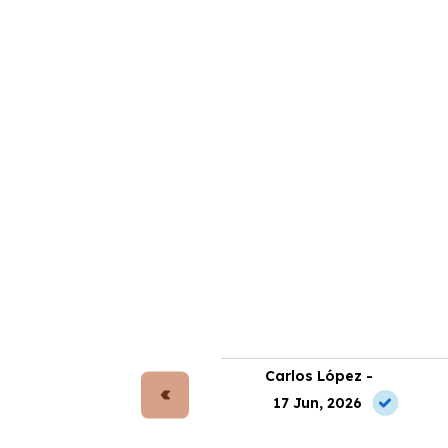
rta Gómez -
Carlos López -
 May, 2026
17 Jun, 2026