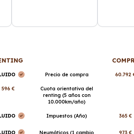
ncia
La atención al cliente fue
Cabo Renting m
en
excepcional y el proceso de renting
mucho la vida. 
muy sencillo. ¡Recomendable al
cuota mensual,
100%!
ENTING
COMP
LUIDO
Precio de compra
60.792 
596 €
Cuota orientativa del
renting (5 años con
10.000km/año)
LUIDO
Impuestos (Año)
365 €
LUIDO
Neumáticos (1 cambio
973 €