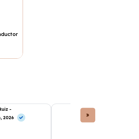
nductor
Ruiz -
Lucía Fernández -
, 2026
10 Jul, 2026