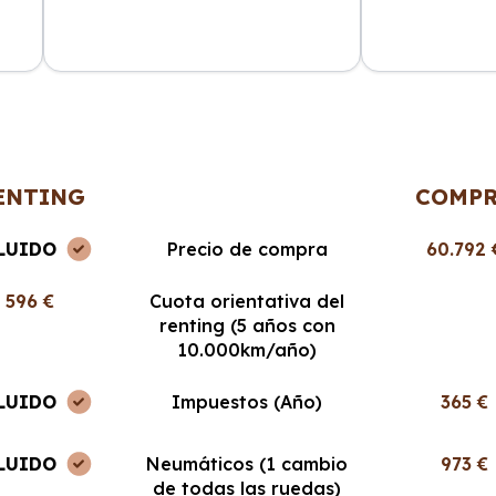
ncia
La atención al cliente fue
Cabo Renting m
en
excepcional y el proceso de renting
mucho la vida. 
muy sencillo. ¡Recomendable al
cuota mensual,
100%!
ENTING
COMP
LUIDO
Precio de compra
60.792 
596 €
Cuota orientativa del
renting (5 años con
10.000km/año)
LUIDO
Impuestos (Año)
365 €
LUIDO
Neumáticos (1 cambio
973 €
de todas las ruedas)