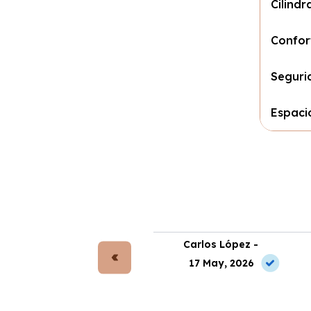
Cilind
Confor
Seguri
Espaci
rta Gómez -
Carlos López -
 Jun, 2026
17 May, 2026