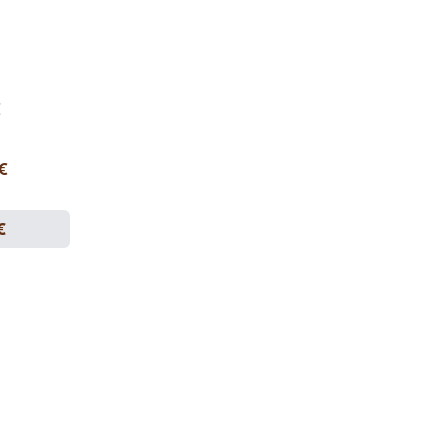
€
 €
€