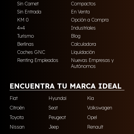
Sin Carnet
Compactos
Sin Entrada
En Venta
KM 0
Opción a Compra
4×4
Industriales
Turismo
Blog
Berlinas
Calculadora
Coches GNC
Liquidación
Renting Empleados
Nuevas Empresas y
Autónomos
ENCUENTRA TU MARCA IDEAL
Fiat
Hyundai
Kia
Citroën
Seat
Volkswagen
Toyota
Peugeot
Opel
Nissan
Jeep
Renault