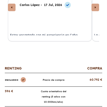
Carlos López -
17 Jul, 2026
An
a
Estoy encantado con mi experiencia en Cabo
La atenc
Renting. El coche llegó en perfectas condiciones y sin
de renti
sorpresas.
RENTING
COMPRA
60.792 €
INCLUIDO
Precio de compra
596 €
Cuota orientativa del
renting (5 años con
10.000km/año)