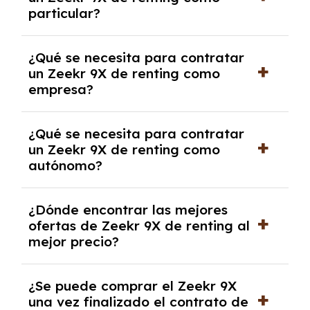
cancelación anticipada. Es importante revisar
particular?
las condiciones del contrato y hablar con un
experto que te asesore.
Se requiere DNI/NIE, justificante de ingresos
¿Qué se necesita para contratar
y, en algunos casos, una consulta de solvencia
un Zeekr 9X de renting como
crediticia y un pago inicial.
empresa?
Necesitarás el CIF de la empresa,
¿Qué se necesita para contratar
documentación financiera y, en algunos
un Zeekr 9X de renting como
casos, un informe de solvencia de la empresa
autónomo?
y un pago inicial.
Se necesita DNI/NIE, alta en el régimen de
¿Dónde encontrar las mejores
autónomos, justificante de ingresos y, en
ofertas de Zeekr 9X de renting al
algunos casos, un informe fiscal y un pago
mejor precio?
inicial.
En nuestra página web podrás encontrar las
¿Se puede comprar el Zeekr 9X
mejores ofertas de vehículos de renting con
una vez finalizado el contrato de
todos los gastos incluidos y sin pagar