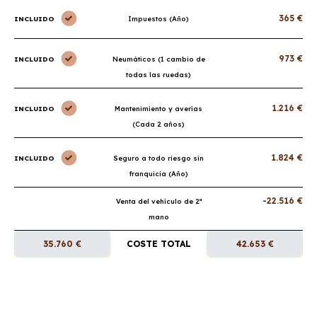
365 €
INCLUIDO
Impuestos (Año)
973 €
INCLUIDO
Neumáticos (1 cambio de
todas las ruedas)
1.216 €
INCLUIDO
Mantenimiento y averías
(Cada 2 años)
1.824 €
INCLUIDO
Seguro a todo riesgo sin
franquicia (Año)
-22.516 €
Venta del vehículo de 2ª
mano
35.760 €
COSTE TOTAL
42.653 €