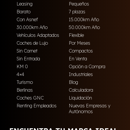
Leasing
Pequeños
Barato
7 plazas
Con Asnef
15.000km Año
30.000km Año
50.000km Año
Vehículos Adaptados
Flexible
Coches de Lujo
Por Meses
Sin Carnet
Compactos
Sin Entrada
En Venta
KM 0
Opción a Compra
4×4
Industriales
Turismo
Blog
Berlinas
Calculadora
Coches GNC
Liquidación
Renting Empleados
Nuevas Empresas y
Autónomos