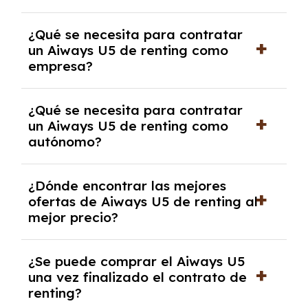
experto que te asesore.
Se requiere DNI/NIE, justificante de ingresos
¿Qué se necesita para contratar
y, en algunos casos, una consulta de solvencia
un Aiways U5 de renting como
crediticia y un pago inicial.
empresa?
Necesitarás el CIF de la empresa,
¿Qué se necesita para contratar
documentación financiera y, en algunos
un Aiways U5 de renting como
casos, un informe de solvencia de la empresa
autónomo?
y un pago inicial.
Se necesita DNI/NIE, alta en el régimen de
¿Dónde encontrar las mejores
autónomos, justificante de ingresos y, en
ofertas de Aiways U5 de renting al
algunos casos, un informe fiscal y un pago
mejor precio?
inicial.
En nuestra página web podrás encontrar las
¿Se puede comprar el Aiways U5
mejores ofertas de vehículos de renting con
una vez finalizado el contrato de
todos los gastos incluidos y sin pagar
renting?
entradas.