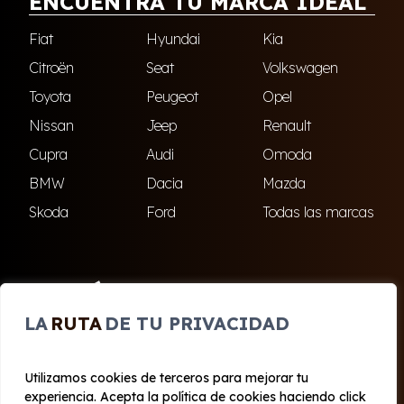
ENCUENTRA TU MARCA IDEAL
Fiat
Hyundai
Kia
Citroën
Seat
Volkswagen
Toyota
Peugeot
Opel
Nissan
Jeep
Renault
Cupra
Audi
Omoda
BMW
Dacia
Mazda
Skoda
Ford
Todas las marcas
ENCUÉNTRANOS
LA
RUTA
DE TU PRIVACIDAD
El Ejido
Roquetas de Mar
Utilizamos cookies de terceros para mejorar tu
experiencia. Acepta la política de cookies haciendo click