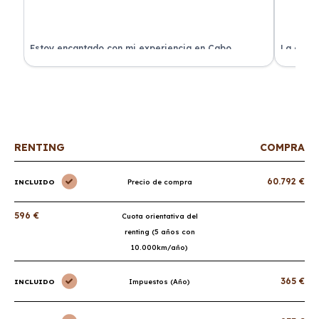
a
Estoy encantado con mi experiencia en Cabo
La atenc
Renting. El coche llegó en perfectas condiciones y sin
de renti
sorpresas.
RENTING
COMPRA
60.792 €
INCLUIDO
Precio de compra
596 €
Cuota orientativa del
renting (5 años con
10.000km/año)
365 €
INCLUIDO
Impuestos (Año)