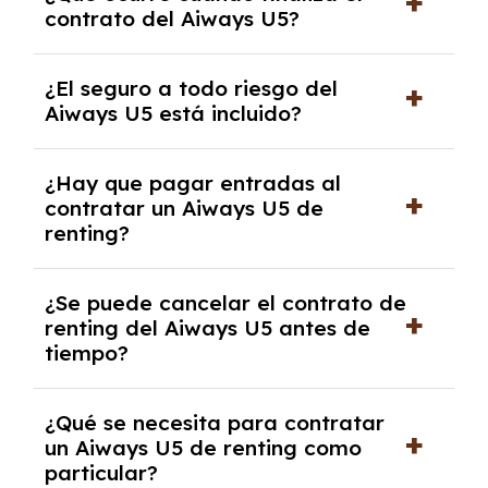
contrato del Aiways U5?
30,000 km anuales. Si excedes ese límite,
puede haber un cargo adicional.
Al finalizar el contrato, puedes devolver el
¿El seguro a todo riesgo del
coche, renovarlo por uno nuevo o, en algunos
Aiways U5 está incluido?
casos, comprarlo a un precio previamente
acordado.
Con el renting podrás disfrutar de un Aiways
¿Hay que pagar entradas al
U5 con el seguro a todo riesgo sin franquicia
contratar un Aiways U5 de
incluido dentro de las cuotas mensuales.
renting?
No, con el renting tienes la ventaja de que no
¿Se puede cancelar el contrato de
tendrás que pagar ningún tipo de entrada
renting del Aiways U5 antes de
salvo en casos que lo exija el proveedor
tiempo?
debido al resultado del estudio de viabilidad
económica.
Generalmente, puedes rescindir el contrato,
¿Qué se necesita para contratar
pero puede haber penalizaciones por
un Aiways U5 de renting como
cancelación anticipada. Es importante revisar
particular?
las condiciones del contrato y hablar con un