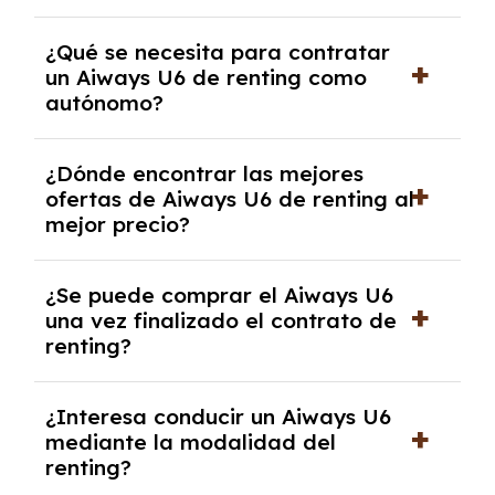
Necesitarás el CIF de la empresa,
¿Qué se necesita para contratar
documentación financiera y, en algunos
un Aiways U6 de renting como
casos, un informe de solvencia de la empresa
autónomo?
y un pago inicial.
Se necesita DNI/NIE, alta en el régimen de
¿Dónde encontrar las mejores
autónomos, justificante de ingresos y, en
ofertas de Aiways U6 de renting al
algunos casos, un informe fiscal y un pago
mejor precio?
inicial.
En nuestra página web podrás encontrar las
¿Se puede comprar el Aiways U6
mejores ofertas de vehículos de renting con
una vez finalizado el contrato de
todos los gastos incluidos y sin pagar
renting?
entradas.
Sí, en algunos casos, al final del contrato de
¿Interesa conducir un Aiways U6
renting se puede adquirir el coche. En este
mediante la modalidad del
caso tendrán que analizar los años, la
renting?
cantidad de kilómetros recorridos y el coste