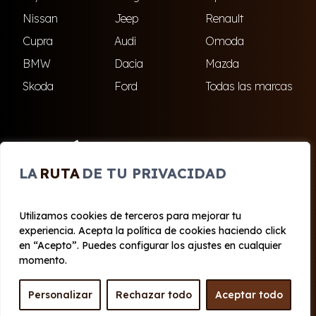
Nissan
Jeep
Renault
Cupra
Audi
Omoda
BMW
Dacia
Mazda
Skoda
Ford
Todas las marcas
ENCUÉNTRANOS
LA
RUTA
DE TU PRIVACIDAD
El Ejido
Roquetas de Mar
Utilizamos cookies de terceros para mejorar tu
experiencia. Acepta la política de cookies haciendo click
© 2020 - 2026 Cabo Renting
en “Acepto”. Puedes configurar los ajustes en cualquier
Aviso legal y Privacidad
|
Política de cookies
|
Términos
momento.
Personalizar
Rechazar todo
Aceptar todo