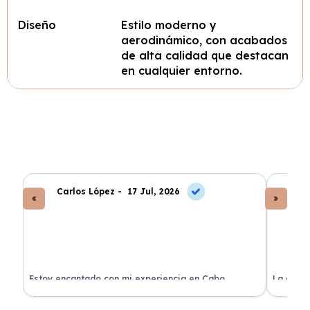
Diseño
Estilo moderno y
aerodinámico, con acabados
de alta calidad que destacan
en cualquier entorno.
Carlos López -
17 Jul, 2026
An
a
Estoy encantado con mi experiencia en Cabo
La atenc
Renting. El coche llegó en perfectas condiciones y sin
de renti