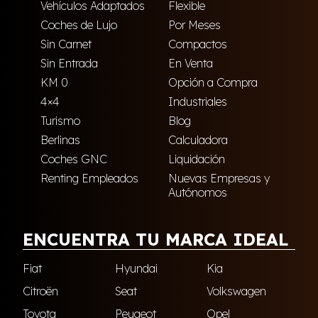
Vehículos Adaptados
Flexible
Coches de Lujo
Por Meses
Sin Carnet
Compactos
Sin Entrada
En Venta
KM 0
Opción a Compra
4×4
Industriales
Turismo
Blog
Berlinas
Calculadora
Coches GNC
Liquidación
Renting Empleados
Nuevas Empresas y
Autónomos
ENCUENTRA TU MARCA IDEAL
Fiat
Hyundai
Kia
Citroën
Seat
Volkswagen
Toyota
Peugeot
Opel