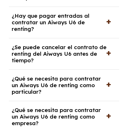
acordado.
Con el renting podrás disfrutar de un Aiways
¿Hay que pagar entradas al
U6 con el seguro a todo riesgo sin franquicia
contratar un Aiways U6 de
incluido dentro de las cuotas mensuales.
renting?
No, con el renting tienes la ventaja de que no
¿Se puede cancelar el contrato de
tendrás que pagar ningún tipo de entrada
renting del Aiways U6 antes de
salvo en casos que lo exija el proveedor
tiempo?
debido al resultado del estudio de viabilidad
económica.
Generalmente, puedes rescindir el contrato,
¿Qué se necesita para contratar
pero puede haber penalizaciones por
un Aiways U6 de renting como
cancelación anticipada. Es importante revisar
particular?
las condiciones del contrato y hablar con un
experto que te asesore.
Se requiere DNI/NIE, justificante de ingresos
¿Qué se necesita para contratar
y, en algunos casos, una consulta de solvencia
un Aiways U6 de renting como
crediticia y un pago inicial.
empresa?