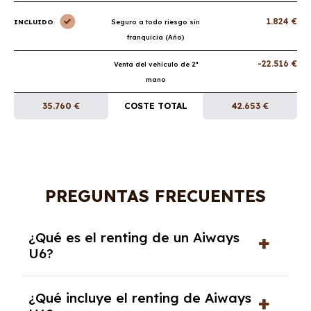
1.824 €
INCLUIDO
Seguro a todo riesgo sin
franquicia (Año)
-22.516 €
Venta del vehículo de 2ª
mano
35.760 €
COSTE TOTAL
42.653 €
PREGUNTAS FRECUENTES
¿Qué es el renting de un Aiways
U6?
El renting de un Aiways U6 es un contrato de
¿Qué incluye el renting de Aiways
alquiler a largo plazo en el que pagas una