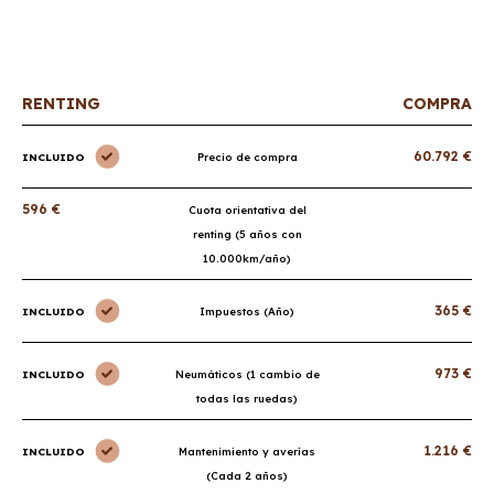
sorpresas.
RENTING
COMPRA
60.792 €
INCLUIDO
Precio de compra
596 €
Cuota orientativa del
renting (5 años con
10.000km/año)
365 €
INCLUIDO
Impuestos (Año)
973 €
INCLUIDO
Neumáticos (1 cambio de
todas las ruedas)
1.216 €
INCLUIDO
Mantenimiento y averías
(Cada 2 años)